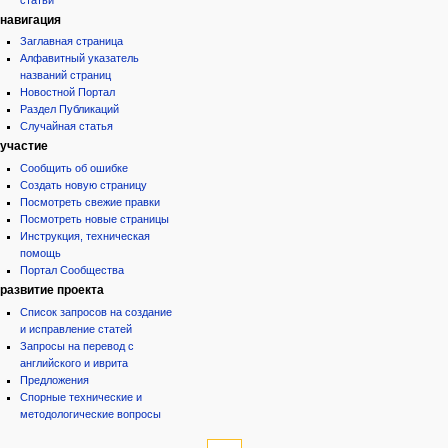
навигация
Заглавная страница
Алфавитный указатель
названий страниц
Новостной Портал
Раздел Публикаций
Случайная статья
участие
Сообщить об ошибке
Создать новую страницу
Посмотреть свежие правки
Посмотреть новые страницы
Инструкция, техническая
помощь
Портал Сообщества
развитие проекта
Список запросов на создание
и исправление статей
Запросы на перевод с
английского и иврита
Предложения
Спорные технические и
методологические вопросы
инструменты