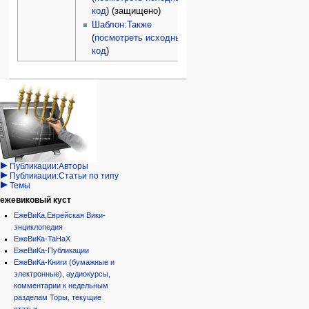
код
) (защищено)
Шаблон:Также
(
посмотреть исходный
код
)
Навигация
персональные инструменты
действия на странице
категории
Израиль:Страна и
войти
статья
государство
запрос
обсуждение
Иудаизм
учётной
читать
Народ
записи
просмотр
Проекты
кода
Проекты/Участники/
дополнения
история
Публикации:Авторы
Публикации:Статьи по типу
Темы
ежевиковый куст
ЕжеВиКа,Еврейская Вики-
энциклопедия
ЕжеВиКа-ТаНаХ
ЕжеВиКа-Публикации
ЕжеВиКа-Книги (бумажные и
электронные), аудиокурсы,
комментарии к недельным
разделам Торы, текущие
статьи