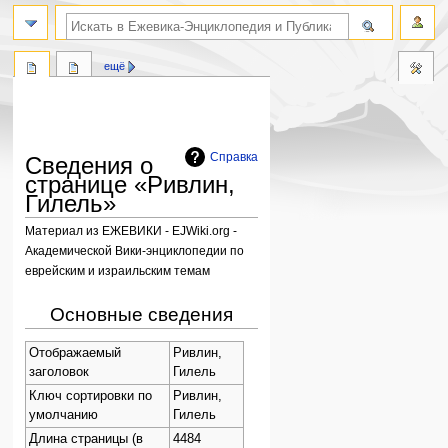
поиск по словам
ещё
Справка
Сведения о
странице «Ривлин,
Гилель»
Материал из ЕЖЕВИКИ - EJWiki.org -
Академической Вики-энциклопедии по
еврейским и израильским темам
Перейти
Перейти
Основные сведения
к
к
навигации
поиску
Отображаемый
Ривлин,
заголовок
Гилель
Ключ сортировки по
Ривлин,
умолчанию
Гилель
Длина страницы (в
4484