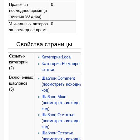
Правок за
0
последнее время (в
течение 90 дней)
Уникальных авторов
0
за последнее время
Свойства страницы
Скрытых
Категория:Local
категорий
Категория:Регулярные
(2)
статьи
Включенных
Шаблон:Comment
шаблонов
(
посмотреть исходный
(5)
код
)
Шаблон:Main
(
посмотреть исходный
код
)
Шаблон:О статье
(
посмотреть исходный
код
)
Шаблон:Остатье
(
посмотреть исходный