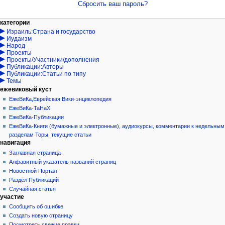
Сбросить ваш пароль?
Навигация
действия на странице
персональные инструменты
категории
Израиль:Страна и государство
служебная
войти
Иудаизм
страница
запрос
Народ
учётной
Проекты
записи
Проекты/Участники/дополнения
Публикации:Авторы
Публикации:Статьи по типу
Темы
ежевиковый куст
ЕжеВиКа,Еврейская Вики-энциклопедия
ЕжеВиКа-ТаНаХ
ЕжеВиКа-Публикации
ЕжеВиКа-Книги (бумажные и электронные), аудиокурсы, комментарии к недельным
разделам Торы, текущие статьи
навигация
Заглавная страница
Алфавитный указатель названий страниц
Новостной Портал
Раздел Публикаций
Случайная статья
участие
Сообщить об ошибке
Создать новую страницу
Посмотреть свежие правки