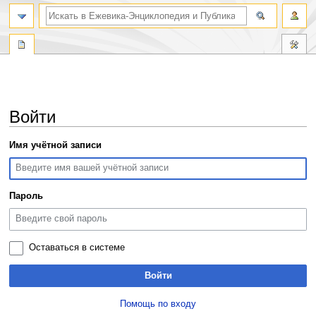
поиск по словам
Войти
Перейти
Перейти
Имя учётной записи
к
к
навигации
поиску
Пароль
Оставаться в системе
Войти
Помощь по входу