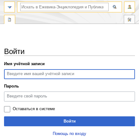
поиск по словам
Войти
Перейти
Перейти
Имя учётной записи
к
к
навигации
поиску
Пароль
Оставаться в системе
Войти
Помощь по входу