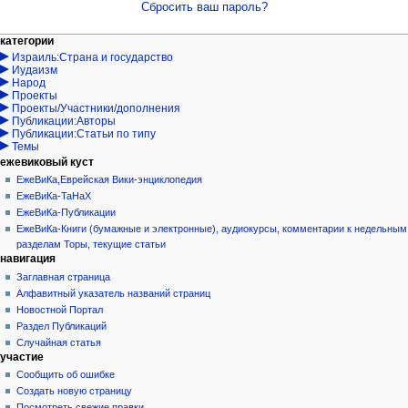
Сбросить ваш пароль?
Навигация
действия на странице
персональные инструменты
категории
Израиль:Страна и государство
служебная
войти
Иудаизм
страница
запрос
Народ
учётной
Проекты
записи
Проекты/Участники/дополнения
Публикации:Авторы
Публикации:Статьи по типу
Темы
ежевиковый куст
ЕжеВиКа,Еврейская Вики-энциклопедия
ЕжеВиКа-ТаНаХ
ЕжеВиКа-Публикации
ЕжеВиКа-Книги (бумажные и электронные), аудиокурсы, комментарии к недельным
разделам Торы, текущие статьи
навигация
Заглавная страница
Алфавитный указатель названий страниц
Новостной Портал
Раздел Публикаций
Случайная статья
участие
Сообщить об ошибке
Создать новую страницу
Посмотреть свежие правки