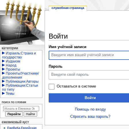
служебная страница
Войти
Перейти
Перейти
Имя учётной записи
Навигация
категории
к
к
Израиль:Страна и
государство
навигации
поиску
Иудаизм
Народ
Пароль
Проекты
Проекты/Участники/
дополнения
Публикации:Авторы
Публикации:Статьи
Оставаться в системе
по типу
Темы
Войти
поиск по словам
Помощь по входу
Сбросить ваш пароль?
ежевиковый куст
ЕжеВиКа,Еврейская