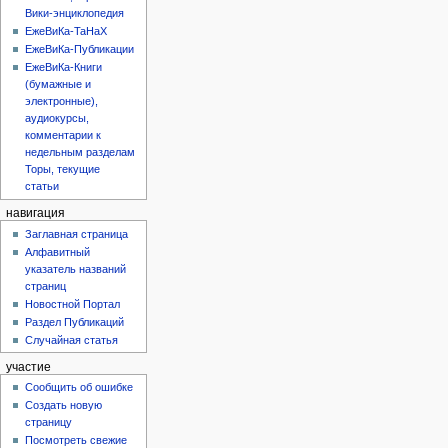
Вики-энциклопедия
ЕжеВиКа-ТаНаХ
ЕжеВиКа-Публикации
ЕжеВиКа-Книги
(бумажные и
электронные),
аудиокурсы,
комментарии к
недельным разделам
Торы, текущие
статьи
навигация
Заглавная страница
Алфавитный
указатель названий
страниц
Новостной Портал
Раздел Публикаций
Случайная статья
участие
Сообщить об ошибке
Создать новую
страницу
Посмотреть свежие