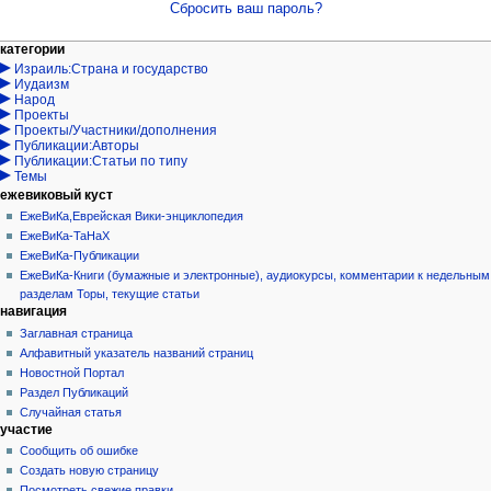
Сбросить ваш пароль?
Навигация
действия на странице
персональные инструменты
категории
Израиль:Страна и государство
служебная
войти
Иудаизм
страница
запрос
Народ
учётной
Проекты
записи
Проекты/Участники/дополнения
Публикации:Авторы
Публикации:Статьи по типу
Темы
ежевиковый куст
ЕжеВиКа,Еврейская Вики-энциклопедия
ЕжеВиКа-ТаНаХ
ЕжеВиКа-Публикации
ЕжеВиКа-Книги (бумажные и электронные), аудиокурсы, комментарии к недельным
разделам Торы, текущие статьи
навигация
Заглавная страница
Алфавитный указатель названий страниц
Новостной Портал
Раздел Публикаций
Случайная статья
участие
Сообщить об ошибке
Создать новую страницу
Посмотреть свежие правки