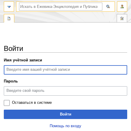
поиск по словам
Войти
Перейти
Перейти
Имя учётной записи
к
к
навигации
поиску
Пароль
Оставаться в системе
Войти
Помощь по входу