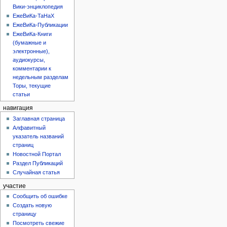
Вики-энциклопедия
ЕжеВиКа-ТаНаХ
ЕжеВиКа-Публикации
ЕжеВиКа-Книги
(бумажные и
электронные),
аудиокурсы,
комментарии к
недельным разделам
Торы, текущие
статьи
навигация
Заглавная страница
Алфавитный
указатель названий
страниц
Новостной Портал
Раздел Публикаций
Случайная статья
участие
Сообщить об ошибке
Создать новую
страницу
Посмотреть свежие