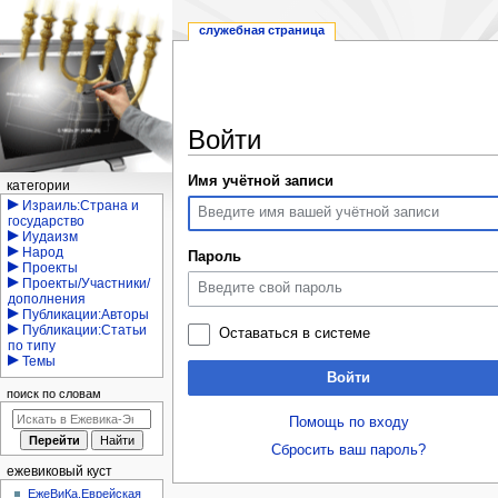
служебная страница
Войти
Перейти
Перейти
Имя учётной записи
Навигация
категории
к
к
Израиль:Страна и
государство
навигации
поиску
Иудаизм
Народ
Пароль
Проекты
Проекты/Участники/
дополнения
Публикации:Авторы
Публикации:Статьи
Оставаться в системе
по типу
Темы
Войти
поиск по словам
Помощь по входу
Сбросить ваш пароль?
ежевиковый куст
ЕжеВиКа,Еврейская