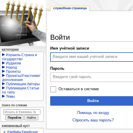
служебная страница
Войти
Перейти
Перейти
Имя учётной записи
Навигация
категории
к
к
Израиль:Страна и
государство
навигации
поиску
Иудаизм
Народ
Пароль
Проекты
Проекты/Участники/
дополнения
Публикации:Авторы
Публикации:Статьи
Оставаться в системе
по типу
Темы
Войти
поиск по словам
Помощь по входу
Сбросить ваш пароль?
ежевиковый куст
ЕжеВиКа,Еврейская