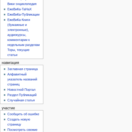
Вики-энциклопедия
ЕжеВиКа-ТаНаХ
ЕжеВиКа-Публикации
ЕжеВиКа-Книги
(бумажные и
электронные),
аудиокурсы,
комментарии к
недельным разделам
Торы, текущие
статьи
навигация
Заглавная страница
Алфавитный
указатель названий
страниц
Новостной Портал
Раздел Публикаций
Случайная статья
участие
Сообщить об ошибке
Создать новую
страницу
Посмотреть свежие