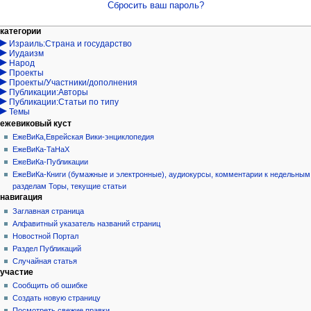
Сбросить ваш пароль?
Навигация
действия на странице
персональные инструменты
категории
Израиль:Страна и государство
служебная
войти
Иудаизм
страница
запрос
Народ
учётной
Проекты
записи
Проекты/Участники/дополнения
Публикации:Авторы
Публикации:Статьи по типу
Темы
ежевиковый куст
ЕжеВиКа,Еврейская Вики-энциклопедия
ЕжеВиКа-ТаНаХ
ЕжеВиКа-Публикации
ЕжеВиКа-Книги (бумажные и электронные), аудиокурсы, комментарии к недельным
разделам Торы, текущие статьи
навигация
Заглавная страница
Алфавитный указатель названий страниц
Новостной Портал
Раздел Публикаций
Случайная статья
участие
Сообщить об ошибке
Создать новую страницу
Посмотреть свежие правки