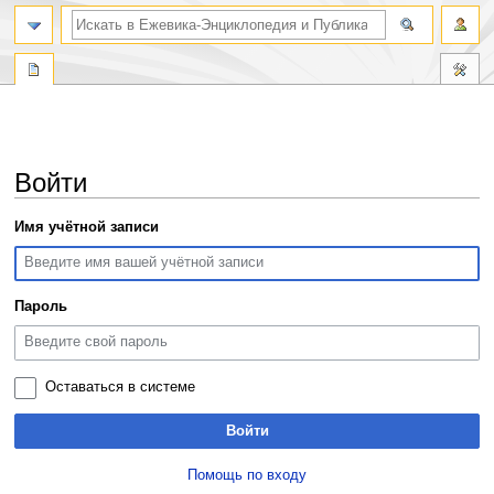
поиск по словам
Войти
Перейти
Перейти
Имя учётной записи
к
к
навигации
поиску
Пароль
Оставаться в системе
Войти
Помощь по входу