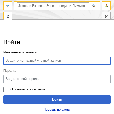
поиск по словам
Войти
Перейти
Перейти
Имя учётной записи
к
к
навигации
поиску
Пароль
Оставаться в системе
Войти
Помощь по входу