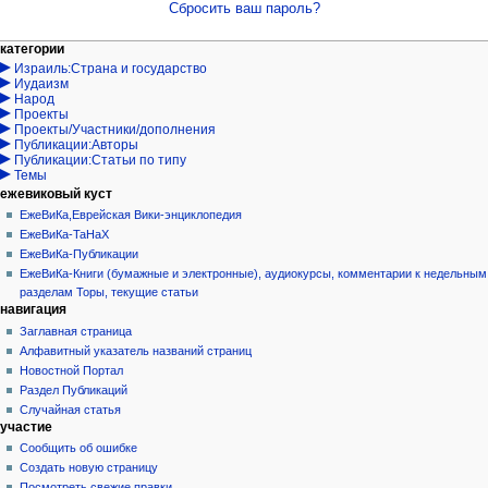
Сбросить ваш пароль?
Навигация
действия на странице
персональные инструменты
категории
Израиль:Страна и государство
служебная
войти
Иудаизм
страница
запрос
Народ
учётной
Проекты
записи
Проекты/Участники/дополнения
Публикации:Авторы
Публикации:Статьи по типу
Темы
ежевиковый куст
ЕжеВиКа,Еврейская Вики-энциклопедия
ЕжеВиКа-ТаНаХ
ЕжеВиКа-Публикации
ЕжеВиКа-Книги (бумажные и электронные), аудиокурсы, комментарии к недельным
разделам Торы, текущие статьи
навигация
Заглавная страница
Алфавитный указатель названий страниц
Новостной Портал
Раздел Публикаций
Случайная статья
участие
Сообщить об ошибке
Создать новую страницу
Посмотреть свежие правки