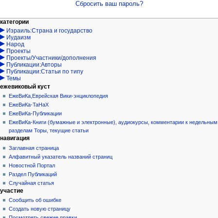
Сбросить ваш пароль?
Навигация
действия на странице
персональные инструменты
категории
Израиль:Страна и государство
служебная
войти
Иудаизм
страница
запрос
Народ
учётной
Проекты
записи
Проекты/Участники/дополнения
Публикации:Авторы
Публикации:Статьи по типу
Темы
ежевиковый куст
ЕжеВиКа,Еврейская Вики-энциклопедия
ЕжеВиКа-ТаНаХ
ЕжеВиКа-Публикации
ЕжеВиКа-Книги (бумажные и электронные), аудиокурсы, комментарии к недельным
разделам Торы, текущие статьи
навигация
Заглавная страница
Алфавитный указатель названий страниц
Новостной Портал
Раздел Публикаций
Случайная статья
участие
Сообщить об ошибке
Создать новую страницу
Посмотреть свежие правки