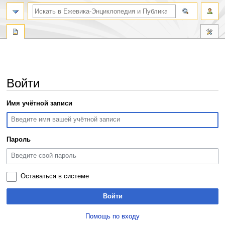
поиск по словам
Войти
Перейти
Перейти
Имя учётной записи
к
к
навигации
поиску
Пароль
Оставаться в системе
Войти
Помощь по входу