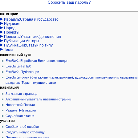
Сбросить ваш пароль?
Навигация
действия на странице
персональные инструменты
категории
Израиль:Страна и государство
служебная
войти
Иудаизм
страница
запрос
Народ
учётной
Проекты
записи
Проекты/Участники/дополнения
Публикации:Авторы
Публикации:Статьи по типу
Темы
ежевиковый куст
ЕжеВиКа,Еврейская Вики-энциклопедия
ЕжеВиКа-ТаНаХ
ЕжеВиКа-Публикации
ЕжеВиКа-Книги (бумажные и электронные), аудиокурсы, комментарии к недельным
разделам Торы, текущие статьи
навигация
Заглавная страница
Алфавитный указатель названий страниц
Новостной Портал
Раздел Публикаций
Случайная статья
участие
Сообщить об ошибке
Создать новую страницу
Посмотреть свежие правки