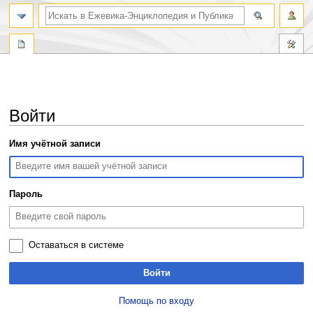
поиск по словам
Войти
Перейти
Перейти
Имя учётной записи
к
к
навигации
поиску
Пароль
Оставаться в системе
Войти
Помощь по входу