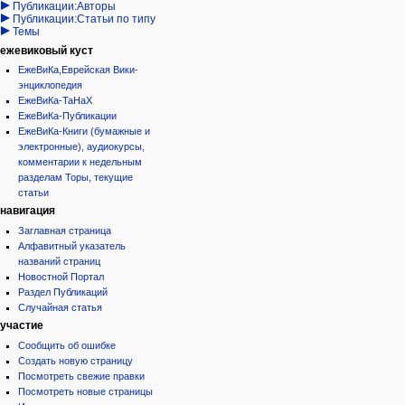
Публикации:Авторы
Публикации:Статьи по типу
Темы
ежевиковый куст
ЕжеВиКа,Еврейская Вики-
энциклопедия
ЕжеВиКа-ТаНаХ
ЕжеВиКа-Публикации
ЕжеВиКа-Книги (бумажные и
электронные), аудиокурсы,
комментарии к недельным
разделам Торы, текущие
статьи
навигация
Заглавная страница
Алфавитный указатель
названий страниц
Новостной Портал
Раздел Публикаций
Случайная статья
участие
Сообщить об ошибке
Создать новую страницу
Посмотреть свежие правки
Посмотреть новые страницы