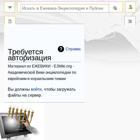
поиск по словам
Справка
Требуется
авторизация
Материал из ЕЖЕВИКИ - EJWiki.org -
Академической Вики-энциклопедии по
еврейским и израильским темам
Перейти
Перейти
Вы должны
войти
, чтобы загружать
к
к
файлы на сервер.
навигации
поиску
Навигация
персональные инструменты
действия на странице
категории
Израиль:Страна и
войти
служебная
государство
запрос
страница
Иудаизм
учётной
Народ
записи
Проекты
Проекты/Участники/
дополнения