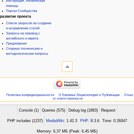
Инструкция, техническая
помощь
Портал Сообщества
развитие проекта
Список запросов на создание
и исправление статей
Запросы на перевод с
английского и иврита
Предложения
Спорные технические и
методологические вопросы
инструменты
Служебные
страницы
Версия
категории
для
Израиль:Страна и
печати
государство
Иудаизм
Политика конфиденциальности
О Ежевика-Энциклопедия и Публикации
Отказ
Народ
от ответственности
Проекты
Проекты/Участники/
дополнения
Console (1)
Queries (575)
Debug log (1883)
Request
Публикации:Авторы
Публикации:Статьи по типу
PHP includes (1237)
MediaWiki
: 1.42.3
PHP
: 8.3.6
Time: 0.26047
Темы
ежевиковый куст
Memory: 6,37 МБ (Peak: 6,45 МБ)