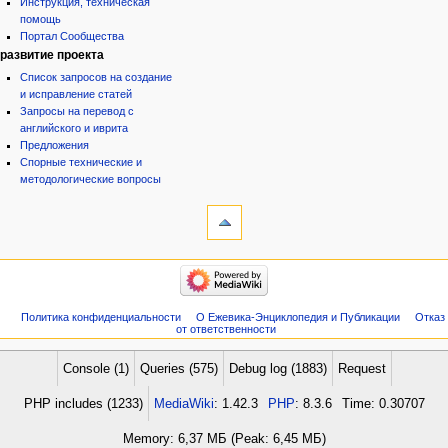
Инструкция, техническая
помощь
Портал Сообщества
развитие проекта
Список запросов на создание
и исправление статей
Запросы на перевод с
английского и иврита
Предложения
Спорные технические и
методологические вопросы
инструменты
Служебные
страницы
Версия
категории
для
Израиль:Страна и
печати
государство
Иудаизм
Политика конфиденциальности
О Ежевика-Энциклопедия и Публикации
Отказ
Народ
от ответственности
Проекты
Проекты/Участники/
дополнения
Console (1)
Queries (575)
Debug log (1883)
Request
Публикации:Авторы
Публикации:Статьи по типу
PHP includes (1233)
MediaWiki
: 1.42.3
PHP
: 8.3.6
Time: 0.30707
Темы
ежевиковый куст
Memory: 6,37 МБ (Peak: 6,45 МБ)