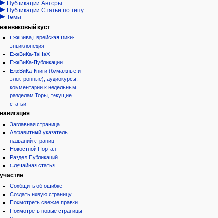
Публикации:Авторы
Публикации:Статьи по типу
Темы
ежевиковый куст
ЕжеВиКа,Еврейская Вики-
энциклопедия
ЕжеВиКа-ТаНаХ
ЕжеВиКа-Публикации
ЕжеВиКа-Книги (бумажные и
электронные), аудиокурсы,
комментарии к недельным
разделам Торы, текущие
статьи
навигация
Заглавная страница
Алфавитный указатель
названий страниц
Новостной Портал
Раздел Публикаций
Случайная статья
участие
Сообщить об ошибке
Создать новую страницу
Посмотреть свежие правки
Посмотреть новые страницы