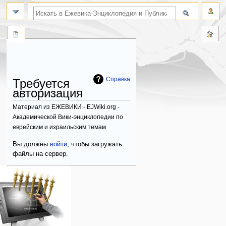
поиск по словам
Справка
Требуется
авторизация
Материал из ЕЖЕВИКИ - EJWiki.org -
Академической Вики-энциклопедии по
еврейским и израильским темам
Перейти
Перейти
Вы должны
войти
, чтобы загружать
к
к
файлы на сервер.
навигации
поиску
Навигация
персональные инструменты
действия на странице
категории
Израиль:Страна и
войти
служебная
государство
запрос
страница
Иудаизм
учётной
Народ
записи
Проекты
Проекты/Участники/
дополнения