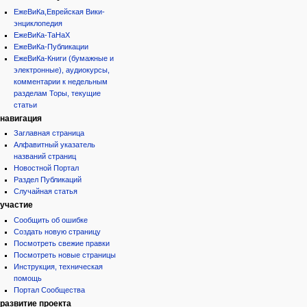
ЕжеВиКа,Еврейская Вики-
энциклопедия
ЕжеВиКа-ТаНаХ
ЕжеВиКа-Публикации
ЕжеВиКа-Книги (бумажные и
электронные), аудиокурсы,
комментарии к недельным
разделам Торы, текущие
статьи
навигация
Заглавная страница
Алфавитный указатель
названий страниц
Новостной Портал
Раздел Публикаций
Случайная статья
участие
Сообщить об ошибке
Создать новую страницу
Посмотреть свежие правки
Посмотреть новые страницы
Инструкция, техническая
помощь
Портал Сообщества
развитие проекта