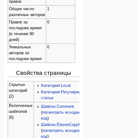
правок
Общее число
1
различных авторов
Правок за
0
последнее время
(в течение 90
дней)
Уникальных
0
авторов за
последнее время
Свойства страницы
Скрытых
Категория:Local
категорий
Категория:Регулярные
(2)
статьи
Включенных
Шаблон:Comment
шаблонов
(
посмотреть исходный
(6)
код
)
Шаблон:ElevenCopyRight
(
посмотреть исходный
код
)