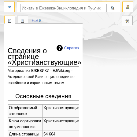
поиск по словам
ещё
Справка
Сведения о
странице
«Христианствующие»
Материал из ЕЖЕВИКИ - EJWiki.org -
Академической Вики-энциклопедии по
еврейским и израильским темам
Перейти
Перейти
Основные сведения
к
к
навигации
поиску
Отображаемый
Христианствующие
заголовок
Ключ сортировки
Христианствующие
по умолчанию
Длина страницы
54 664