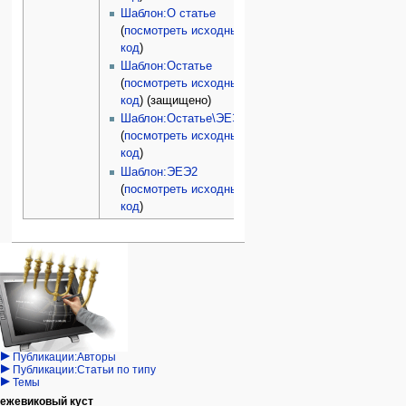
Шаблон:О статье
(
посмотреть исходный
код
)
Шаблон:Остатье
(
посмотреть исходный
код
) (защищено)
Шаблон:Остатье\ЭЕЭ
(
посмотреть исходный
код
)
Шаблон:ЭЕЭ2
(
посмотреть исходный
код
)
Навигация
персональные инструменты
действия на странице
категории
Израиль:Страна и
войти
статья
государство
запрос
обсуждение
Иудаизм
учётной
читать
Народ
записи
просмотр
Проекты
кода
Проекты/Участники/
дополнения
история
Публикации:Авторы
Публикации:Статьи по типу
Темы
ежевиковый куст