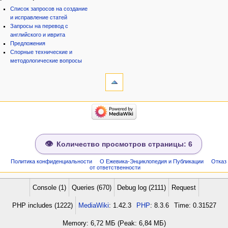
Список запросов на создание
и исправление статей
Запросы на перевод с
английского и иврита
Предложения
Спорные технические и
методологические вопросы
инструменты
Ссылки
сюда
Связанные
категории
правки
Израиль:Страна и
Служебные
государство
страницы
Иудаизм
Народ
Сведения
Проекты
о странице
Количество просмотров страницы: 6
Проекты/Участники/
дополнения
Публикации:Авторы
Политика конфиденциальности
О Ежевика-Энциклопедия и Публикации
Отказ
от ответственности
Публикации:Статьи по типу
Темы
ежевиковый куст
Console (1)
Queries (670)
Debug log (2111)
Request
ЕжеВиКа,Еврейская Вики-
PHP includes (1222)
MediaWiki
: 1.42.3
PHP
: 8.3.6
Time: 0.31527
энциклопедия
ЕжеВиКа-ТаНаХ
Memory: 6,72 МБ (Peak: 6,84 МБ)
ЕжеВиКа-Публикации