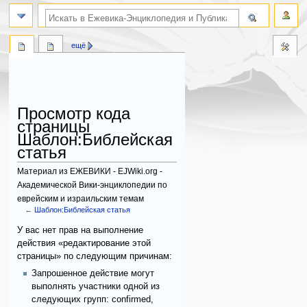
поиск по словам
ещё
Просмотр кода
страницы
Шаблон:Библейская
статья
Материал из ЕЖЕВИКИ - EJWiki.org -
Академической Вики-энциклопедии по
еврейским и израильским темам
←
Шаблон:Библейская статья
Перейти
Перейти
У вас нет прав на выполнение
к
к
действия «редактирование этой
навигации
поиску
страницы» по следующим причинам:
Запрошенное действие могут
выполнять участники одной из
следующих групп: confirmed,