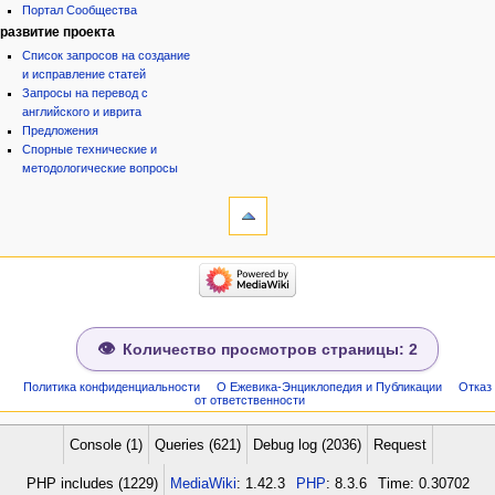
Портал Сообщества
развитие проекта
Список запросов на создание
и исправление статей
Запросы на перевод с
английского и иврита
Предложения
Спорные технические и
методологические вопросы
инструменты
Ссылки
сюда
Связанные
категории
правки
Израиль:Страна и
Служебные
государство
страницы
Иудаизм
Народ
Сведения
Проекты
о странице
Количество просмотров страницы: 2
Проекты/Участники/
дополнения
Публикации:Авторы
Политика конфиденциальности
О Ежевика-Энциклопедия и Публикации
Отказ
от ответственности
Публикации:Статьи по типу
Темы
ежевиковый куст
Console (1)
Queries (621)
Debug log (2036)
Request
ЕжеВиКа,Еврейская Вики-
PHP includes (1229)
MediaWiki
: 1.42.3
PHP
: 8.3.6
Time: 0.30702
энциклопедия