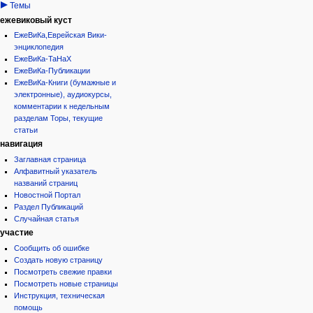
Темы
ежевиковый куст
ЕжеВиКа,Еврейская Вики-
энциклопедия
ЕжеВиКа-ТаНаХ
ЕжеВиКа-Публикации
ЕжеВиКа-Книги (бумажные и
электронные), аудиокурсы,
комментарии к недельным
разделам Торы, текущие
статьи
навигация
Заглавная страница
Алфавитный указатель
названий страниц
Новостной Портал
Раздел Публикаций
Случайная статья
участие
Сообщить об ошибке
Создать новую страницу
Посмотреть свежие правки
Посмотреть новые страницы
Инструкция, техническая
помощь