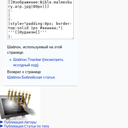
Шаблон, используемый на этой
странице:
Шаблон:Tnavbar
(
посмотреть
исходный код
)
Возврат к странице
Шаблон:Библейская статья
.
Навигация
персональные инструменты
действия на странице
категории
Израиль:Страна и
войти
шаблон
государство
запрос
обсуждение
Иудаизм
учётной
читать
Народ
записи
просмотр
Проекты
кода
Проекты/Участники/
дополнения
история
Публикации:Авторы
Публикации:Статьи по типу