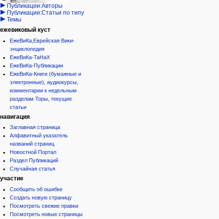
Публикации:Авторы
Публикации:Статьи по типу
Темы
ежевиковый куст
ЕжеВиКа,Еврейская Вики-
энциклопедия
ЕжеВиКа-ТаНаХ
ЕжеВиКа-Публикации
ЕжеВиКа-Книги (бумажные и
электронные), аудиокурсы,
комментарии к недельным
разделам Торы, текущие
статьи
навигация
Заглавная страница
Алфавитный указатель
названий страниц
Новостной Портал
Раздел Публикаций
Случайная статья
участие
Сообщить об ошибке
Создать новую страницу
Посмотреть свежие правки
Посмотреть новые страницы