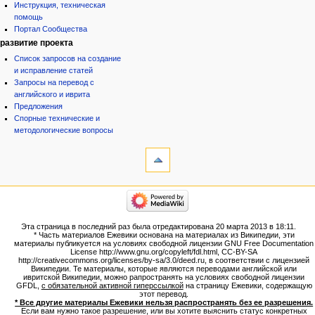
Инструкция, техническая
помощь
Портал Сообщества
развитие проекта
Список запросов на создание
и исправление статей
Запросы на перевод с
английского и иврита
Предложения
Спорные технические и
методологические вопросы
инструменты
Ссылки
сюда
Связанные
категории
правки
Израиль:Страна и
Служебные
государство
страницы
Иудаизм
Эта страница в последний раз была отредактирована 20 марта 2013 в 18:11.
Народ
Версия
* Часть материалов Ежевики основана на материалах из Википедии, эти
Проекты
для
материалы публикуется на условиях свободной лицензии GNU Free Documentation
Проекты/Участники/
License http://www.gnu.org/copyleft/fdl.html, CC-BY-SA
печати
дополнения
http://creativecommons.org/licenses/by-sa/3.0/deed.ru, в соответствии с лицензией
Постоянная
Публикации:Авторы
Википедии. Те материалы, которые являются переводами английской или
ивритской Википедии, можно рапространять на условиях свободной лицензии
ссылка
Публикации:Статьи по типу
GFDL,
с обязательной активной гиперссылкой
на страницу Ежевики, содержащую
Темы
Сведения
этот перевод.
о странице
* Все другие материалы Ежевики нельзя распространять без ее разрешения.
ежевиковый куст
Если вам нужно такое разрешение, или вы хотите выяснить статус конкретных