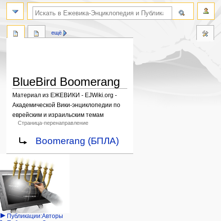
поиск по словам
ещё
BlueBird Boomerang
Материал из ЕЖЕВИКИ - EJWiki.org -
Академической Вики-энциклопедии по
еврейским и израильским темам
Страница-перенаправление
Перейти
Перейти
Перенаправление на:
Boomerang (БПЛА)
к
к
навигации
поиску
Навигация
персональные инструменты
действия на странице
категории
Израиль:Страна и
войти
статья
государство
запрос
обсуждение
Иудаизм
учётной
читать
Народ
записи
просмотр
Проекты
кода
Проекты/Участники/
дополнения
история
Публикации:Авторы