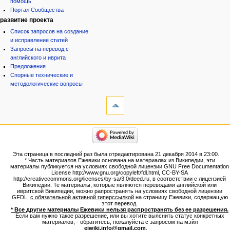
помощь
Портал Сообщества
развитие проекта
Список запросов на создание
и исправление статей
Запросы на перевод с
английского и иврита
Предложения
Спорные технические и
методологические вопросы
инструменты
Ссылки
сюда
Связанные
категории
правки
Израиль:Страна и
Служебные
государство
страницы
Иудаизм
Эта страница в последний раз была отредактирована 21 декабря 2014 в 23:00.
Народ
Версия
* Часть материалов Ежевики основана на материалах из Википедии, эти
Проекты
для
материалы публикуется на условиях свободной лицензии GNU Free Documentation
Проекты/Участники/
License http://www.gnu.org/copyleft/fdl.html, CC-BY-SA
печати
дополнения
http://creativecommons.org/licenses/by-sa/3.0/deed.ru, в соответствии с лицензией
Постоянная
Публикации:Авторы
Википедии. Те материалы, которые являются переводами английской или
ивритской Википедии, можно рапространять на условиях свободной лицензии
ссылка
Публикации:Статьи по типу
GFDL,
с обязательной активной гиперссылкой
на страницу Ежевики, содержащую
Темы
Сведения
этот перевод.
о странице
* Все другие материалы Ежевики нельзя распространять без ее разрешения.
ежевиковый куст
Если вам нужно такое разрешение, или вы хотите выяснить статус конкретных
ЕжеВиКа,Еврейская Вики-
материалов, - обратитесь, пожалуйста с запросом на мэйл
ejwiki.info@gmail.com
.