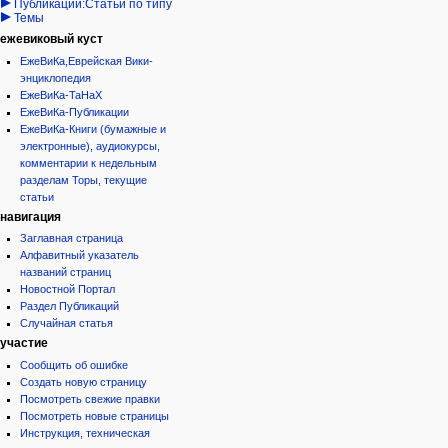
Публикации:Статьи по типу
Темы
ежевиковый куст
ЕжеВиКа,Еврейская Вики-
энциклопедия
ЕжеВиКа-ТаНаХ
ЕжеВиКа-Публикации
ЕжеВиКа-Книги (бумажные и
электронные), аудиокурсы,
комментарии к недельным
разделам Торы, текущие
статьи
навигация
Заглавная страница
Алфавитный указатель
названий страниц
Новостной Портал
Раздел Публикаций
Случайная статья
участие
Сообщить об ошибке
Создать новую страницу
Посмотреть свежие правки
Посмотреть новые страницы
Инструкция, техническая