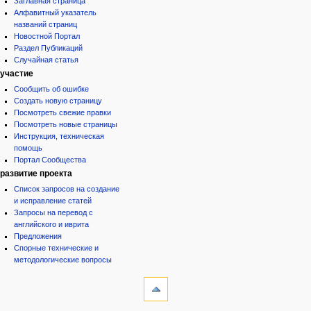
Заглавная страница
Алфавитный указатель
названий страниц
Новостной Портал
Раздел Публикаций
Случайная статья
участие
Сообщить об ошибке
Создать новую страницу
Посмотреть свежие правки
Посмотреть новые страницы
Инструкция, техническая
помощь
Портал Сообщества
развитие проекта
Список запросов на создание
и исправление статей
Запросы на перевод с
английского и иврита
Предложения
Спорные технические и
методологические вопросы
инструменты
Ссылки
сюда