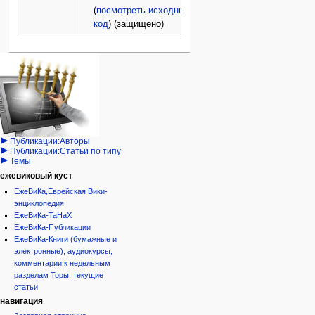
(
посмотреть исходный
код
) (защищено)
Навигация
персональные инструменты
действия на странице
категории
Израиль:Страна и
войти
статья
государство
запрос
обсуждение
Иудаизм
учётной
читать
Народ
записи
просмотр
Проекты
кода
Проекты/Участники/
дополнения
история
Публикации:Авторы
Публикации:Статьи по типу
Темы
ежевиковый куст
ЕжеВиКа,Еврейская Вики-
энциклопедия
ЕжеВиКа-ТаНаХ
ЕжеВиКа-Публикации
ЕжеВиКа-Книги (бумажные и
электронные), аудиокурсы,
комментарии к недельным
разделам Торы, текущие
статьи
навигация