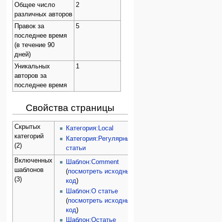
Общее число
2
различных авторов
Правок за
5
последнее время
(в течение 90
дней)
Уникальных
1
авторов за
последнее время
Свойства страницы
Скрытых
Категория:Local
категорий
Категория:Регулярные
(2)
статьи
Включенных
Шаблон:Comment
шаблонов
(
посмотреть исходный
(3)
код
)
Шаблон:О статье
(
посмотреть исходный
код
)
Шаблон:Остатье