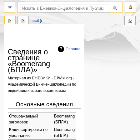
поиск по словам
ещё
Справка
Сведения о
странице
«Boomerang
(БПЛА)»
Материал из ЕЖЕВИКИ - EJWiki.org -
Академической Вики-энциклопедии по
еврейским и израильским темам
Перейти
Перейти
Основные сведения
к
к
навигации
поиску
Отображаемый
Boomerang
заголовок
(БПЛА)
Ключ сортировки по
Boomerang
умолчанию
(БПЛА)