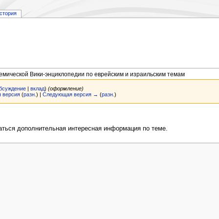
стория
демической Вики-энциклопедии по еврейским и израильским темам
бсуждение
|
вклад
)
(оформление)
 версия
(
разн.
) |
Следующая версия →
(
разн.
)
аться дополнительная интересная информация по теме.