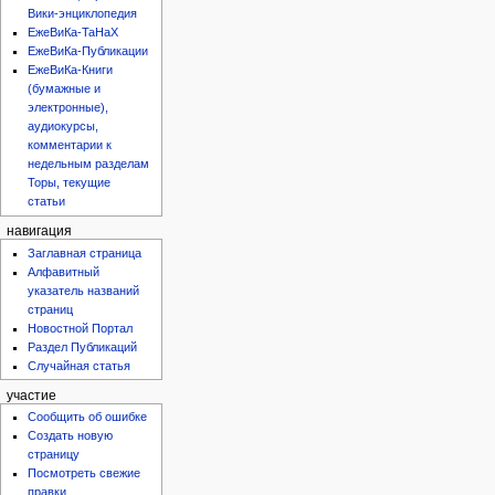
Вики-энциклопедия
ЕжеВиКа-ТаНаХ
ЕжеВиКа-Публикации
ЕжеВиКа-Книги
(бумажные и
электронные),
аудиокурсы,
комментарии к
недельным разделам
Торы, текущие
статьи
навигация
Заглавная страница
Алфавитный
указатель названий
страниц
Новостной Портал
Раздел Публикаций
Случайная статья
участие
Сообщить об ошибке
Создать новую
страницу
Посмотреть свежие
правки