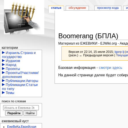
статья
обсуждение
просмотр кода
и
Boomerang (БПЛА)
Материал из ЕЖЕВИКИ - EJWiki.org - Ака
Навигация
категории
Версия от 22:14, 15 июля 2015;
Igorp lj
(
о
Израиль:Страна и
(разн.) ← Предыдущая версия |
Текущая
государство
Иудаизм
Народ
Перейти
Перейти
Базовая информация -
смотри здесь
Проекты
к
к
Проекты/Участники/
На данной странице далее будет собир
дополнения
навигации
поиску
Публикации:Авторы
Публикации:Статьи
по типу
Темы
поиск по словам
ежевиковый куст
ЕжеВиКа,Еврейская