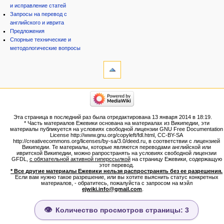
и исправление статей
Запросы на перевод с
английского и иврита
Предложения
Спорные технические и
методологические вопросы
инструменты
Ссылки
сюда
Связанные
категории
правки
Израиль:Страна и
Служебные
государство
страницы
Иудаизм
Эта страница в последний раз была отредактирована 13 января 2014 в 18:19.
Народ
Версия
* Часть материалов Ежевики основана на материалах из Википедии, эти
Проекты
для
материалы публикуется на условиях свободной лицензии GNU Free Documentation
Проекты/Участники/
License http://www.gnu.org/copyleft/fdl.html, CC-BY-SA
печати
дополнения
http://creativecommons.org/licenses/by-sa/3.0/deed.ru, в соответствии с лицензией
Постоянная
Публикации:Авторы
Википедии. Те материалы, которые являются переводами английской или
ивритской Википедии, можно рапространять на условиях свободной лицензии
ссылка
Публикации:Статьи по типу
GFDL,
с обязательной активной гиперссылкой
на страницу Ежевики, содержащую
Темы
Сведения
этот перевод.
о странице
* Все другие материалы Ежевики нельзя распространять без ее разрешения.
ежевиковый куст
Если вам нужно такое разрешение, или вы хотите выяснить статус конкретных
ЕжеВиКа,Еврейская Вики-
материалов, - обратитесь, пожалуйста с запросом на мэйл
ejwiki.info@gmail.com
.
энциклопедия
ЕжеВиКа-ТаНаХ
ЕжеВиКа-Публикации
Количество просмотров страницы: 3
ЕжеВиКа-Книги (бумажные и