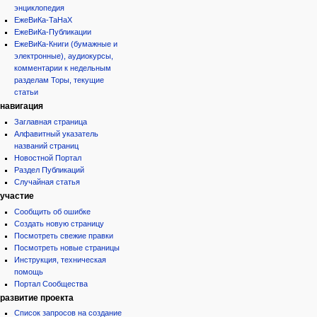
энциклопедия
ЕжеВиКа-ТаНаХ
ЕжеВиКа-Публикации
ЕжеВиКа-Книги (бумажные и
электронные), аудиокурсы,
комментарии к недельным
разделам Торы, текущие
статьи
навигация
Заглавная страница
Алфавитный указатель
названий страниц
Новостной Портал
Раздел Публикаций
Случайная статья
участие
Сообщить об ошибке
Создать новую страницу
Посмотреть свежие правки
Посмотреть новые страницы
Инструкция, техническая
помощь
Портал Сообщества
развитие проекта
Список запросов на создание