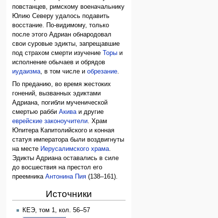
повстанцев, римскому военачальнику
Юлию Северу удалось подавить
восстание. По-видимому, только
после этого Адриан обнародовал
свои суровые эдикты, запрещавшие
под страхом смерти изучение
Торы
и
исполнение обычаев и обрядов
иудаизма
, в том числе и
обрезание
.
По преданию, во время жестоких
гонений, вызванных эдиктами
Адриана, погибли мученической
смертью рабби
Акива
и другие
еврейские законоучители
. Храм
Юпитера Капитолийского и конная
статуя императора были воздвигнуты
на месте
Иерусалимского храма
.
Эдикты Адриана оставались в силе
до восшествия на престол его
преемника
Антонина Пия
(138–161).
Источники
КЕЭ, том 1, кол. 56–57