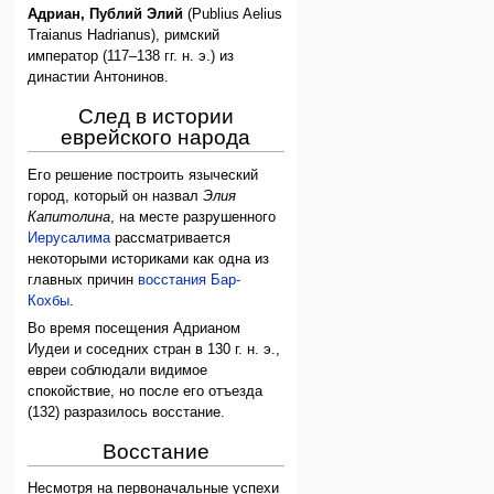
Адриан, Публий Элий
(Publius Aelius
Traianus Hadrianus), римский
император (117–138 гг. н. э.) из
династии Антонинов.
След в истории
еврейского народа
Его решение построить языческий
город, который он назвал
Элия
Капитолина
, на месте разрушенного
Иерусалима
рассматривается
некоторыми историками как одна из
главных причин
восстания Бар-
Кохбы
.
Во время посещения Адрианом
Иудеи и соседних стран в 130 г. н. э.,
евреи соблюдали видимое
спокойствие, но после его отъезда
(132) разразилось восстание.
Восстание
Несмотря на первоначальные успехи