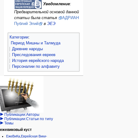
Уведомление
:
Предварительной основой данной
статьи была статья
АДРИАН
Публий Элий
в
ЭЕЭ
Категории
:
Период Мишны и Талмуда
Древние народы
Преследования евреев
История еврейского народа
Персоналии по алфавиту
Навигация
персональные инструменты
действия на странице
категории
Израиль:Страна и
войти
статья
государство
запрос
обсуждение
Иудаизм
учётной
читать
Народ
записи
просмотр
Проекты
кода
Проекты/Участники/
дополнения
история
Публикации:Авторы
Публикации:Статьи по типу
Темы
ежевиковый куст
ЕжеВиКа,Еврейская Вики-