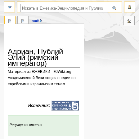
поиск по словам
ещё
Адриан, Публий
Элий (римский
император)
Материал из ЕЖЕВИКИ - EJWiki.org -
Академической Вики-энциклопедии по
еврейским и израильским темам
Перейти
Перейти
к
к
Источник:
навигации
поиску
:
Регулярная статья