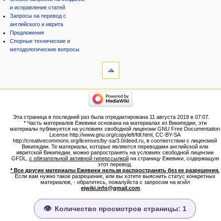
и исправление статей
Запросы на перевод с
английского и иврита
Предложения
Спорные технические и
методологические вопросы
инструменты
Ссылки
сюда
Связанные
категории
правки
Израиль:Страна и
Служебные
государство
страницы
Иудаизм
Эта страница в последний раз была отредактирована 11 августа 2019 в 07:07.
Народ
Версия
* Часть материалов Ежевики основана на материалах из Википедии, эти
Проекты
для
материалы публикуется на условиях свободной лицензии GNU Free Documentation
Проекты/Участники/
License http://www.gnu.org/copyleft/fdl.html, CC-BY-SA
печати
дополнения
http://creativecommons.org/licenses/by-sa/3.0/deed.ru, в соответствии с лицензией
Постоянная
Публикации:Авторы
Википедии. Те материалы, которые являются переводами английской или
ивритской Википедии, можно рапространять на условиях свободной лицензии
ссылка
Публикации:Статьи по типу
GFDL,
с обязательной активной гиперссылкой
на страницу Ежевики, содержащую
Темы
Сведения
этот перевод.
о странице
* Все другие материалы Ежевики нельзя распространять без ее разрешения.
ежевиковый куст
Если вам нужно такое разрешение, или вы хотите выяснить статус конкретных
ЕжеВиКа,Еврейская Вики-
материалов, - обратитесь, пожалуйста с запросом на мэйл
ejwiki.info@gmail.com
.
энциклопедия
ЕжеВиКа-ТаНаХ
ЕжеВиКа-Публикации
Количество просмотров страницы: 1
ЕжеВиКа-Книги (бумажные и