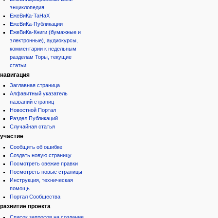
энциклопедия
ЕжеВиКа-ТаНаХ
ЕжеВиКа-Публикации
ЕжеВиКа-Книги (бумажные и
электронные), аудиокурсы,
комментарии к недельным
разделам Торы, текущие
статьи
навигация
Заглавная страница
Алфавитный указатель
названий страниц
Новостной Портал
Раздел Публикаций
Случайная статья
участие
Сообщить об ошибке
Создать новую страницу
Посмотреть свежие правки
Посмотреть новые страницы
Инструкция, техническая
помощь
Портал Сообщества
развитие проекта
Список запросов на создание