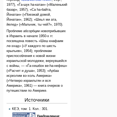
1977), «Ѓа-шук hа-катан» («Маленький
базар», 1957), «Са hа-байта,
Йонатан» («Поезжай домой,
Йонатан», 1962); «Шеьл ми ата,
йелед» («Мальчик, ты чей?», 1970).
Проблеме абсорбции новоприбывших
в Израиль в начале 1950-х гг.
посвящена повесть «Шеш кнафаим
ле-эхад» («У каждого по шесть
крыльев», 1954); проблемам
приспособления к новой жизни
израильской молодежи, вернувшейся
с войны, — «Ѓа-хешбон ве-hа-нефеш»
(«Расчет и душа», 1953); «Арбаа
исреэлим вэ-холь Америка»
(«Четверо израильтян и вся
Америка», 1961) — книга очерков о
путешествии по Америке.
Источники
КЕЭ, том: 1. Кол.: 301.
Уведомление
: