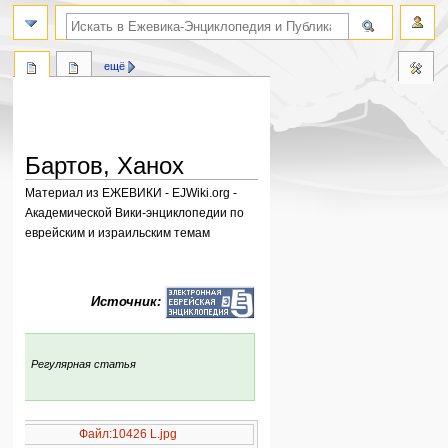
поиск по словам
ещё
Бартов, Ханох
Материал из ЕЖЕВИКИ - EJWiki.org -
Академической Вики-энциклопедии по
еврейским и израильским темам
Перейти
Перейти
к
к
Источник:
навигации
поиску
:
Регулярная статья
Файл:10426 L.jpg