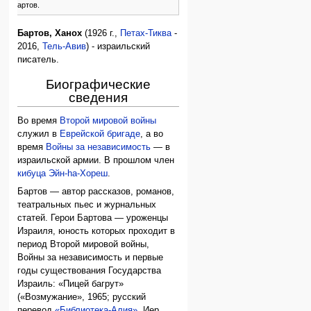
Х. Бартов.
Бартов, Ханох
(1926 г.,
Петах-Тиква
-
2016,
Тель-Авив
) - израильский
писатель.
Биографические
сведения
Во время
Второй мировой войны
служил в
Еврейской бригаде
, а во
время
Войны за независимость
— в
израильской армии. В прошлом член
кибуца
Эйн-hа-Хореш
.
Бартов — автор рассказов, романов,
театральных пьес и журнальных
статей. Герои Бартова — уроженцы
Израиля, юность которых проходит в
период Второй мировой войны,
Войны за независимость и первые
годы существования Государства
Израиль: «Пицей багрут»
(«Возмужание», 1965; русский
перевод
«Библиотека-Алия»
, Иер.,