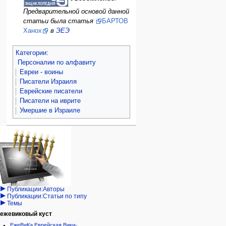
Предварительной основой данной
статьи была статья
БАРТОВ
Ханох
в
ЭЕЭ
Категории
:
Персоналии по алфавиту
Евреи - воины
Писатели Израиля
Еврейские писатели
Писатели на иврите
Умершие в Израиле
Навигация
персональные инструменты
действия на странице
категории
Израиль:Страна и
войти
статья
государство
запрос
обсуждение
Иудаизм
учётной
читать
Народ
записи
просмотр
Проекты
кода
Проекты/Участники/
дополнения
история
Публикации:Авторы
Публикации:Статьи по типу
Темы
ежевиковый куст
ЕжеВиКа,Еврейская Вики-