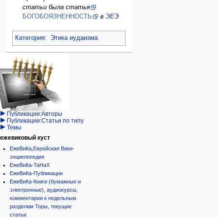
статьи была статья
БОГОБОЯЗНЕННОСТЬ
в
ЭЕЭ
Категория
:
Этика иудаизма
Навигация
персональные инструменты
действия на странице
категории
Израиль:Страна и
войти
статья
государство
запрос
обсуждение
Иудаизм
учётной
читать
Народ
записи
просмотр
Проекты
кода
Проекты/Участники/
дополнения
история
Публикации:Авторы
Публикации:Статьи по типу
Темы
ежевиковый куст
ЕжеВиКа,Еврейская Вики-
энциклопедия
ЕжеВиКа-ТаНаХ
ЕжеВиКа-Публикации
ЕжеВиКа-Книги (бумажные и
электронные), аудиокурсы,
комментарии к недельным
разделам Торы, текущие
статьи