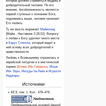
которой должен стремиться мудрец и
добродетельный человек. По его
мнению, богобоязненность является
первой ступенью к познанию Бога;
поднимаясь выше, человек начинает
Его любить.
Ту же мысль выражает
Маймонид
(Майм., Наставник 3:28,52). Вопросу
о любви к Богу уделяет много места
и
Барух Спиноза
, который видит в
ней основу всех добродетелей и
нравственности.
Любовь к Всевышнему отразилась в
еврейской литургии и в мистической
лирике
Шломо Ибн Габирола
,
Моше
Ибн Эзры
,
Иехуды hа-Леви
и
Исраэля
Наджары
.
Источники
КЕЭ, том: 1. Кол.: 478–479.
Уведомление
:
Предварительной основой данной