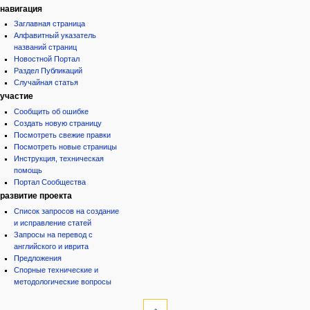
навигация
Заглавная страница
Алфавитный указатель
названий страниц
Новостной Портал
Раздел Публикаций
Случайная статья
участие
Сообщить об ошибке
Создать новую страницу
Посмотреть свежие правки
Посмотреть новые страницы
Инструкция, техническая
помощь
Портал Сообщества
развитие проекта
Список запросов на создание
и исправление статей
Запросы на перевод с
английского и иврита
Предложения
Спорные технические и
методологические вопросы
инструменты
Ссылки