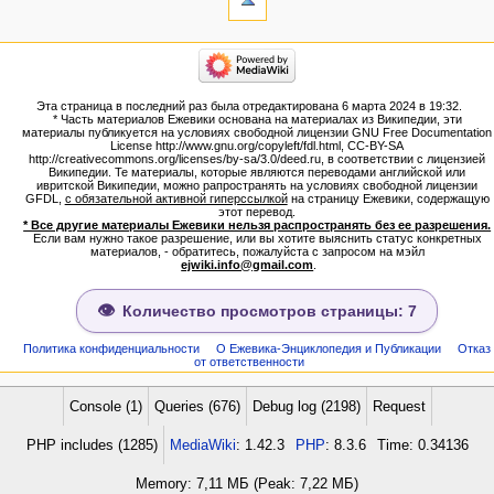
сюда
Связанные
категории
правки
Израиль:Страна и
Служебные
государство
страницы
Иудаизм
Эта страница в последний раз была отредактирована 6 марта 2024 в 19:32.
Народ
Версия
* Часть материалов Ежевики основана на материалах из Википедии, эти
Проекты
для
материалы публикуется на условиях свободной лицензии GNU Free Documentation
Проекты/Участники/
License http://www.gnu.org/copyleft/fdl.html, CC-BY-SA
печати
дополнения
http://creativecommons.org/licenses/by-sa/3.0/deed.ru, в соответствии с лицензией
Постоянная
Публикации:Авторы
Википедии. Те материалы, которые являются переводами английской или
ивритской Википедии, можно рапространять на условиях свободной лицензии
ссылка
Публикации:Статьи по типу
GFDL,
с обязательной активной гиперссылкой
на страницу Ежевики, содержащую
Темы
Сведения
этот перевод.
о странице
* Все другие материалы Ежевики нельзя распространять без ее разрешения.
ежевиковый куст
Если вам нужно такое разрешение, или вы хотите выяснить статус конкретных
ЕжеВиКа,Еврейская Вики-
материалов, - обратитесь, пожалуйста с запросом на мэйл
ejwiki.info@gmail.com
.
энциклопедия
ЕжеВиКа-ТаНаХ
ЕжеВиКа-Публикации
Количество просмотров страницы: 7
ЕжеВиКа-Книги (бумажные и
электронные), аудиокурсы,
Политика конфиденциальности
О Ежевика-Энциклопедия и Публикации
Отказ
от ответственности
комментарии к недельным
разделам Торы, текущие
статьи
Console (1)
Queries (676)
Debug log (2198)
Request
навигация
PHP includes (1285)
MediaWiki
: 1.42.3
PHP
: 8.3.6
Time: 0.34136
Заглавная страница
Алфавитный указатель
Memory: 7,11 МБ (Peak: 7,22 МБ)
названий страниц