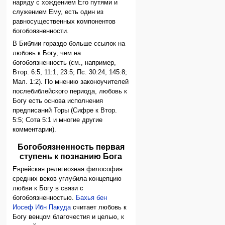
наряду с хождением Его путями и
служением Ему, есть один из
равносущественных компонентов
богобоязненности.
В Библии гораздо больше ссылок на
любовь к Богу, чем на
богобоязненность (см., например,
Втор. 6:5, 11:1, 23:5; Пс. 30:24, 145:8;
Мал. 1:2). По мнению законоучителей
послебиблейского периода, любовь к
Богу есть основа исполнения
предписаний Торы (Сифре к Втор.
5:5; Сота 5:1 и многие другие
комментарии).
Богобоязненность первая
ступень к познанию Бога
Еврейская религиозная философия
средних веков углубила концепцию
любви к Богу в связи с
богобоязненностью.
Бахья бен
Иосеф Ибн Пакуда
считает любовь к
Богу венцом благочестия и целью, к