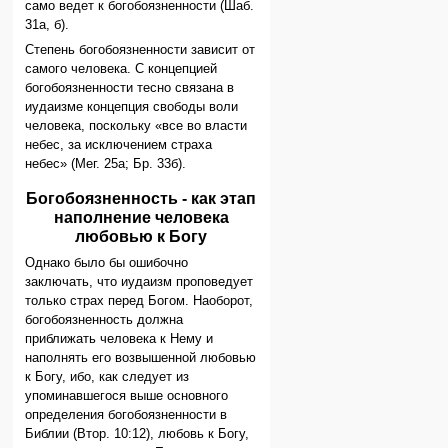
само ведет к богобоязненности (Шаб.
31а, б).
Степень богобоязненности зависит от
самого человека. С концепцией
богобоязненности тесно связана в
иудаизме концепция свободы воли
человека, поскольку «все во власти
небес, за исключением страха
небес» (Мег. 25а; Бр. 33б).
Богобоязненность - как этап
наполнение человека
любовью к Богу
Однако было бы ошибочно
заключать, что иудаизм проповедует
только страх перед Богом. Наоборот,
богобоязненность должна
приближать человека к Нему и
наполнять его возвышенной любовью
к Богу, ибо, как следует из
упоминавшегося выше основного
определения богобоязненности в
Библии (Втор. 10:12), любовь к Богу,