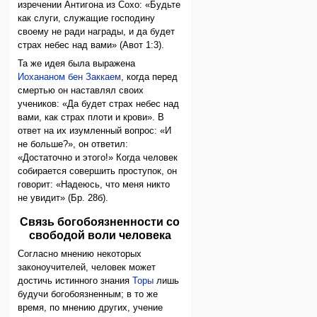
изречении Антигона из Сохо: «Будьте
как слуги, служащие господину
своему не ради награды, и да будет
страх небес над вами» (Авот 1:3).
Та же идея была выражена
Иохананом бен Заккаем
, когда перед
смертью он наставлял своих
учеников: «Да будет страх небес над
вами, как страх плоти и крови». В
ответ на их изумленный вопрос: «И
не больше?», он ответил:
«Достаточно и этого!» Когда человек
собирается совершить проступок, он
говорит: «Надеюсь, что меня никто
не увидит» (Бр. 28б).
Связь богобоязненности со
свободой воли человека
Согласно мнению некоторых
законоучителей, человек может
достичь истинного знания
Торы
лишь
будучи богобоязненным; в то же
время, по мнению других, учение