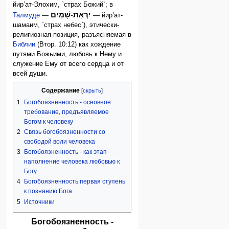
йир’ат-Элохим, `страх Божий`; в
יִרְאַת-שָׁמַיִם
Талмуде
—
— йир’ат-
шамаим, `страх небес`), этически-
религиозная позиция, разъясняемая в
Библии
(Втор. 10:12) как хождение
путями Божьими, любовь к Нему и
служение Ему от всего сердца и от
всей души.
Содержание
1
Богобоязненность - основное
требование, предъявляемое
Богом к человеку
2
Связь богобоязненности со
свободой воли человека
3
Богобоязненность - как этап
наполнение человека любовью к
Богу
4
Богобоязненность первая ступень
к познанию Бога
5
Источники
Богобоязненность -