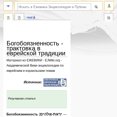
поиск по словам
ещё
Богобоязненность -
трактовка в
еврейской традиции
Материал из ЕЖЕВИКИ - EJWiki.org -
Академической Вики-энциклопедии по
еврейским и израильским темам
Перейти
Перейти
Источник:
к
к
навигации
поиску
:
Регулярная статья
יִרְאַת-אֱלֹהִים
Богобоязненность
(
—