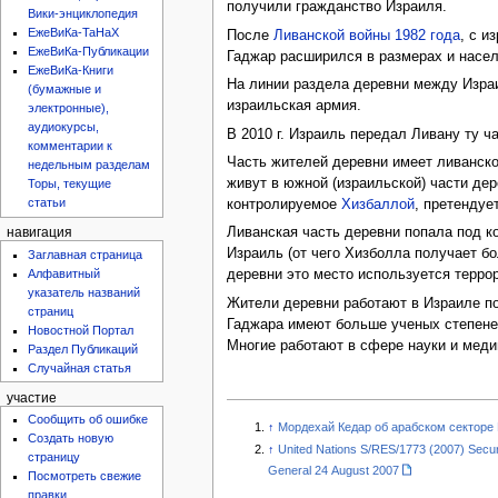
получили гражданство Израиля.
Вики-энциклопедия
ЕжеВиКа-ТаНаХ
После
Ливанской войны 1982 года
, с и
ЕжеВиКа-Публикации
Гаджар расширился в размерах и насел
ЕжеВиКа-Книги
На линии раздела деревни между Изр
(бумажные и
израильская армия.
электронные),
аудиокурсы,
В 2010 г. Израиль передал Ливану ту ч
комментарии к
Часть жителей деревни имеет ливанско
недельным разделам
живут в южной (израильской) части дер
Торы, текущие
статьи
контролируемое
Хизбаллой
, претендуе
Ливанская часть деревни попала под 
навигация
Израиль (от чего Хизболла получает б
Заглавная страница
Алфавитный
деревни это место используется терро
указатель названий
Жители деревни работают в Израиле п
страниц
Гаджара имеют больше ученых степеней
Новостной Портал
Многие работают в сфере науки и медиц
Раздел Публикаций
Случайная статья
участие
Сообщить об ошибке
↑
Мордехай Кедар об арабском секторе
Создать новую
↑
United Nations S/RES/1773 (2007) Securit
страницу
General 24 August 2007
Посмотреть свежие
правки