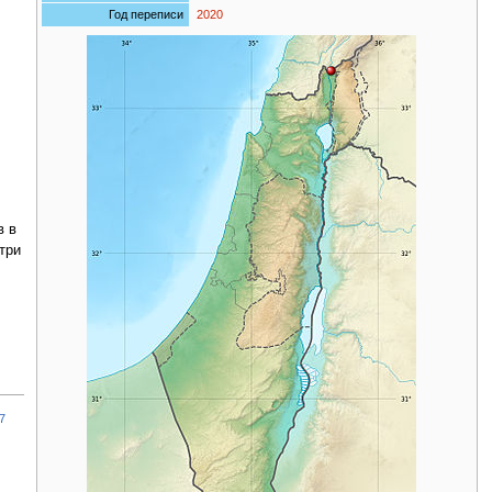
Год переписи
2020
в в
три
7