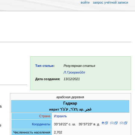
войти
запрос учётной записи
Тип статьи
:
Регулярная статья
Л.Гроервейдл
Дата создания:
13/12/2021
арабская деревня
Гаджар
а
ע'ג'ר‎ ,רג'ר
иврит
; ар.
Страна
Израиль
🌍
(G)
(O)
33°16′22″ с. ш. 35°37′23″ в. д.
Координаты
е
Численность населения
2,702