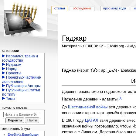
статья
обсуждение
просмотр кода
и
Гаджар
Материал из ЕЖЕВИКИ - EJWiki.org - Ака
Навигация
категории
Перейти
Перейти
Израиль:Страна и
государство
к
к
Иудаизм
навигации
поиску
Народ
Гаджар
(иврит
; ар.
) - арабск
Проекты
Проекты/Участники/
И
дополнения
Публикации:Авторы
Публикации:Статьи
Деревня расположена недалеко от ист
по типу
[1]
Темы
Население деревни - алавиты.
До
Шестидневной войны
вся деревня к
поиск по словам
основании старых карт времён француз
В 1967 году
ЦАЃАЛ
взял деревню вмес
окончания войны потребовало, чтобы И
ежевиковый куст
связана с Ливаном. Деревня была анне
ЕжеВиКа,Еврейская