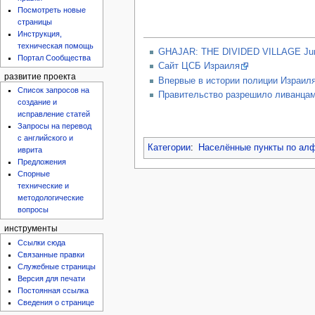
Посмотреть новые
страницы
Инструкция,
техническая помощь
GHAJAR: THE DIVIDED VILLAGE Jun
Портал Сообщества
Сайт ЦСБ Израиля
развитие проекта
Впервые в истории полиции Израиля:
Список запросов на
Правительство разрешило ливанцам 
создание и
исправление статей
Запросы на перевод
с английского и
Категории
:
Населённые пункты по ал
иврита
Предложения
Спорные
технические и
методологические
вопросы
инструменты
Ссылки сюда
Связанные правки
Служебные страницы
Версия для печати
Постоянная ссылка
Сведения о странице