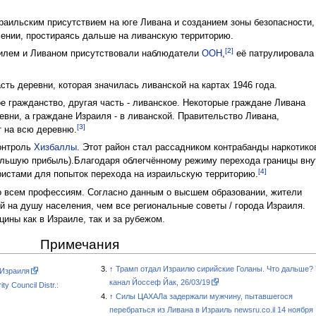
зраильским присутствием на юге Ливана и созданием зоны безопасности,
ении, простираясь дальше на ливанскую территорию.
[2]
аилем и Ливаном присутствовали наблюдатели
ООН
,
её патрулировала
асть деревни, которая значилась ливанской на картах 1946 года.
е гражданство, другая часть - ливанское. Некоторые граждане Ливана
евни, а граждане Израиля - в ливанской. Правительство Ливана,
[3]
т на всю деревню.
контроль
Хизбаллы
. Этот район стал рассадником контрабанды наркотико
ольшую прибыль).Благодаря облегчённому режиму перехода границы вну
[4]
ристами для попыток перехода на израильскую территорию.
о всем профессиям. Согласно данным о высшем образовании, жители
 на душу населения, чем все региональные советы / города Израиля.
ины как в Израиле, так и за рубежом.
Примечания
↑
Трамп отдал Израилю сирийские Голаны. Что дальше? 
 Израиля
канал Йоссеф Йак, 26/03/19
y Council Distr.:
↑
Силы ЦАХАЛа задержали мужчину, пытавшегося
перебраться из Ливана в Израиль newsru.co.il 14 ноября