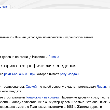
стория
демической Вики-энциклопедии по еврейским и израильским темам
ая деревня на границе Израиля и
Ливана
.
сторико-географические сведения
ока
реки Хасбани (Снир)
, которая питает
реку Иордан
.
онтролировалась
Сирией
, но на её северную часть претендовал
Ливан
, н
ского мандата.
те с остальными
Голанскими высотами
. Население деревни сразу после
зраиль наладил управление ею. Мухтар деревни заявил, что она никак н
ксирована вместе с Голанскими высотами в 1981 г. Жители деревни