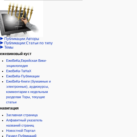
Навигация
персональные инструменты
действия на странице
категории
Израиль:Страна и
войти
статья
государство
запрос
обсуждение
Иудаизм
учётной
читать
Народ
записи
просмотр
Проекты
кода
Проекты/Участники/
дополнения
история
Публикации:Авторы
Публикации:Статьи по типу
Темы
ежевиковый куст
ЕжеВиКа,Еврейская Вики-
энциклопедия
ЕжеВиКа-ТаНаХ
ЕжеВиКа-Публикации
ЕжеВиКа-Книги (бумажные и
электронные), аудиокурсы,
комментарии к недельным
разделам Торы, текущие
статьи
навигация
Заглавная страница
Алфавитный указатель
названий страниц
Новостной Портал
Раздел Публикаций