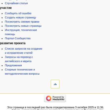
Случайная статья
участие
Сообщить об ошибке
Создать новую страницу
Посмотреть свежие правки
Посмотреть новые страницы
Инструкция, техническая
помощь
Портал Сообщества
развитие проекта
Список запросов на создание
и исправление статей
Запросы на перевод с
английского и иврита
Предложения
Спорные технические и
методологические вопросы
инструменты
Ссылки
сюда
Связанные
категории
правки
Израиль:Страна и
Служебные
государство
страницы
Иудаизм
Эта страница в последний раз была отредактирована 3 октября 2025 в 11:36.
Народ
Версия