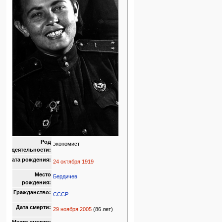
Род
экономист
деятельности:
Дата рождения:
24 октября
1919
Место
Бердичев
рождения:
Гражданство:
СССР
Дата смерти:
29 ноября
2005
(86 лет)
Место смерти: