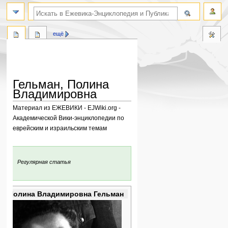
поиск по словам
ещё
Гельман, Полина
Владимировна
Материал из ЕЖЕВИКИ - EJWiki.org -
Академической Вики-энциклопедии по
еврейским и израильским темам
Перейти
Перейти
к
к
:
Регулярная статья
навигации
поиску
Полина Владимировна Гельман