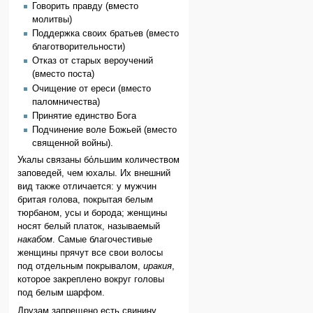
Говорить правду (вместо
молитвы)
Поддержка своих братьев (вместо
благотворительности)
Отказ от старых вероучений
(вместо поста)
Очищение от ереси (вместо
паломничества)
Принятие единство Бога
Подчинение воле Божьей (вместо
священной войны).
Укалы связаны бо́льшим количеством
заповедей, чем юхалы. Их внешний
вид также отличается: у мужчин
бритая голова, покрытая белым
тюрбаном, усы и борода; женщины
носят белый платок, называемый
накабом
. Самые благочестивые
женщины прячут все свои волосы
под отдельным покрывалом,
иракия
,
которое закреплено вокруг головы
под белым шарфом.
Друзам запрещено есть свинину,