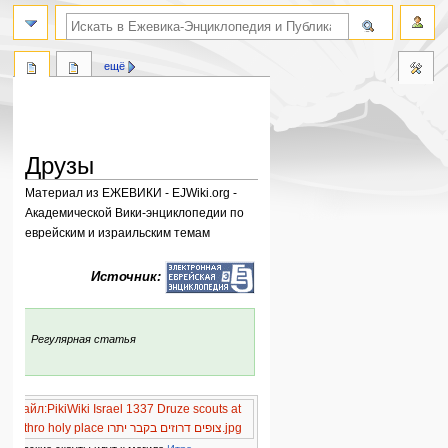
поиск по словам
ещё
Друзы
Материал из ЕЖЕВИКИ - EJWiki.org -
Академической Вики-энциклопедии по
еврейским и израильским темам
Перейти
Перейти
Источник:
к
к
навигации
поиску
:
Регулярная статья
Файл:PikiWiki Israel 1337 Druze scouts at
jethro holy place צופים דרוזים בקבר יתרו.jpg