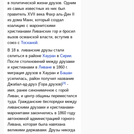
в политической жизни друзов. Одним
из самых известных из них был
правитель XVII века Фахр аль-Дин II
из дома Манн, который создал
коалицию с маронитскими
христианами Ливанских гор и бросил
вызов османской власти, вступив в
союз с
Тосканой
.
В 18 в. ливанские друзы стали
селиться в районе
Хауран
в
Сирии
.
После столкновений между друзами
и христианами в
Ливане
в 1860 г.
миграция друзов в Хауран и
Башан
усилилась, район получил название
[3]
Джабал-ад-друз (Гора друзов)
-
имя, ранее синонимичное с горой
Ливан, и центр общины переместился
туда. Гражданские беспорядки между
ливанскими друзами и христианами-
маронитами закончились в 1860 году
автономной администрацией горного
Ливана, которая была навязана
великими державами. Друзы никогда