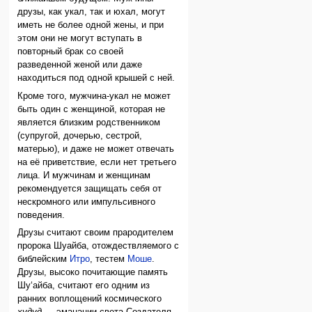
друзы, как укал, так и юхал, могут
иметь не более одной жены, и при
этом они не могут вступать в
повторный брак со своей
разведенной женой или даже
находиться под одной крышей с ней.
Кроме того, мужчина-укал не может
быть один с женщиной, которая не
является близким родственником
(супругой, дочерью, сестрой,
матерью), и даже не может отвечать
на её приветствие, если нет третьего
лица. И мужчинам и женщинам
рекомендуется защищать себя от
нескромного или импульсивного
поведения.
Друзы считают своим прародителем
пророка Шуайба, отождествляемого с
библейским
Итро
, тестем
Моше
.
Друзы, высоко почитающие память
Шу‘айба, считают его одним из
ранних воплощений космического
худуд
— эманации света Создателя,