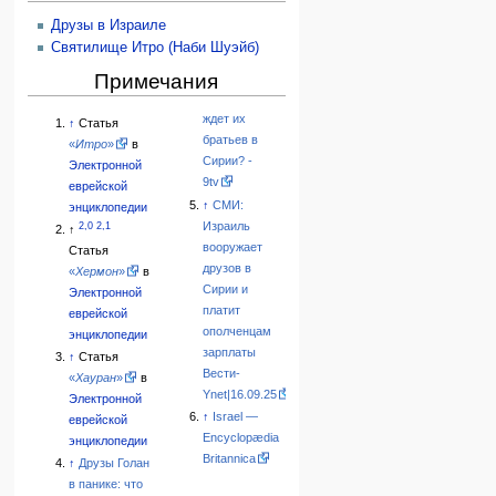
Друзы в Израиле
Святилище Итро (Наби Шуэйб)
Примечания
ждет их
↑
Статья
братьев в
«
Итро
»
в
Сирии? -
Электронной
9tv
еврейской
↑
СМИ:
энциклопедии
Израиль
2,0
2,1
↑
вооружает
Статья
друзов в
«
Хермон
»
в
Сирии и
Электронной
платит
еврейской
ополченцам
энциклопедии
зарплаты
↑
Статья
Вести-
«
Хауран
»
в
Ynet|16.09.25
Электронной
↑
Israel —
еврейской
Encyclopædia
энциклопедии
Britannica
↑
Друзы Голан
в панике: что