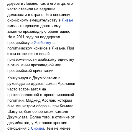
друзов в Ливане. Как и его отца, его
часто ставили на ведущие
должности в стране. Его оппозиция
сирийскому вмешательству в
Ливан
имела тенденцию давать ему
заметно прозападную ориентацию.
Но в 2011 году он поддержал
просирийскую
Хезболлу
в
политическом кризисе в Ливане. При
этом он заявил о своей
приверженности арабскому единству
в отношении прозападной или
просирийской ориентации.
Конкурируя с Джумблатами в
руководстве друзов, семья Арсланов
часто встречается на
противоположной стороне ливанской
политики. Маджид Арслан, который
был министром обороны при Камиле
Шамуне, был соперником Камаля
Джумблата. Более того, в отличие от
джумблатов, у Арсланов крепкие
отношения с
Сирией
. Тем не менее,