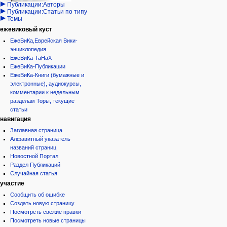
Публикации:Авторы
Публикации:Статьи по типу
Темы
ежевиковый куст
ЕжеВиКа,Еврейская Вики-
энциклопедия
ЕжеВиКа-ТаНаХ
ЕжеВиКа-Публикации
ЕжеВиКа-Книги (бумажные и
электронные), аудиокурсы,
комментарии к недельным
разделам Торы, текущие
статьи
навигация
Заглавная страница
Алфавитный указатель
названий страниц
Новостной Портал
Раздел Публикаций
Случайная статья
участие
Сообщить об ошибке
Создать новую страницу
Посмотреть свежие правки
Посмотреть новые страницы