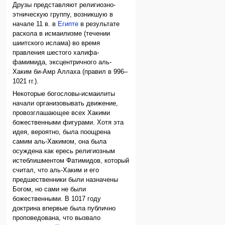
Друзы представляют религиозно-
этническую группу, возникшую в
начале 11 в. в
Египте
в результате
раскола в исмаилизме (течении
шиитского ислама) во время
правления шестого халифа-
фамимида, эксцентричного аль-
Хаким би-Амр Аллаха (правил в 996–
1021 гг.).
Некоторые богословы-исмаилиты
начали организовывать движение,
провозглашающее всех Хакими
божественными фигурами. Хотя эта
идея, вероятно, была поощрена
самим аль-Хакимом, она была
осуждена как ересь религиозным
истеблишментом Фатимидов, который
считал, что аль-Хаким и его
предшественники были назначены
Богом, но сами не были
божественными. В 1017 году
доктрина впервые была публично
проповедована, что вызвало