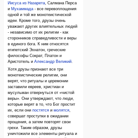
Иисуса из Назарета
, Салмана Перса
и
Мухаммада
- все перевоплощения
одной и той же монотеистической
идеи. Кроме того, друзы очень
уважают других влиятельных людей
- независимо от их религии - как
сторонников справедливости и веры
в единого бога. К ним относятся
египетский Эхнатон, греческие
философы Сократ, Платон и
Аристотель и
Александр Великий
.
Хотя друзы признают все три
монотеистические религии, они
верят, что ритуалы и церемонии
заставили евреев, христиан и
мусульман отвернуться от «чистой
веры». Они утверждают, что люди,
которые верят в то, что Бог простит
их, если они
постятся
и
молятся
,
совершат проступки в ожидании
прощения, а затем повторят свои
грехи. Таким образом, друзы
уничтожили все элементы ритуала и