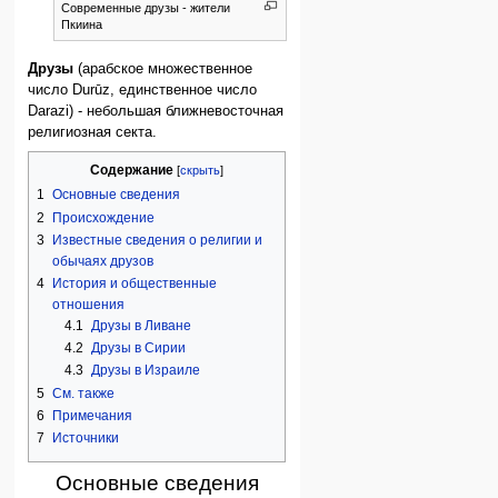
Современные друзы - жители
Пкиина
Друзы
(арабское множественное
число Durūz, единственное число
Darazi) - небольшая ближневосточная
религиозная секта.
Содержание
1
Основные сведения
2
Происхождение
3
Известные сведения о религии и
обычаях друзов
4
История и общественные
отношения
4.1
Друзы в Ливане
4.2
Друзы в Сирии
4.3
Друзы в Израиле
5
См. также
6
Примечания
7
Источники
Основные сведения