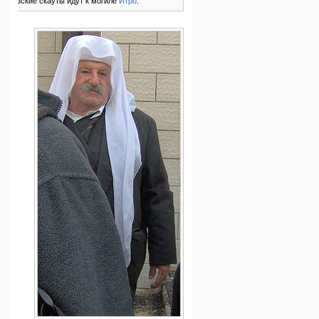
Друзские скауты идут к могиле
Итро
.