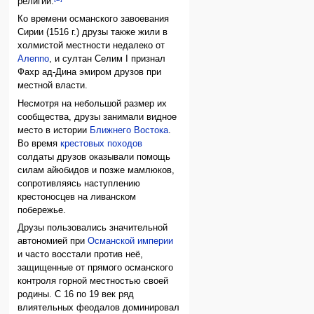
религии.
Ко времени османского завоевания
Сирии (1516 г.) друзы также жили в
холмистой местности недалеко от
Алеппо
, и султан Селим I признал
Фахр ад-Дина эмиром друзов при
местной власти.
Несмотря на небольшой размер их
сообщества, друзы занимали видное
место в истории
Ближнего Востока
.
Во время
крестовых походов
солдаты друзов оказывали помощь
силам айюбидов и позже мамлюков,
сопротивляясь наступлению
крестоносцев на ливанском
побережье.
Друзы пользовались значительной
автономией при
Османской империи
и часто восстали против неё,
защищенные от прямого османского
контроля горной местностью своей
родины. С 16 по 19 век ряд
влиятельных феодалов доминировал