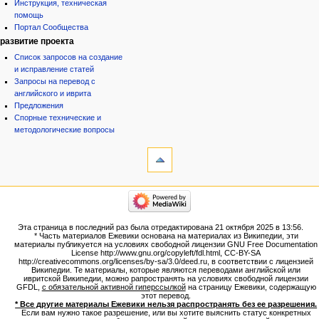
Инструкция, техническая
помощь
Портал Сообщества
развитие проекта
Список запросов на создание
и исправление статей
Запросы на перевод с
английского и иврита
Предложения
Спорные технические и
методологические вопросы
инструменты
Ссылки
сюда
Связанные
категории
правки
Израиль:Страна и
Служебные
государство
страницы
Иудаизм
Эта страница в последний раз была отредактирована 21 октября 2025 в 13:56.
Народ
Версия
* Часть материалов Ежевики основана на материалах из Википедии, эти
Проекты
для
материалы публикуется на условиях свободной лицензии GNU Free Documentation
Проекты/Участники/
License http://www.gnu.org/copyleft/fdl.html, CC-BY-SA
печати
дополнения
http://creativecommons.org/licenses/by-sa/3.0/deed.ru, в соответствии с лицензией
Постоянная
Публикации:Авторы
Википедии. Те материалы, которые являются переводами английской или
ивритской Википедии, можно рапространять на условиях свободной лицензии
ссылка
Публикации:Статьи по типу
GFDL,
с обязательной активной гиперссылкой
на страницу Ежевики, содержащую
Темы
Сведения
этот перевод.
о странице
* Все другие материалы Ежевики нельзя распространять без ее разрешения.
ежевиковый куст
Если вам нужно такое разрешение, или вы хотите выяснить статус конкретных