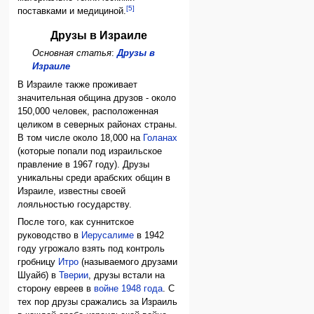
[5]
поставками и медициной.
Друзы в Израиле
Основная статья
:
Друзы в
Израиле
В Израиле также проживает
значительная община друзов - около
150,000 человек, расположенная
целиком в северных районах страны.
В том числе около 18,000 на
Голанах
(которые попали под израильское
правление в 1967 году). Друзы
уникальны среди арабских общин в
Израиле, известны своей
лояльностью государству.
После того, как суннитское
руководство в
Иерусалиме
в 1942
году угрожало взять под контроль
гробницу
Итро
(называемого друзами
Шуайб) в
Тверии
, друзы встали на
сторону евреев в
войне 1948 года
. С
тех пор друзы сражались за Израиль