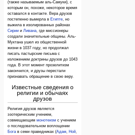
(также называемым аль-Самуки), с
которым он, похоже, некоторое время
оставался в контакте. Вера друзов
постепенно вымерла в
Египте
, но
выжила в изолированных районах
Сирии
и
Ливана
, где миссионеры
создали значительные общины. Аль-
Муктана ушел из общественной
жизни в 1037 году, но продолжал
писать пастырские письма с
изложением доктрины друзов до 1043
года. В этот момент прозелитизм
закончился, и друзы перестали
признавать обращение в свою веру.
Известные сведения о
религии и обычаях
друзов
Религия друзов является
эзотерическим учением,
совмещающим
монотеизм
с учением
о последовательном воплощении
Бога
в семи праведниках (
Адам
,
Ной
,