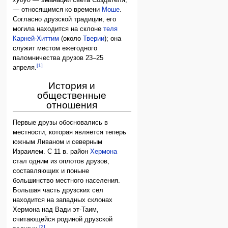
— относящимся ко времени
Моше
.
Согласно друзской традиции, его
могила находится на склоне
теля
Карней-Хиттим
(около
Тверии
); она
служит местом ежегодного
паломничества друзов 23–25
[1]
апреля.
История и
общественные
отношения
Первые друзы обосновались в
местности, которая является теперь
южным Ливаном и северным
Израилем. С 11 в. район
Хермона
стал одним из оплотов друзов,
составляющих и поныне
большинство местного населения.
Большая часть друзских сел
находится на западных склонах
Хермона над Вади эт-Таим,
считающейся родиной друзской
[2]