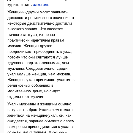
курить и пить
алкоголь
.
Женщины-друзки могут занимать
должности религиозного значения, а
некоторые действительно достигли
высокого звания. Что касается
личного статуса, их права
практически идентичны правам
мужчин. Женщин друзов
предпочитают присоединять к
укал
,
потому что они считаются лучше
«духовно подготовленными», чем
мужчины. Следовательно, среди
укал больше женщин, чем мужчин.
Женщины-укал принимают участие в
религиозных собраниях в
молитвенном доме, но сидят
отдельно от мужчин.
Укал - мужчины и женщины обычно
вступают в брак. Если
юхал
желает
жениться на женщине-укал, он, как
ожидается, заранее объявит о своем
намерении присоединиться к укал в
ближайшем будущем. Мужчины-