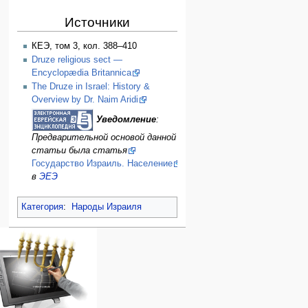
Источники
КЕЭ, том 3, кол. 388–410
Druze religious sect —
Encyclopædia Britannica
The Druze in Israel: History &
Overview by Dr. Naim Aridi
Уведомление
:
Предварительной основой данной
статьи была статья
Государство Израиль. Население
в
ЭЕЭ
Категория
:
Народы Израиля
Навигация
персональные инструменты
действия на странице
категории
Израиль:Страна и
войти
статья
государство
запрос
обсуждение
Иудаизм
учётной
читать
Народ
записи
просмотр
Проекты
кода
Проекты/Участники/
дополнения
история