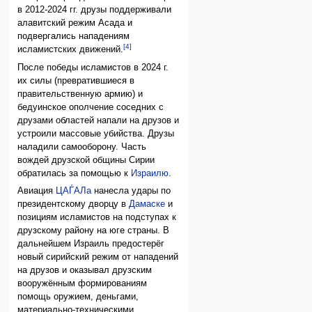
в 2012-2024 гг. друзы поддерживали
алавитский режим Асада и
подвергались нападениям
[4]
исламистских движений.
После победы исламистов в 2024 г.
их силы (превратившиеся в
правительственную армию) и
бедуинское ополчение соседних с
друзами областей напали на друзов и
устроили массовые убийства. Друзы
наладили самооборону. Часть
вождей друзской общины Сирии
обратилась за помощью к
Израилю
.
Авиация
ЦАЃАЛа
нанесла удары по
президентскому дворцу в
Дамаске
и
позициям исламистов на подступах к
друзскому району на юге страны. В
дальнейшем Израиль предостерёг
новый сирийский режим от нападений
на друзов и оказывал друзским
вооружённым формированиям
помощь оружием, деньгами,
материально-техническими