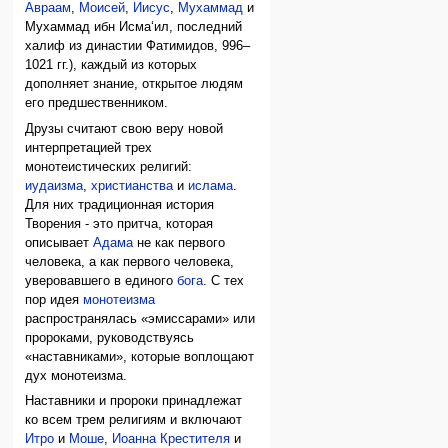
Авраам
,
Моисей
,
Иисус
,
Мухаммад
и
Мухаммад ибн Исма‘ил, последний
халиф из династии Фатимидов, 996–
1021 гг.), каждый из которых
дополняет знание, открытое людям
его предшественником.
Друзы считают свою веру новой
интерпретацией трех
монотеистических религий:
иудаизма
,
христианства
и
ислама
.
Для них традиционная история
Творения - это притча, которая
описывает
Адама
не как первого
человека, а как первого человека,
уверовавшего в единого
бога
. С тех
пор идея
монотеизма
распространялась «эмиссарами» или
пророками, руководствуясь
«наставниками», которые воплощают
дух монотеизма.
Наставники и пророки принадлежат
ко всем трем религиям и включают
Итро
и
Моше
,
Иоанна Крестителя
и