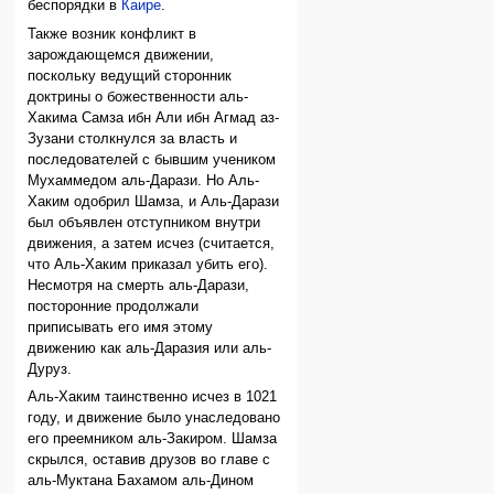
беспорядки в
Каире
.
Также возник конфликт в
зарождающемся движении,
поскольку ведущий сторонник
доктрины о божественности аль-
Хакима Самза ибн Али ибн Агмад аз-
Зузани столкнулся за власть и
последователей с бывшим учеником
Мухаммедом аль-Дарази. Но Аль-
Хаким одобрил Шамза, и Аль-Дарази
был объявлен отступником внутри
движения, а затем исчез (считается,
что Аль-Хаким приказал убить его).
Несмотря на смерть аль-Дарази,
посторонние продолжали
приписывать его имя этому
движению как аль-Даразия или аль-
Дуруз.
Аль-Хаким таинственно исчез в 1021
году, и движение было унаследовано
его преемником аль-Закиром. Шамза
скрылся, оставив друзов во главе с
аль-Муктана Бахамом аль-Дином