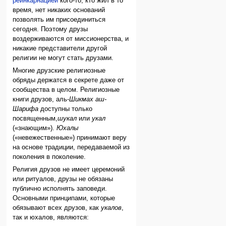
реинкарнацией
кого-то, кто жил в то
время, нет никаких оснований
позволять им присоединиться
сегодня. Поэтому друзы
воздерживаются от миссионерства, и
никакие представители другой
религии не могут стать друзами.
Многие друзские религиозные
обряды держатся в секрете даже от
сообщества в целом. Религиозные
книги друзов, аль-
Шикмах аш-
Шарифа
доступны только
посвященным,
шукал
или
укал
(«знающим»).
Юхалы
(«невежественные») принимают веру
на основе традиции, передаваемой из
поколения в поколение.
Религия друзов не имеет церемоний
или ритуалов, друзы не обязаны
публично исполнять заповеди.
Основными принципами, которые
обязывают всех друзов, как
укалов
,
так и юхалов, являются: