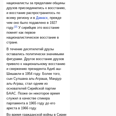
националисты за пределами общины
друзов присоединились к восстанию,
и восстание распространилось по
всему региону и в
Дамаск
, прежде
чем оно было подавлено в 1927
[2]
году.
У сирийцев это восстание
помнят как первое
националистическое восстание в
стране.
В течение десятилетий друзы
оставались политически значимыми
фигурами. Другое восстание друзов
привело к национальному восстанию
и свержению президента Адиб аш-
Шишакли в 1954 году. Более того,
сын Сулшана аль-Аграша, Мандур
аль-Аграш, стал одним из
основателей Сирийской партии
БААС. Позже он некоторое время
служил в качестве спикера
парламента в 1965 году до его
ареста в 1966 году.
Во время гражданской войны в Сирии