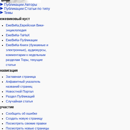
дополнения
история
Публикации:Авторы
Публикации:Статьи по типу
Темы
ежевиковый куст
ЕжеВиКа,Еврейская Вики-
энциклопедия
ЕжеВиКа-ТаНаХ
ЕжеВиКа-Публикации
ЕжеВиКа-Книги (бумажные и
электронные), аудиокурсы,
комментарии к недельным
разделам Торы, текущие
статьи
навигация
Заглавная страница
Алфавитный указатель
названий страниц
Новостной Портал
Раздел Публикаций
Случайная статья
участие
Сообщить об ошибке
Создать новую страницу
Посмотреть свежие правки
Посмотреть новые страницы