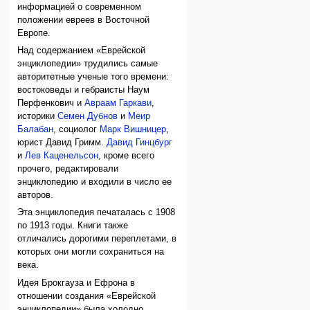
информацией о современном
положении евреев в Восточной
Европе.
Над содержанием «Еврейской
энциклопедии» трудились самые
авторитетные ученые того времени:
востоковеды и гебраисты Наум
Перфенкович и
Авраам Гаркави
,
историки
Семен Дубнов
и
Меир
Балабан
, социолог
Марк Вишницер
,
юрист Давид Гримм.
Давид Гинцбург
и
Лев Каценельсон
, кроме всего
прочего, редактировали
энциклопедию и входили в число ее
авторов.
Эта энциклопедия печаталась с 1908
по 1913 годы. Книги также
отличались дорогими переплетами, в
которых они могли сохраниться на
века.
Идея Брокгауза и Ефрона в
отношении создания «Еврейской
энциклопедии» была холодно