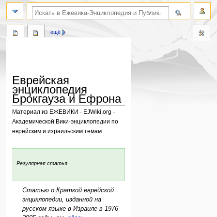
поиск по словам
ещё
Еврейская
энциклопедия
Брокгауза и Ефрона
Материал из ЕЖЕВИКИ - EJWiki.org -
Академической Вики-энциклопедии по
еврейским и израильским темам
Перейти
Перейти
к
к
:
Регулярная статья
навигации
поиску
Статью о Краткой еврейской
энциклопедии, изданной на
русском языке в Израиле в 1976—