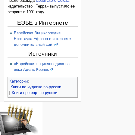
после распада
Советского Союза
издательство «Терра» выпустило ее
репринт в 1991 году.
ЕЭБЕ в Интернете
Еврейская Энциклопедия
Брокгауза-Ефрона в интернете -
дополнительный сайт
Источники
«Еврейская энциклопедия» на
века Адель Кернес
Категории
:
Книги по иудаике по-русски
Книги про евр. по-русски
Навигация
персональные инструменты
действия на странице
категории
Израиль:Страна и
войти
статья
государство
запрос
обсуждение
Иудаизм
учётной
читать
Народ
записи
просмотр
Проекты
кода
Проекты/Участники/