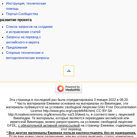
Инструкция, техническая
помощь
Портал Сообщества
развитие проекта
Список запросов на создание
и исправление статей
Запросы на перевод с
английского и иврита
Предложения
Спорные технические и
методологические вопросы
инструменты
Ссылки
сюда
Связанные
категории
правки
Израиль:Страна и
Служебные
государство
страницы
Иудаизм
Эта страница в последний раз была отредактирована 3 января 2022 в 08:20.
Народ
Версия
* Часть материалов Ежевики основана на материалах из Википедии, эти
Проекты
для
материалы публикуется на условиях свободной лицензии GNU Free Documentation
Проекты/Участники/
License http://www.gnu.org/copyleft/fdl.html, CC-BY-SA
печати
дополнения
http://creativecommons.org/licenses/by-sa/3.0/deed.ru, в соответствии с лицензией
Постоянная
Публикации:Авторы
Википедии. Те материалы, которые являются переводами английской или
ивритской Википедии, можно рапространять на условиях свободной лицензии
ссылка
Публикации:Статьи по типу
GFDL,
с обязательной активной гиперссылкой
на страницу Ежевики, содержащую
Темы
Сведения
этот перевод.
о странице
* Все другие материалы Ежевики нельзя распространять без ее разрешения.
ежевиковый куст
Если вам нужно такое разрешение, или вы хотите выяснить статус конкретных