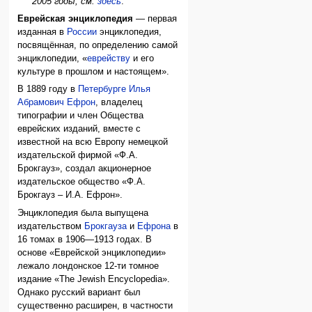
2005 годы, см.
здесь
.
Еврейская энциклопедия
— первая
изданная в
России
энциклопедия,
посвящённая, по определению самой
энциклопедии, «
еврейству
и его
культуре в прошлом и настоящем».
В 1889 году в
Петербурге
Илья
Абрамович Ефрон
, владелец
типографии и член Общества
еврейских изданий, вместе с
известной на всю Европу немецкой
издательской фирмой «Ф.А.
Брокгауз», создал акционерное
издательское общество «Ф.А.
Брокгауз – И.А. Ефрон».
Энциклопедия была выпущена
издательством
Брокгауза
и
Ефрона
в
16 томах в 1906—1913 годах. В
основе «Еврейской энциклопедии»
лежало лондонское 12-ти томное
издание «The Jewish Encyclopedia».
Однако русский вариант был
существенно расширен, в частности