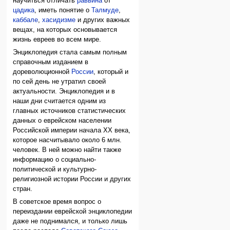
научиться отличать
раввина
от
цадика
, иметь понятие о
Талмуде
,
каббале
,
хасидизме
и других важных
вещах, на которых основывается
жизнь евреев во всем мире.
Энциклопедия стала самым полным
справочным изданием в
дореволюционной
России
, который и
по сей день не утратил своей
актуальности. Энциклопедия и в
наши дни считается одним из
главных источников статистических
данных о еврейском населении
Российской империи начала XX века,
которое насчитывало около 6 млн.
человек. В ней можно найти также
информацию о социально-
политической и культурно-
религиозной истории России и других
стран.
В советское время вопрос о
переиздании еврейской энциклопедии
даже не поднимался, и только лишь