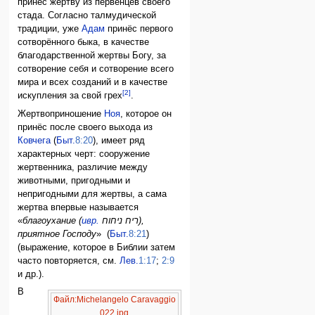
принёс жертву из первенцев своего
стада. Согласно талмудической
традиции, уже
Адам
принёс первого
сотворённого быка, в качестве
благодарственной жертвы Богу, за
сотворение себя и сотворение всего
мира и всех созданий и в качестве
[2]
искупления за свой грех
.
Жертвоприношение
Ноя
, которое он
принёс после своего выхода из
Ковчега
(
Быт.
8:20
), имеет ряд
характерных черт: сооружение
жертвенника, различие между
животными, пригодными и
непригодными для жертвы, а сама
жертва впервые называется
«
благоухание (
ивр.
ריח ניחוח
‎),
приятное Господу
» (
Быт.
8:21
)
(выражение, которое в Библии затем
часто повторяется, см.
Лев.
1:17
;
2:9
и др.).
В
Файл:Michelangelo Caravaggio
022.jpg