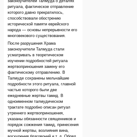
законоучителей Талмуда о деталях
ритуала, фактическое отправление
которого давно прекратилось,
способствовали обострению
исторической памяти еврейского
народа — основы непрерывности его
многовекового существования.
После разрушения Храма
законоучители Талмуда стали
усматривать в теоретическом
изучении подробностей ритуала
жертвоприношения замену его
фактическому отправлению. В
Талмуде сохранены мельчайшие
подробности этого ритуала, главной
частью которого были две
ежедневные жертвы тамид. В
одноименном талмудическом
трактате подробно описан ритуал
утреннего жертвоприношения,
указаны обязанности священников и
порядок сожжения тамид, принесения
мучной жертвы, возлияния вина,
воскурения благовоний и т. д. Обряд