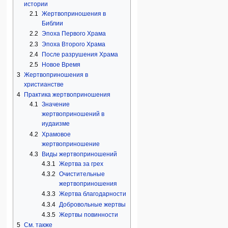
истории
2.1
Жертвоприношения в
Библии
2.2
Эпоха Первого Храма
2.3
Эпоха Второго Храма
2.4
После разрушения Храма
2.5
Новое Время
3
Жертвоприношения в
христианстве
4
Практика жертвоприношения
4.1
Значение
жертвоприношений в
иудаизме
4.2
Храмовое
жертвоприношение
4.3
Виды жертвоприношений
4.3.1
Жертва за грех
4.3.2
Очистительные
жертвоприношения
4.3.3
Жертва благодарности
4.3.4
Добровольные жертвы
4.3.5
Жертвы повинности
5
См. также