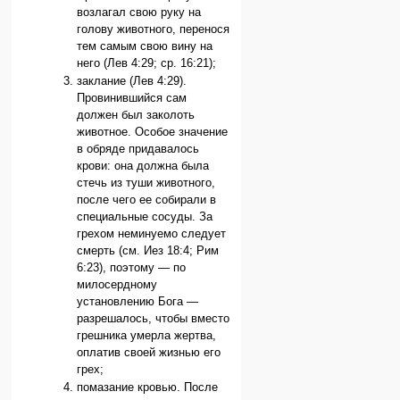
возлагал свою руку на
голову животного, перенося
тем самым свою вину на
него (Лев 4:29; ср. 16:21);
заклание (Лев 4:29).
Провинившийся сам
должен был заколоть
животное. Особое значение
в обряде придавалось
крови: она должна была
стечь из туши животного,
после чего ее собирали в
специальные сосуды. За
грехом неминуемо следует
смерть (см. Иез 18:4; Рим
6:23), поэтому — по
милосердному
установлению Бога —
разрешалось, чтобы вместо
грешника умерла жертва,
оплатив своей жизнью его
грех;
помазание кровью. После