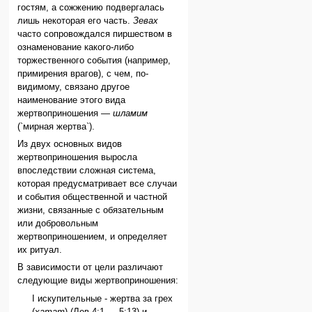
гостям, а сожжению подвергалась
лишь некоторая его часть.
Зевах
часто сопровождался пиршеством в
ознаменование какого-либо
торжественного события (например,
примирения врагов), с чем, по-
видимому, связано другое
наименование этого вида
жертвоприношения —
шламим
(`мирная жертва`).
Из двух основных видов
жертвоприношения выросла
впоследствии сложная система,
которая предусматривает все случаи
и события общественной и частной
жизни, связанные с обязательным
или добровольным
жертвоприношением, и определяет
их ритуал.
В зависимости от цели различают
следующие виды жертвоприношения:
I искупительные - жертва за грех
(
хатат
) (Лев 4:1 — 5:13) и