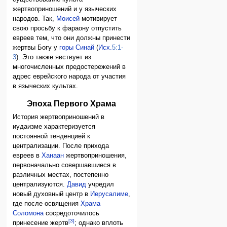
жертвоприношений и у языческих
народов. Так,
Моисей
мотивирует
свою просьбу к фараону отпустить
евреев тем, что они должны принести
жертвы Богу у
горы Синай
(
Исх.
5:1-
3
). Это также явствует из
многочисленных предостережений в
адрес еврейского народа от участия
в языческих культах.
Эпоха Первого Храма
История жертвоприношений в
иудаизме характеризуется
постоянной тенденцией к
централизации. После прихода
евреев в
Ханаан
жертвоприношения,
первоначально совершавшиеся в
различных местах, постепенно
централизуются.
Давид
учредил
новый духовный центр в
Иерусалиме
,
где после освящения
Храма
Соломона
сосредоточилось
[3]
принесение жертв
; однако вплоть