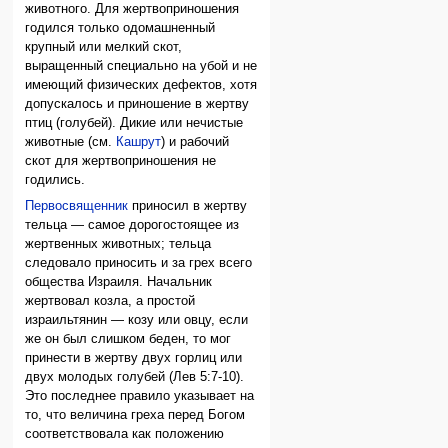
животного. Для жертвоприношения
годился только одомашненный
крупный или мелкий скот,
выращенный специально на убой и не
имеющий физических дефектов, хотя
допускалось и приношение в жертву
птиц (голубей). Дикие или нечистые
животные (см.
Кашрут
) и рабочий
скот для жертвоприношения не
годились.
Первосвященник
приносил в жертву
тельца — самое дорогостоящее из
жертвенных животных; тельца
следовало приносить и за грех всего
общества Израиля. Начальник
жертвовал козла, а простой
израильтянин — козу или овцу, если
же он был слишком беден, то мог
принести в жертву двух горлиц или
двух молодых голубей (Лев 5:7-10).
Это последнее правило указывает на
то, что величина греха перед Богом
соответствовала как положению