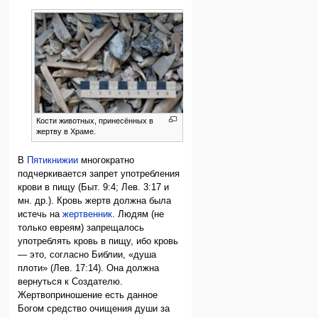
Кости животных, принесённых в
жертву в Храме.
В
Пятикнижии
многократно
подчеркивается запрет употребления
крови в пищу (Быт. 9:4; Лев. 3:17 и
мн. др.). Кровь жертв должна была
истечь на
жертвенник
. Людям (не
только евреям) запрещалось
употреблять кровь в пищу, ибо кровь
— это, согласно Библии, «душа
плоти» (Лев. 17:14). Она должна
вернуться к Создателю.
Жертвоприношение есть данное
Богом средство очищения души за