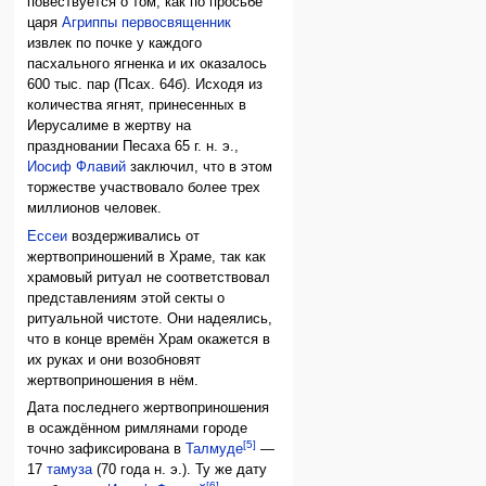
повествуется о том, как по просьбе
царя
Агриппы
первосвященник
извлек по почке у каждого
пасхального ягненка и их оказалось
600 тыс. пар (Псах. 64б). Исходя из
количества ягнят, принесенных в
Иерусалиме в жертву на
праздновании Песаха 65 г. н. э.,
Иосиф Флавий
заключил, что в этом
торжестве участвовало более трех
миллионов человек.
Ессеи
воздерживались от
жертвоприношений в Храме, так как
храмовый ритуал не соответствовал
представлениям этой секты о
ритуальной чистоте. Они надеялись,
что в конце времён Храм окажется в
их руках и они возобновят
жертвоприношения в нём.
Дата последнего жертвоприношения
в осаждённом римлянами городе
[5]
точно зафиксирована в
Талмуде
—
17
тамуза
(70 года н. э.). Ту же дату
[6]