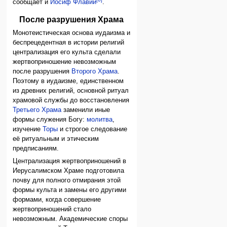
сообщает и
Иосиф Флавий
.
После разрушения Храма
Монотеистическая основа иудаизма и
беспрецедентная в истории религий
централизация его культа сделали
жертвоприношение невозможным
после разрушения
Второго Храма
.
Поэтому в иудаизме, единственном
из древних религий, основной ритуал
храмовой службы до восстановления
Третьего Храма
заменили иные
формы служения Богу:
молитва
,
изучение
Торы
и строгое следование
её ритуальным и этическим
предписаниям.
Централизация жертвоприношений в
Иерусалимском Храме подготовила
почву для полного отмирания этой
формы культа и замены его другими
формами, когда совершение
жертвоприношений стало
невозможным. Академические споры