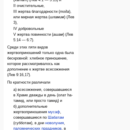
II очистительные,
III жертва благодарности (
тода
),
или мирная жертва (
шламим
) (Лев
3),
IV добровольные
V жертва повинности (
ашам
) (Лев
5:14 — 6:7).
Среди этих пяти видов
жертвоприношений только одна была
бескровной: хлебное приношение,
которое рассматривалось как
дополнение к жертве всесожжения
(Лев 9:16,17).
По кратности различали
а) всесожжения, совершавшиеся
в Храме дважды в день (олат hа-
тамид, или просто тамид) и
б) дополнительные
жертвоприношения
мусаф
,
совершавшиеся по
Шабатам
(субботам), в дни
новолуния
,
паломнических праздников
, в