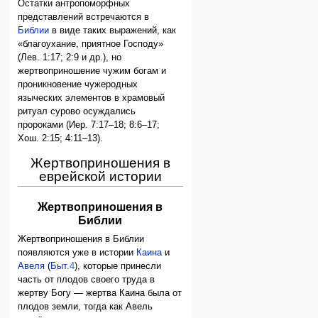
Остатки антропоморфных
представлений встречаются в
Библии
в виде таких выражений, как
«благоухание, приятное Господу»
(Лев. 1:17; 2:9 и др.), но
жертвоприношение чужим богам и
проникновение чужеродных
языческих элементов в храмовый
ритуал сурово осуждались
пророками (Иер. 7:17–18; 8:6–17;
Хош. 2:15; 4:11–13).
Жертвоприношения в
еврейской истории
Жертвоприношения в
Библии
Жертвоприношения в Библии
появляются уже в истории
Каина
и
Авеля
(
Быт.
4
), которые принесли
часть от плодов своего труда в
жертву Богу — жертва Каина была от
плодов земли, тогда как Авель