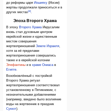
до реформы царя
Иошияху
(Иосии)
жертвы продолжали приноситься и в
[4]
других местах
.
Эпоха Второго Храма
В эпоху
Второго Храма
Иерусалим
вновь стал духовным центром
еврейской жизни и единственным
местом совершения
жертвоприношений
Земле Израиля
,
хотя за её пределами
жертвоприношения совершались
также и в еврейской колонии
Элефантины
и в
храме Ониаса
в
Египте
.
Возобновлённый с постройкой
Второго Храма ритуал
жертвоприношения соответствовал
установленному в Пятикнижии, с
незначительными добавлениями
(например, введено было возлияние
воды на жертвенник в праздник
Суккот
).