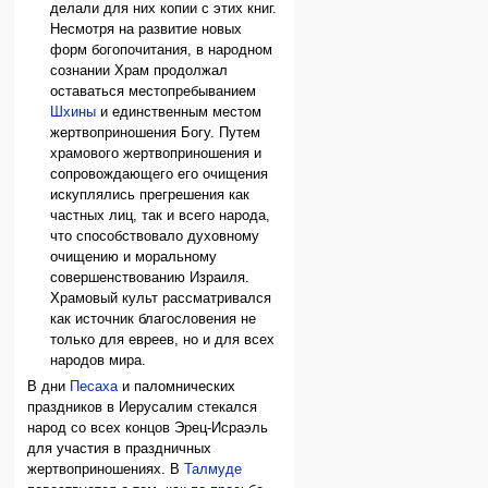
делали для них копии с этих книг.
Несмотря на развитие новых
форм богопочитания, в народном
сознании Храм продолжал
оставаться местопребыванием
Шхины
и единственным местом
жертвоприношения Богу. Путем
храмового жертвоприношения и
сопровождающего его очищения
искуплялись прегрешения как
частных лиц, так и всего народа,
что способствовало духовному
очищению и моральному
совершенствованию Израиля.
Храмовый культ рассматривался
как источник благословения не
только для евреев, но и для всех
народов мира.
В дни
Песаха
и паломнических
праздников в Иерусалим стекался
народ со всех концов Эрец-Исраэль
для участия в праздничных
жертвоприношениях. В
Талмуде