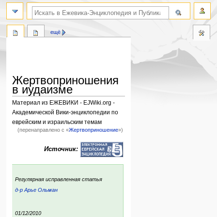
поиск по словам
ещё
Жертвоприношения
в иудаизме
Материал из ЕЖЕВИКИ - EJWiki.org -
Академической Вики-энциклопедии по
еврейским и израильским темам
(перенаправлено с «
Жертвоприношение
»)
Перейти
Перейти
Источник:
к
к
навигации
поиску
:
Регулярная исправленная статья
д-р Арье Ольман
ский
р:
ния:
01/12/2010