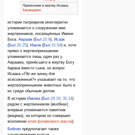
Принесение в жертву Исаака;
Караваджио
истории патриархов многократно
упоминается о сооружении ими
жертвенников, посвящённых Имени
Бога:
Авраам
(
Быт.
15:9
),
Исаак
(
Быт.
26:25
),
Иаков
(
Быт.
31:54
) и, хотя
прямо о жертвоприношении
упоминается лишь один раз у
Авраама, принёсшего в жертву Богу
барана вместо сына, но вопрос
Исаака «
Где же агнец для
всесожжения?
» указывает на то, что
жертвоприношение животных было в
их среде обычным делом.
В истории
Иакова
(
Быт.
28:18
;
35:14
)
рядом с жертвенником (
мизбеах
)
впервые упоминается памятник
(
мацева
), на котором он совершил
возлияние
елея
(
оливкового масла
).
Библия
предполагает также
существование культа