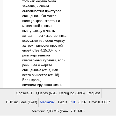
того как жертва была
заклана, к своим
обязанностям приступал
священник. Он макал
палец в кровь жертвы и
мазал этой кровью
выступающую часть
алтаря — роги жертвенника
всесожжения, если жертву
за грех приносил простой
еврей (Лев 4:25,30), или
роги жертвенника
благовонных курений, если
речь шла о жертве
священника (ст. 7) или
всего общества (ст. 18).
Если кровь,
символизирующая жизнь
(Лев 17:11), наносилась на
Console (1)
Queries (651)
Debug log (2095)
Request
роги жертвенника, это
служило доказательством
PHP includes (1243)
MediaWiki
: 1.42.3
PHP
: 8.3.6
Time: 0.30557
того, что жизнь принесена в
жертву и, следовательно,
Memory: 7,03 МБ (Peak: 7,15 МБ)
вина оплачена;