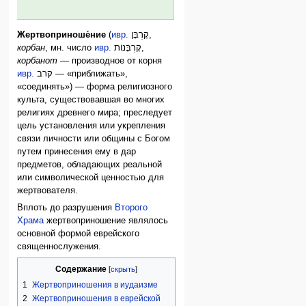
Жертвоприноше́ние
(
ивр.
קָרְבָּן
‎,
корбан
, мн. число
ивр.
קָרְבָּנוֹת
‎,
корбанот
— производное от корня
ивр.
קרב
‎ — «приближать»,
«соединять») — форма религиозного
культа, существовавшая во многих
религиях древнего мира; преследует
цель установления или укрепления
связи личности или общины с Богом
путем принесения ему в дар
предметов, обладающих реальной
или символической ценностью для
жертвователя.
Вплоть до разрушения
Второго
Храма
жертвоприношение являлось
основной формой еврейского
священнослужения.
Содержание
1
Жертвоприношения в иудаизме
2
Жертвоприношения в еврейской