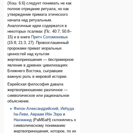
(Хош. 6:6) следует понимать не как
полное отрицание ритуала, но как
утверждение примата этического
начала над ритуальным.
Аналогичные идеи содержатся в
некоторых псалмах (Пс. 40:7; 50:8–
15) и в книге
Притч Соломоновых
(15:8; 21:3, 27). Провозглашенный
пророками примат моральных
ценностей над культом
жертвоприношения — беспримерное
явление в древних цивилизациях
Ближнего Востока, сыгравшее
важную роль в мировой истории.
Еврейская философия давала
жертвоприношению различное —
символическое или рациональное
объяснение.
Филон Александрийский
,
Иеhуда
hа-Леви
,
Авраам Ибн Эзра
и
Нахманид
(РаМБаН) склонялись к
символическому пониманию
жертвоприношения, которое, по их