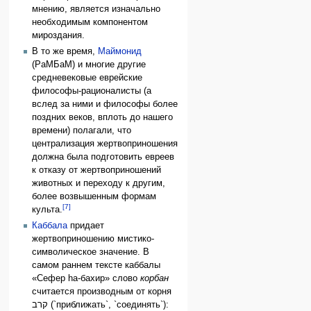
мнению, является изначально
необходимым компонентом
мироздания.
В то же время,
Маймонид
(РаМБаМ) и многие другие
средневековые еврейские
философы-рационалисты (а
вслед за ними и философы более
поздних веков, вплоть до нашего
времени) полагали, что
централизация жертвоприношения
должна была подготовить евреев
к отказу от жертвоприношений
животных и переходу к другим,
более возвышенным формам
[7]
культа.
Каббала
придает
жертвоприношению мистико-
символическое значение. В
самом раннем тексте каббалы
«Сефер hа-бахир» слово
корбан
считается производным от корня
קרב (`приближать`, `соединять`):