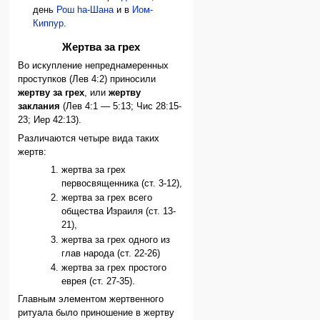
день
Рош hа-Шана
и в
Иом-
Киппур
.
Жертва за грех
Во искупление непреднамеренных
проступков (Лев 4:2) приносили
жертву за грех
, или
жертву
заклания
(Лев 4:1 — 5:13; Чис 28:15-
23; Иер 42:13).
Различаются четыре вида таких
жертв:
жертва за грех
первосвященника (ст. 3-12),
жертва за грех всего
общества Израиля (ст. 13-
21),
жертва за грех одного из
глав народа (ст. 22-26)
жертва за грех простого
еврея (ст. 27-35).
Главным элементом жертвенного
ритуала было приношение в жертву