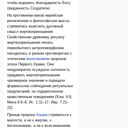
чтобы выразить благодарность Богу,
преданность Создателю.
На протяжении веков еврейская
религиозная и философская мысль
стремилась выяснить духовный
смысл жертвоприношения.
Свойственная древнему ритуалу
жертвоприношения печать
первобытного антропоморфизма
находилась в резком противоречии с
этическим
монотеизмом
пророков
эпохи Первого Храма. Они
неоднократно осуждали склонность
придавать жертвоприношению
чрезмерное значение и порицали
формальное соблюдение ритуальных
предписаний, не подкрепленное
нравственным поведением (Хош. 6:6;
Миха 6:6–8; Ис. 1:11–17; Иер. 7:21–
22).
Призыв пророка
Хошеа
стремиться к
милости, а не к жертве, к
богопознанию, а не к всесожжениям