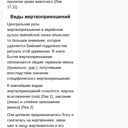
пролитие крови животного (Лев.
17:11).
Виды жертвоприношений
Центральная роль
жертвоприношения в еврейском
культе библейской эпохи объясняет
то большое внимание, которое
уделяется Библией подробностям
ритуала этой церемонии. В книге
Бытия жертвоприношение
обозначается общим термином минха
(буквально `дар`), получившим
впоследствии значение
специфического жертвоприношения.
К важнейшим видам
жертвоприношений относятся: жертва
всесожжения (
ола
) (Лев 1), заклание
(
зевах
) и хлебное приношение
(
минха
) (Лев 2).
Ола
целиком предназначалась Богу и
сжигалась на жертвеннике, зевах
шел в пищу жертвователю и его