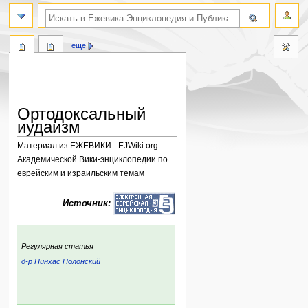
поиск по словам
ещё
Ортодоксальный
иудаизм
Материал из ЕЖЕВИКИ - EJWiki.org -
Академической Вики-энциклопедии по
еврейским и израильским темам
Перейти
Перейти
Источник:
к
к
навигации
поиску
:
Регулярная статья
д-р Пинхас Полонский
ский
р: