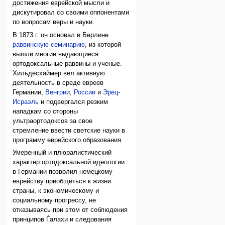
достижения еврейской мысли и
дискутировал со своими оппонентами
по вопросам веры и науки.
В 1873 г. он основал в Берлине
раввинскую семинарию
, из которой
вышли многие выдающиеся
ортодоксальные раввины и ученые.
Хильдесхаймер вел активную
деятельность в среде евреев
Германии,
Венгрии
,
России
и
Эрец-
Исраэль
и подвергался резким
нападкам со стороны
ультраортодоксов за свое
стремление ввести светские науки в
программу еврейского образования.
Умеренный и плюралистический
характер ортодоксальной идеологии
в Германии позволил немецкому
еврейству приобщиться к жизни
страны, к экономическому и
социальному прогрессу, не
отказываясь при этом от соблюдения
принципов Ѓалахи и следования