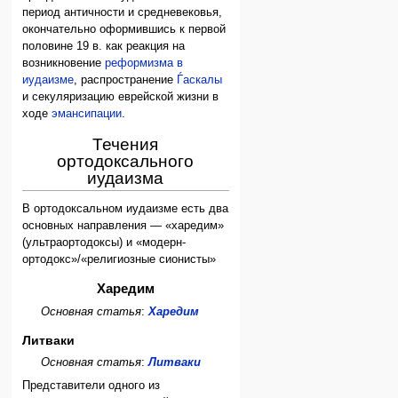
период античности и средневековья,
окончательно оформившись к первой
половине 19 в. как реакция на
возникновение
реформизма в
иудаизме
, распространение
Ѓаскалы
и секуляризацию еврейской жизни в
ходе
эмансипации
.
Течения
ортодоксального
иудаизма
В ортодоксальном иудаизме есть два
основных направления — «харедим»
(ультраортодоксы) и «модерн-
ортодокс»/«религиозные сионисты»
Харедим
Основная статья
:
Харедим
Литваки
Основная статья
:
Литваки
Представители одного из