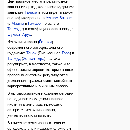
Центральное место в религиозной
концепции ортодоксального иудаизма
занимает
Ѓалаха
в том виде, в каком
она зафиксирована в
Устном Законе
(в
Мишне
и
Гемаре
, то есть в
Талмуде
) и кодифицирована в своде
Шулхан Арух
.
Источники права (
Ѓалахи
)
современного ортодоксального
иудаизма:
Танах
(Письменная
Тора
) и
Талмуд
(
Устная Тора
). Галаха
регулирует, в частности, также и те
сферы жизни евреев, которые в иных
правовых системах регулируются
уголовным, гражданским, семейным,
корпоративным и обычным правом.
В ортодоксальном иудаизме сегодня
нет единого и общепризнанного
института или лица, имеющего
авторитет источника права,
учительства или власти.
В качестве религиозного течения
ортодоксальный иудаизм сложился