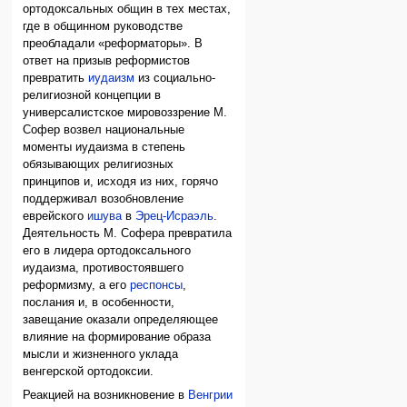
ортодоксальных общин в тех местах,
где в общинном руководстве
преобладали «реформаторы». В
ответ на призыв реформистов
превратить
иудаизм
из социально-
религиозной концепции в
универсалистское мировоззрение М.
Софер возвел национальные
моменты иудаизма в степень
обязывающих религиозных
принципов и, исходя из них, горячо
поддерживал возобновление
еврейского
ишува
в
Эрец-Исраэль
.
Деятельность М. Софера превратила
его в лидера ортодоксального
иудаизма, противостоявшего
реформизму, а его
респонсы
,
послания и, в особенности,
завещание оказали определяющее
влияние на формирование образа
мысли и жизненного уклада
венгерской ортодоксии.
Реакцией на возникновение в
Венгрии