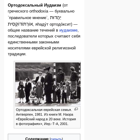
Ортодоксальный Иудаизм
(от
греческого orthodoxia — буквально
יַהֲדוּת
`правильное мнение`,
אוֹרְתּוֹדוֹקְסִית
, яhаду́т ортодо́ксит) —
общее название течений в
иудаизме
,
последователи которых считают себя
единственными законными
носителями еврейской религиозной
традиции.
Ортодоксальная еврейская семья.
Антверпен, 1981. Из книги М. Наора
«Еврейский народ в 20 веке. История
в фотографиях», Иер.-Т-А, 2001.
Содержание