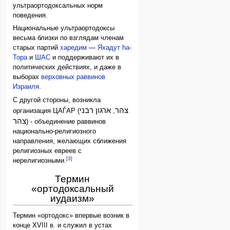
ультраортодоксальных норм
поведения.
Национальные ультраортодоксы
весьма близки по взглядам членам
старых партий
харедим
—
Яхадут hа-
Тора
и
ШАС
и поддерживают их в
политических действиях, и даже в
выборах
верховных раввинов
Израиля
.
С другой стороны, возникла
צהר
ארגון רבני
организация ЦАЃАР (
,
צהר
) - объединение раввинов
национально-религиозного
направления, желающих сближения
религиозных евреев с
[3]
нерелигиозными.
Термин
«ортодоксальный
иудаизм»
Термин «ортодокс» впервые возник в
конце XVIII в. и служил в устах