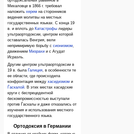
ортодоксальных раввинов в
Михаловце в 1866 г. требовал
наложить
херем
на сторонников
ведения молитвы на местных
государственных языках. С конца 19
в. и вплоть до
Катастрофы
лидеры
ультраортодоксии, центром которой
оставалась Венгрия, вели
непримиримую борьбу с
сионизмом
,
движением
Мизрахи
и с Агудат
Исраэль.
Другим центром ультраортодоксии в
19 в. была
Галиция
, в особенности те
ее области, где происходила
конфронтация между
хасидизмом
и
Ѓаскалой
. В этих местах хасидские
круги с беспрецедентной
бескомпромиссностью выступали
против Ѓаскалы и даже отказались от
изучения и использования местного
государственного языка.
Ортодоксия в Германии
В отличие от крайних форм, которые