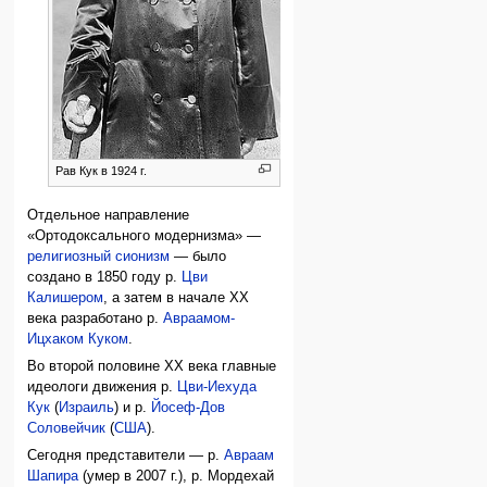
Рав Кук в 1924 г.
Отдельное направление
«Ортодоксального модернизма» —
религиозный сионизм
— было
создано в 1850 году р.
Цви
Калишером
, а затем в начале XX
века разработано р.
Авраамом-
Ицхаком Куком
.
Во второй половине XX века главные
идеологи движения р.
Цви-Иехуда
Кук
(
Израиль
) и р.
Йосеф-Дов
Соловейчик
(
США
).
Сегодня представители — р.
Авраам
Шапира
(умер в 2007 г.), р. Мордехай