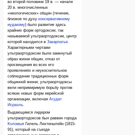
во второй половине 19 в. — начале
20 в. многочисленных
«неологических» общин (течение,
близкое по духу
консервативному
иудаизму
) было развитие здесь
крайних форм ортодоксии, так
называемой ультраортодоксии, центр
которой находился в
Закарпатье
.
Характерными чертами
ультраортодоксии были замкнутый
образ жизни общин, отказ от
просвещения во всех его
проявлениях и неукоснительное
соблюдение традиционных форм
общинной жизни; ультраортодоксы
вели непримиримую борьбу против
всяких новых форм еврейской
организации, включая
Агудат
Исраэль
.
Выдающимся лидером
ультраортодоксов был раввин города
Коломыя
Гилель Лихтенштейн (1815-
91), который на съезде