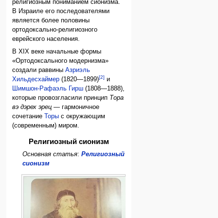
религиозным пониманием сионизма.
В Израиле его последователями
является более половины
ортодоксально-религиозного
еврейского населения.
В XIX веке начальные формы
«Ортодоксального модернизма»
создали раввины
Азриэль
[2]
Хильдесхаймер
(1820—1899)
и
Шимшон-Рафаэль Гирш
(1808—1888),
которые провозгласили принцип
Тора
вэ дэрех эрец
— гармоничное
сочетание
Торы
с окружающим
(современным) миром.
Религиозный сионизм
Основная статья
:
Религиозный
сионизм