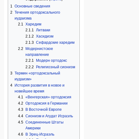
1
Основные сведения
2
Течения ортодоксального
иудаизма
2.1
Харедим
2.1.1
Литваки
2.1.2
Хасидизм
2.1.3
Сефардские харедим
2.2
Модернистское
направление
2.2.1
Модерн ортодокс
2.2.2
Религиозный сионизм
3
Термин «ортодоксальный
иудаизм»
4
История развития в новое и
новейшее время
4.1
«Венгерская» ортодоксия
4.2
Ортодоксия в Германии
4.3
В Восточной Европе
4.4
Сионизм и Агудат Исраэль
4.5
Соединенные Штаты
Америки
4.6
В Эрец-Исраэль