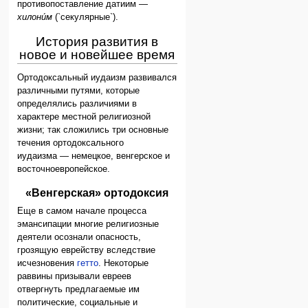
противопоставление датиим —
хилони́м
(`секулярные`).
История развития в
новое и новейшее время
Ортодоксальный иудаизм развивался
различными путями, которые
определялись различиями в
характере местной религиозной
жизни; так сложились три основные
течения ортодоксального
иудаизма — немецкое, венгерское и
восточноевропейское.
«Венгерская» ортодоксия
Еще в самом начале процесса
эмансипации многие религиозные
деятели осознали опасность,
грозящую еврейству вследствие
исчезновения
гетто
. Некоторые
раввины призывали евреев
отвергнуть предлагаемые им
политические, социальные и