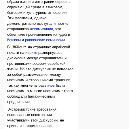
образа жизни и интеграции евреев в
окружающей среде в языковом,
бытовом и культурном отношении.
Эти маскилим, однако,
демонстративно выступали против
сторонников
ассимиляции
, что
облегчило проникновение их идей в
йешивы
и
раввинские семинарии
.
В 1860-х гг. на страницах еврейской
печати на
иврите
развернулась
дискуссия между сторонниками и
противниками реформ еврейской
жизни. Но эта дискуссия не повлекла
за собой размежевания между
маскилим и сторонниками традиции,
так как многие из
раввинов
были
маскилим, а многие маскилим строго
соблюдали hалахическими
предписания.
Экстремистские требования,
высказанные некоторыми
участниками этой дискуссии, не
привели к формированию