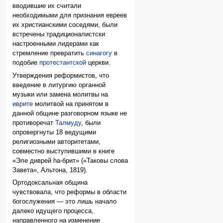
вводившие их считали
необходимыми для признания евреев
их христианскими соседями, были
встречены традиционалистски
настроенными лидерами как
стремление превратить
синагогу
в
подобие
протестантской
церкви.
Утверждения реформистов, что
введение в литургию органной
музыки или замена молитвы на
иврите
молитвой на принятом в
данной общине разговорном языке не
противоречат
Талмуду
, были
опровергнуты 18 ведущими
религиозными авторитетами,
совместно выступившими в книге
«Эле диврей hа-брит» («Таковы слова
Завета», Альтона, 1819).
Ортодоксальная община
чувствовала, что реформы в области
богослужения — это лишь начало
далеко идущего процесса,
направленного на изменение