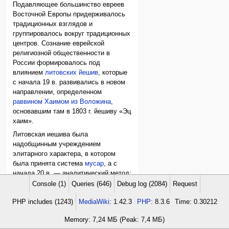
Подавляющее большинство евреев
Восточной Европы придерживалось
традиционных взглядов и
группировалось вокруг традиционных
центров. Сознание еврейской
религиозной общественности в
России формировалось под
влиянием
литовских йешив
, которые
с начала 19 в. развивались в новом
направлении, определенном
раввином Хаимом из Воложина
,
основавшим там в 1803 г. йешиву «Эц
хаим».
Литовская иешива была
надобщинным учреждением
элитарного характера, в котором
была принята система
мусар
, а с
начала 20 в. — аналитический метод;
ученые — главы йешив и
машгихим
в
Console (1)
Queries (646)
Debug log (2084)
Request
йешивот-мусар — сформировали
PHP includes (1243)
MediaWiki
: 1.42.3
PHP
: 8.3.6
Time: 0.30212
характер религиозной общины в
соответствии с традиционной
Memory: 7,24 МБ (Peak: 7,4 МБ)
иерархией ценностей в противовес