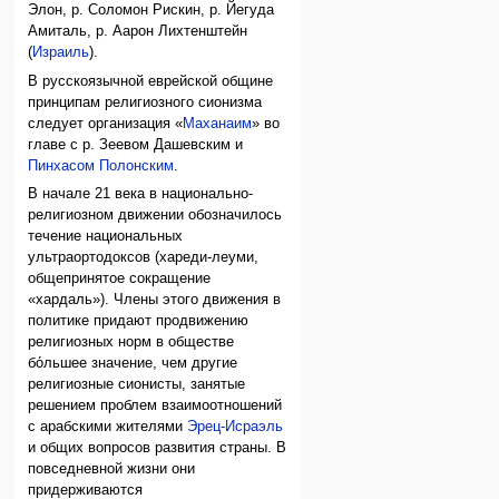
Элон, р. Соломон Рискин, р. Йегуда
Амиталь, р. Аарон Лихтенштейн
(
Израиль
).
В русскоязычной еврейской общине
принципам религиозного сионизма
следует организация «
Маханаим
» во
главе с р. Зеевом Дашевским и
Пинхасом Полонским
.
В начале 21 века в национально-
религиозном движении обозначилось
течение национальных
ультраортодоксов (хареди-леуми,
общепринятое сокращение
«хардаль»). Члены этого движения в
политике придают продвижению
религиозных норм в обществе
бо́льшее значение, чем другие
религиозные сионисты, занятые
решением проблем взаимоотношений
с арабскими жителями
Эрец-Исраэль
и общих вопросов развития страны. В
повседневной жизни они
придерживаются