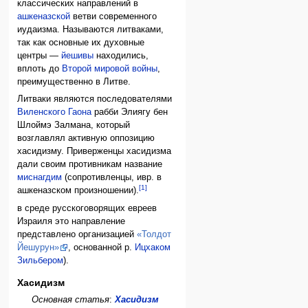
классических направлений в
ашкеназской
ветви современного
иудаизма. Называются литваками,
так как основные их духовные
центры —
йешивы
находились,
вплоть до
Второй мировой войны
,
преимущественно в Литве.
Литваки являются последователями
Виленского Гаона
рабби Элиягу бен
Шлоймэ Залманa, который
возглавлял активную оппозицию
хасидизму. Приверженцы хасидизма
дали своим противникам название
миснагдим
(сопротивленцы, ивр. в
[1]
ашкеназском произношении).
в среде русскоговорящих евреев
Израиля это направление
представлено организацией
«Толдот
Йешурун»
, основанной р.
Ицхаком
Зильбером
).
Хасидизм
Основная статья
:
Хасидизм