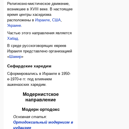
Религиозно-мистическое движение,
возникшее в XVIII веке. В настоящее
время центры хасидизма
расположены в
Израиле
,
США
,
Украине
.
Частью этого направления является
Хабад
.
В среде русскоговорящих евреев
Израиля представлено организацией
«
Шамир
»
Сефардские харедим
Сформировались в Израиле в 1950-
е-1970-е гг. под влиянием
ашкеназских харедим.
Модернистское
направление
Модерн ортодокс
Основная статья
:
Ортодоксальный модернизм в
иудаизме