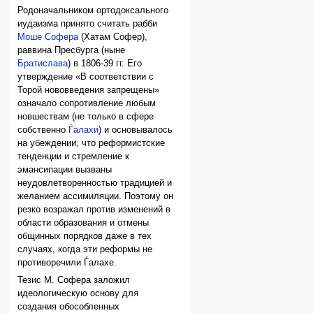
Родоначальником ортодоксального
иудаизма принято считать рабби
Моше Софера
(Хатам Софер),
раввина Пресбурга (ныне
Братислава
) в 1806-39 гг. Его
утверждение «В соответствии с
Торой нововведения запрещены»
означало сопротивление любым
новшествам (не только в сфере
собственно
Ѓалахи
) и основывалось
на убеждении, что реформистские
тенденции и стремление к
эмансипации вызваны
неудовлетворенностью традицией и
желанием ассимиляции. Поэтому он
резко возражал против изменений в
области образования и отмены
общинных порядков даже в тех
случаях, когда эти реформы не
противоречили Ѓалахе.
Тезис М. Софера заложил
идеологическую основу для
создания обособленных