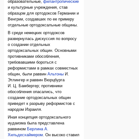
образовательные,
филантропические
и культурные учреждения, став
образцом для ортодоксов Германии и
Венгрии, создавших по ее примеру
отдельные ортодоксальные общины.
В среде немецких ортодоксов
развернулась дискуссия по вопросу
о создании отдельных
ортодоксальных общин. Основными
противниками обособления,
требовавшими бороться с
реформистами в рамках совместных
общин, были раввин
Альтоны
И.
Этлингер и раввин Вюрцбурга
И. Ц. Бамбергер; противники
обособления опасались, что
создание ортодоксальных общин
приведет к разрыву реформистов с
народом Израиля.
Иная концепция ортодоксального
иудаизма была представлена
раввином
Берлина
А.
Хильдесхаймером
. Он высоко ставил