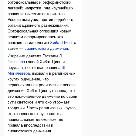
ортодоксальных и реформистских
лагерей; напротив, ряд крупнейших
раввинистических авторитетов
России выступил против подобного
организационного размежевания.
Ортодоксальная оппозиция новым
веяниям сформировалась как
реакция на идеологию
Хибат Цион
, а
затем —
сионистского движения
.
Избрание деятеля Ѓаскалы
Л.
Пинскера
главой Хибат Цион и
неудача, постигшая раввина
Ш.
Могилевера
, вызвали в религиозных
кругах ощущение, что
первоначальная религиозная основа
движения Хибат Цион утрачена, что
это национальное движение по своей
сути светское и что оно угрожает
традиции. Часть религиозных кругов,
отстраненных от руководства
национальным движением, не
приняла впоследствии и
сионистского движения.