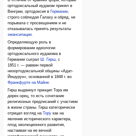
ортодоксальный иудаизм принял в
Венгрии, ортодоксия в
Германии
,
строго соблюдая Ѓалаху и обряд, не
порывала с просвещением и не
отказывалась принять результаты
эмансипации
.
Определяющую роль в
формировании идеологии
ортодоксального иудаизма в
Германии сыграл
Ш. Гирш
, с
1851 г. — раввин первой
неоортодоксальной общины «Адат-
Йешурун», основанной в 1848 г. во
Франкфурте на Майне
.
Гирш выдвинул принцип Тора им
дерех-эрец, то есть сочетание
религиозных предписаний с участием
в жизни страны. Гирш категорически
отрицал взгляд на
Тору
как на
явление исторического характера,
плод эволюционного развития,
настаивая на ее вечной