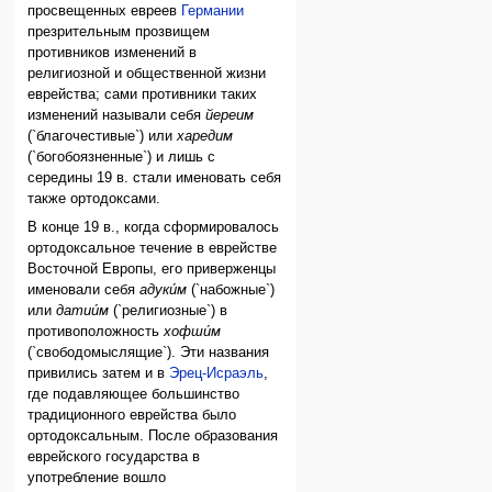
просвещенных евреев
Германии
презрительным прозвищем
противников изменений в
религиозной и общественной жизни
еврейства; сами противники таких
изменений называли себя
йереим
(`благочестивые`) или
харедим
(`богобоязненные`) и лишь с
середины 19 в. стали именовать себя
также ортодоксами.
В конце 19 в., когда сформировалось
ортодоксальное течение в еврействе
Восточной Европы, его приверженцы
именовали себя
адуки́м
(`набожные`)
или
датии́м
(`религиозные`) в
противоположность
хофши́м
(`свободомыслящие`). Эти названия
привились затем и в
Эрец-Исраэль
,
где подавляющее большинство
традиционного еврейства было
ортодоксальным. После образования
еврейского государства в
употребление вошло