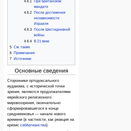
4.6.1
При британском
мандате
4.6.2
После достижения
независимости
Израиля
4.6.3
После Шестидневной
войны
4.6.4
В 21 веке
5
См. также
6
Примечания
7
Источники
Основные сведения
Сторонники ортодоксального
иудаизма, с исторической точки
зрения, являются продолжателями
еврейского религиозного
мировоззрения, окончательно
сформировавшегося в конце
средневековья — начале нового
времени (в частности, как реакция на
кризис
саббатианства
).