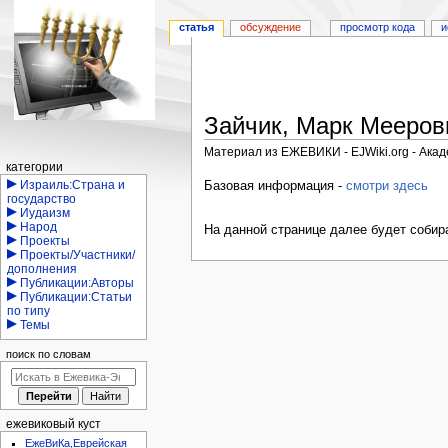
статья
обсуждение
просмотр кода
и
Зайчик, Марк Мееров
Материал из ЕЖЕВИКИ - EJWiki.org - Ака
Навигация
категории
Перейти
Перейти
Израиль:Страна и
Базовая информация -
смотри здесь
государство
к
к
Иудаизм
навигации
поиску
Народ
На данной странице далее будет собир
Проекты
Проекты/Участники/
дополнения
Публикации:Авторы
Публикации:Статьи
по типу
Темы
поиск по словам
ежевиковый куст
ЕжеВиКа,Еврейская