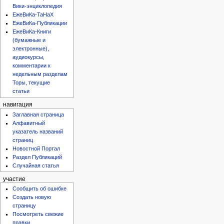
Вики-энциклопедия
ЕжеВиКа-ТаНаХ
ЕжеВиКа-Публикации
ЕжеВиКа-Книги
(бумажные и
электронные),
аудиокурсы,
комментарии к
недельным разделам
Торы, текущие
статьи
навигация
Заглавная страница
Алфавитный
указатель названий
страниц
Новостной Портал
Раздел Публикаций
Случайная статья
участие
Сообщить об ошибке
Создать новую
страницу
Посмотреть свежие
правки