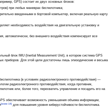
апример, GPS) состоит их двух основных блоков:
тров) при любых маневрах беспилотника;
арительно введенными в бортовой компьютер, включая реальную карту
еделяет необходимость воздействия на двигательную установку и
я, автоматически, без внешнего воздействия компенсирует все
льный блок IMU (Inertial Measurement Unit), в котором система GPS
ных приборов. Для этой цели достаточны лишь эпизодические и весьма
еспилотника (в условиях радиоэлектронного противодействия) —
огии радиоэлектронного противодействия, когда противник,
пилотник или, более того, перехватить управление и посадить его на
/GPS обеспечивает возможность уменьшения объема информации,
[комм 18]
и
для повышения уровня киберустойчивости беспилотника.