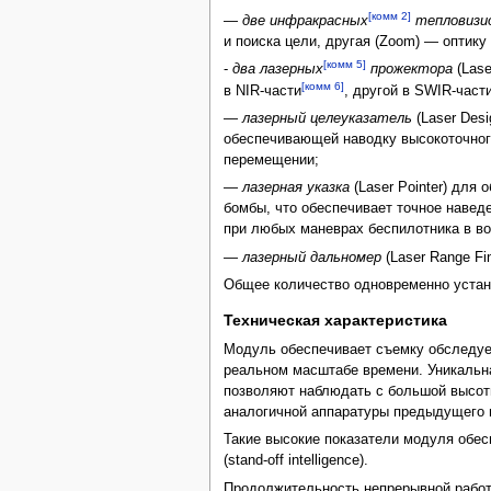
[комм 2]
—
две инфракрасных
тепловизи
и поиска цели, другая (Zoom) — оптику
[комм 5]
-
два лазерных
прожектора
(Lase
[комм 6]
в NIR-части
, другой в SWIR-част
—
лазерный целеуказатель
(Laser Des
обеспечивающей наводку высокоточного
перемещении;
—
лазерная указка
(Laser Pointer) для
бомбы, что обеспечивает точное навед
при любых маневрах беспилотника в во
—
лазерный дальномер
(Laser Range Fi
Общее количество одновременно устана
Техническая характеристика
Модуль обеспечивает съемку обследуем
реальном масштабе времени. Уникальна
позволяют наблюдать с большой высоты
аналогичной аппаратуры предыдущего 
Такие высокие показатели модуля обес
(stand-off intelligence).
Продолжительность непрерывной работ