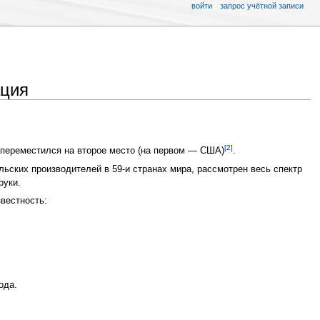
войти
запрос учётной записи
ация
[2]
а переместился на второе место (на первом — США)
.
льских производителей в 59-и странах мира, рассмотрен весь спектр
руки.
вестность:
ода.