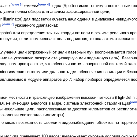
[комм 3]
[комм 4]
онных
камеры
: одна (Spotter) имеет оптику с постоянным 
 с узким полем обзора для анализа зафиксированной цели;
r Illuminator) для подсветки объекта наблюдения в диапазоне невидимог
[комм 7]
и
указанного диапазона);
ignator) для определения точных координат цели в режиме реального вр
 оружия; если «помеченная» цель подвижная, то она автоматически «с
 облучения цели (отраженный от цели лазерный луч воспринимается голо
ение на указанную лазером стационарную или подвижную цель). Лазерна
здушном пространстве, что обеспечивается совершенной системой элек
nder) измеряет высоту или дальность для обеспечения навигации и безо
вливаемых в модуле аппаратов до 7; набор приборов определяется пос
ой местности и трансляцию изображения высокой чёткости (High-Definit
[ком
я, не имеющая аналогов в мире, система электронной стабилизации
 небольшие цели, расположенные за десятки километров от беспилотни
поколения составляла километры).
печивают возможность съемки и видеонаблюдения объектов на территор
ы модуля превышает 100 часов; выдерживает суровые условия окружаю