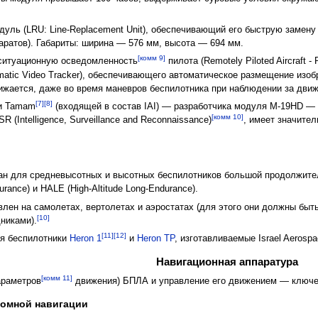
уль (LRU: Line-Replacement Unit), обеспечивающий его быструю замену
аратов). Габариты: ширина — 576 мм, высота — 694 мм.
[комм 9]
ситуационную осведомленность
пилота (Remotely Piloted Aircraft
matic Video Tracker), обеспечивающего автоматическое размещение изоб
нижается, даже во время маневров беспилотника при наблюдении за дв
[7]
[8]
и Tamam
(входящей в состав IAI) — разработчика модуля М-19HD — 
[комм 10]
 (Intelligence, Surveillance and Reconnaissance)
, имеет значите
н для средневысотных и высотных беспилотников большой продолжител
rance) и HALE (High-Altitude Long-Endurance).
влен на самолетах, вертолетах и аэростатах (для этого они должны б
[10]
никами).
[11]
[12]
ся беспилотники
Heron 1
и
Heron TP
, изготавливаемые Israel Aerospac
Навигационная аппаратура
[комм 11]
араметров
движения) БПЛА и управление его движением — ключе
номной навигации