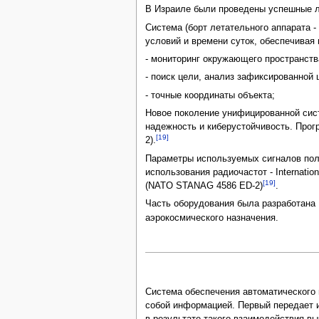
В Израиле были проведены успешные л
Система (борт летательного аппарата 
условий и времени суток, обеспечивая
- мониторинг окружающего пространств
- поиск цели, анализ зафиксированной 
- точные координаты объекта;
Новое поколение унифицированной сист
надежность и киберустойчивость. Про
[19]
2).
Параметры используемых сигналов пол
использования радиочастот - Internatio
[19]
(NATO STANAG 4586 ED-2)
.
Часть оборудования была разработана Is
аэрокосмического назначения.
Система обеспечения автоматического в
собой информацией. Первый передает и