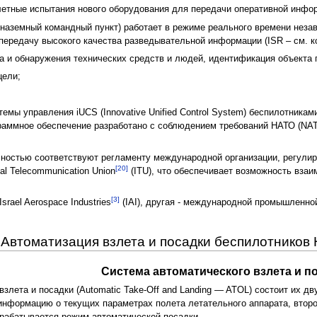
етные испытания нового оборудования для передачи оперативной инфо
- наземный командный пункт) работает в режиме реального времени неза
 передачу высокого качества разведывательной информации (ISR – см. к
а и обнаружения технических средств и людей, идентификация объекта 
цели;
емы управления iUCS (Innovative Unified Control System) беспилотника
граммное обеспечение разработано с соблюдением требований НАТО (N
ностью соответствуют регламенту международной организации, регул
[20]
nal Telecommunication Union
(ITU), что обеспечивает возможность вза
[3]
rael Aerospace Industries
(IAI), другая - международной промышленной
Автоматизация взлета и посадки беспилотников 
Система автоматического взлета и п
злета и посадки (Automatic Take-Off and Landing — ATOL) состоит их д
нформацию о текущих параметрах полета летательного аппарата, второ