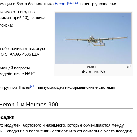
[11]
[12]
рмации с борта беспилотника
Heron 1
в центр управления.
висимо от погодных
омментарий 10), включая:
поиска;
ми обеспечивает высокую
ATO STANAG 4586 ED-
Heron 1
ирующей вопросы
(Источник: IAI)
имодействия с НАТО
[21]
 группой Thales
, выпускающей информационные системы
Heron 1 и Hermes 900
осадки
вух модулей: бортового и наземного, которые обмениваются между
й – сведения о положении беспилотника относительно места посадки;