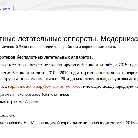
стория
тные летательные аппараты. Модерниз
демической Вики-энциклопедии по еврейским и израильским темам
ортеров беспилотных летательных аппаратов.
[1]
рвое место по количеству экспортируемых беспилотников
, с 2015 год
ьских беспилотников за 2010 – 2019 годы, отражена деятельность израи
т крупных с размахом крыльев 26 м до малоразмерных, запускаемых с 
лиза
израильских и зарубежных источников
, имеющих международную из
ителей - экспортеров беспилотников.
ных структур
Израиля
.
издания
.
дернизации БПЛА, проводимой израильскими производителями с 2015 г