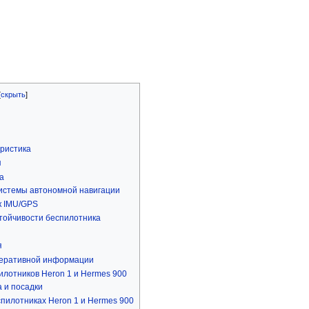
еристика
я
а
истемы автономной навигации
к IMU/GPS
ойчивости беспилотника
я
перативной информации
илотников Heron 1 и Hermes 900
 и посадки
пилотниках Heron 1 и Hermes 900