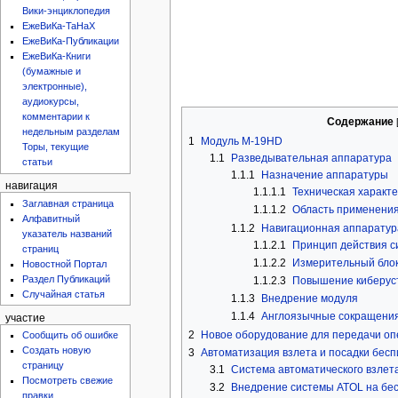
Вики-энциклопедия
ЕжеВиКа-ТаНаХ
ЕжеВиКа-Публикации
ЕжеВиКа-Книги
(бумажные и
электронные),
аудиокурсы,
комментарии к
Содержание
недельным разделам
1
Модуль М-19HD
Торы, текущие
1.1
Разведывательная аппаратура
статьи
1.1.1
Назначение аппаратуры
навигация
1.1.1.1
Техническая характ
Заглавная страница
1.1.1.2
Область применени
Алфавитный
1.1.2
Навигационная аппаратур
указатель названий
1.1.2.1
Принцип действия с
страниц
1.1.2.2
Измерительный бло
Новостной Портал
Раздел Публикаций
1.1.2.3
Повышение киберуст
Случайная статья
1.1.3
Внедрение модуля
1.1.4
Англоязычные сокращени
участие
2
Новое оборудование для передачи о
Сообщить об ошибке
Создать новую
3
Автоматизация взлета и посадки бесп
страницу
3.1
Система автоматического взлета
Посмотреть свежие
3.2
Внедрение системы ATOL на бес
правки