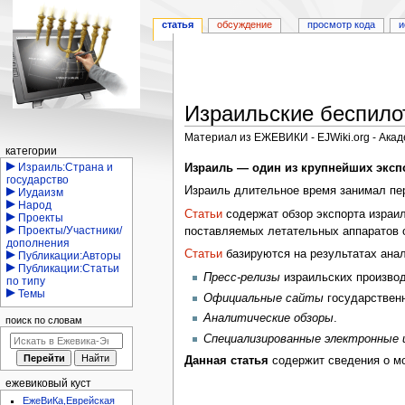
статья
обсуждение
просмотр кода
и
Израильские беспило
Материал из ЕЖЕВИКИ - EJWiki.org - Ака
Навигация
категории
Перейти
Перейти
Израиль:Страна и
Израиль — один из крупнейших эксп
государство
к
к
Израиль длительное время занимал пе
Иудаизм
навигации
поиску
Народ
Статьи
содержат обзор экспорта израил
Проекты
Проекты/Участники/
поставляемых летательных аппаратов о
дополнения
Статьи
базируются на результатах ана
Публикации:Авторы
Публикации:Статьи
Пресс-релизы
израильских производ
по типу
Темы
Официальные сайты
государствен
Аналитические обзоры
.
поиск по словам
Специализированные электронные 
Данная статья
содержит сведения о мо
ежевиковый куст
ЕжеВиКа,Еврейская