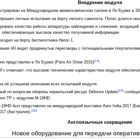
Внедрение модуля
рирован на Международном авиакосмическом салоне в Ле Бурже в 2013 
прошел летные испытания на борту легкого самолета. Полет длился око
ировано качество работы аппаратуры наблюдения и слежения, входящей 
и, обеспечивающих высокое качество получаемой информации.
ходил на борту беспилотника Heron 1.
ания IAI ведет продвинутые переговоры с потенциальными покупателями 
[14]
о представлен в Ле Бурже (Paris Air Show 2015)
.
“» отмечает, что высокие технические характеристики модуля обеспеча
ла об успешном окончании всех испытаний модуля.
[15]
ный по вопросам обороны израильский ресурс Defense Update
сообщил
eron TP с модулем M-19HD.
-19HD был представлен на международной выставке Aero India 2017 (Бан
[18]
17 (Австралия).
Англоязычные сокращения
Новое оборудование для передачи операти