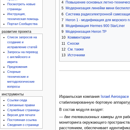
4
Повышение основных летно-техническ
Посмотреть новые
5
Модернизация линейки мини беспилотн
страницы
6
Система радиоэлектронной самозащит
Инструкция,
техническая помощь
7
Heron 1 - модификация для морского 
Портал Сообщества
8
Модификация Hermes 900 StarLiner
9
Модернизация Heron TP
развитие проекта
Список запросов на
10
Комментарии
создание и
11
Сноски
исправление статей
12
См. также
Запросы на перевод
13
Источники
с английского и
иврита
Предложения
Спорные
технические и
методологические
вопросы
инструменты
Израильская компания
Israel Aerospace 
Ссылки сюда
стабилизированную бортовую аппаратуру 
Связанные правки
В состав модуля входят:
Служебные страницы
Версия для печати
—
две телевизионных камеры
для рабо
Постоянная ссылка
мониторинга окружающего пространства
Сведения о странице
расстоянием, обеспечивает идентифик