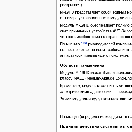
раскрывает).
M-19HD представляет собой единый мод
от набора установленных в модуле апп
Модуль M-19HD обеспечивает полную 
счет применения устройства AVT (Auto
четкость изображения на экране не по
[5]
[6]
По мнению
руководителей компани
полностью отвечая всем требованиям ISR
аппаратурой предыдущего поколения.
Область применения
Модуль M-19HD может быть использова
классу MALE (Medium-Altitude Long-Endu
Кроме того, модуль может быть устано
электрическими адаптерами — переход
Этими модулями будут комплектовать
Навигация (определение координат и п
Принцип действия системы авто