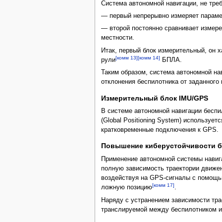
Система автономной навигации, не тре
— первый непрерывно измеряет парамет
— второй постоянно сравнивает измере
местности.
Итак, первый блок измерительный, он 
[комм 13]
[комм 14]
рули
БПЛА.
Таким образом, система автономной на
отклонения беспилотника от заданного 
Измерительный блок IMU/GPS
В системе автономной навигации беспи
(Global Positioning System) использу
кратковременные подключения к GPS.
Повышение киберустойчивости б
Применение автономной системы навиг
полную зависимость траектории движен
воздействуя на GPS-сигналы с помощь
[комм 17]
ложную позицию
.
Наряду с устранением зависимости тр
транслируемой между беспилотником и