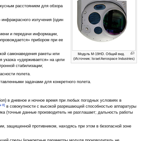
фокусным расстоянием для обзора
о инфракрасного излучения (один
емени и передачи информации,
опровождается» прибором при ее
вкой самонаведения ракеты или
Модуль M-19HD. Общий вид.
(Источник: Israel Aerospace Industries)
я указка «удерживается» на цели
тронной стабилизации;
пасности полета.
тавленными задачами для конкретного полета.
ion) в дневное и ночное время при любых погодных условиях в
м 8]
в совокупности с высокой разрешающей способностью аппаратуры
ка (точные данные производитель не разглашает; дальность работы
ии, защищенной противником, находясь при этом в безопасной зоне
щей среды (конкретные параметры модуля производитель не