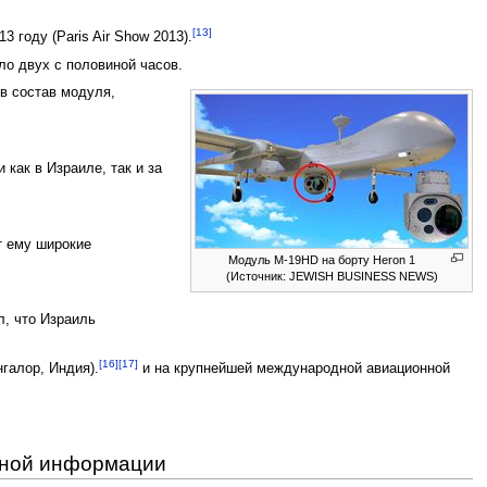
[13]
году (Paris Air Show 2013).
ло двух с половиной часов.
в состав модуля,
как в Израиле, так и за
т ему широкие
Модуль M-19HD на борту Heron 1
(Источник: JEWISH BUSINESS NEWS)
, что Израиль
[16]
[17]
галор, Индия).
и на крупнейшей международной авиационной
вной информации