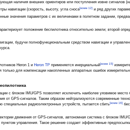
бующая наличия внешних ориентиров или поступления извне сигналов (н
[комм 12]
ры навигации (скорость, высоту, угла сноса
и ряд других параме
нные значения параметров с их величинами в полетном задании, предв
характеризует положение беспилотника относительно земли; второй опр
вигации, будучи полнофункциональным средством навигации и управлени
курса.
[комм 15]
лотников Heron 1 и
Heron TP
применяется инерциальный
измерите
ется только для компенсации накопленных аппаратных ошибок измеритель
еспилотника
ации с блоком IMU/GPS позволяет исключить наиболее уязвимое место б
ия от GPS-сигналов. Таким образом нейтрализуются современные технол
[комм 16]
ю специальных радиоэлектронных устройств, пытается сбить
бес
аектории движения от GPS-сигналов, автономная система с блоком IMU
 пунктом управления. Такое решение создает эффективные предпосылк