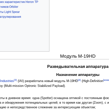
их характеристик Heron TP
иков Orbiler
ы Light Spear
патрулирования
Модуль М-19HD
Разведывательная аппаратура
Назначение аппаратуры
[3]
[4]
[ком
Industries
(IAI) разработала новый модуль M-19HD
(High-Definition
(Multi-mission Optronic Stabilized Payload).
ты в дневное время: одна (Spotter) оснащена оптикой с постоянным фо
 и обнаружения потенциальных целей, в то время как другая (Zoom), 
ацию и непосредственное слежение за интересующим объектом;