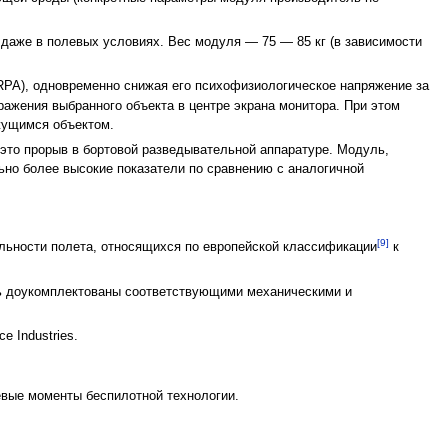
 даже в полевых условиях. Вес модуля — 75 — 85 кг (в зависимости
 - RPA), одновременно снижая его психофизиологическое напряжение за
ражения выбранного объекта в центре экрана монитора. При этом
ижущимся объектом.
это прорыв в бортовой разведывательной аппаратуре. Модуль,
льно более высокие показатели по сравнению с аналогичной
[9]
ьности полета, относящихся по европейской классификации
к
ыть доукомплектованы соответствующими механическими и
e Industries.
вые моменты беспилотной технологии.