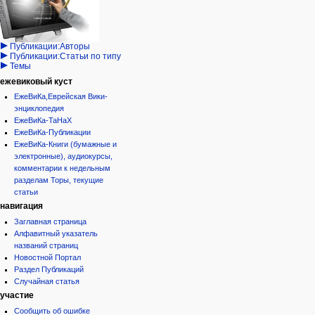
учётной
читать
Народ
записи
просмотр
Проекты
кода
Проекты/Участники/
дополнения
история
Публикации:Авторы
Публикации:Статьи по типу
Темы
ежевиковый куст
ЕжеВиКа,Еврейская Вики-
энциклопедия
ЕжеВиКа-ТаНаХ
ЕжеВиКа-Публикации
ЕжеВиКа-Книги (бумажные и
электронные), аудиокурсы,
комментарии к недельным
разделам Торы, текущие
статьи
навигация
Заглавная страница
Алфавитный указатель
названий страниц
Новостной Портал
Раздел Публикаций
Случайная статья
участие
Сообщить об ошибке