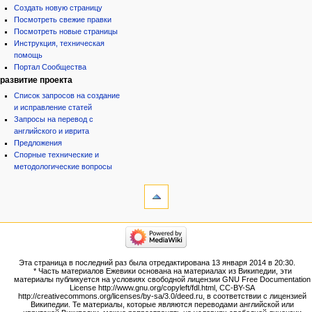
Создать новую страницу
Посмотреть свежие правки
Посмотреть новые страницы
Инструкция, техническая
помощь
Портал Сообщества
развитие проекта
Список запросов на создание
и исправление статей
Запросы на перевод с
английского и иврита
Предложения
Спорные технические и
методологические вопросы
инструменты
Ссылки
сюда
Связанные
категории
правки
Израиль:Страна и
Служебные
государство
страницы
Иудаизм
Эта страница в последний раз была отредактирована 13 января 2014 в 20:30.
Народ
Версия
* Часть материалов Ежевики основана на материалах из Википедии, эти
Проекты
для
материалы публикуется на условиях свободной лицензии GNU Free Documentation
Проекты/Участники/
License http://www.gnu.org/copyleft/fdl.html, CC-BY-SA
печати
дополнения
http://creativecommons.org/licenses/by-sa/3.0/deed.ru, в соответствии с лицензией
Постоянная
Публикации:Авторы
Википедии. Те материалы, которые являются переводами английской или