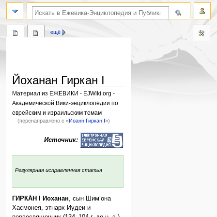
поиск по словам
ещё
Йоханан Гиркан I
Материал из ЕЖЕВИКИ - EJWiki.org -
Академической Вики-энциклопедии по
еврейским и израильским темам
(перенаправлено с «
Иоанн Гиркан I
»)
Перейти
Перейти
Источник:
к
к
навигации
поиску
:
Регулярная исправленная статья
ГИРКА́Н I Иоханан
, сын Шим‘она
Хасмонея, этнарх Иудеи и
первосвященник (134–104 г. до н. э.),