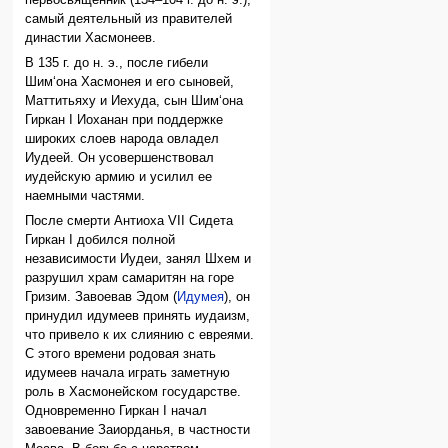
самый деятельный из правителей
династии Хасмонеев.
В 135 г. до н. э., после гибели
Шим‘она Хасмонея и его сыновей,
Маттитьяху и Иехуда, сын Шим‘она
Гиркан I Иоханан при поддержке
широких слоев народа овладел
Иудеей. Он усовершенствовал
иудейскую армию и усилил ее
наемными частями.
После смерти Антиоха VII Сидета
Гиркан I добился полной
независимости Иудеи, занял Шхем и
разрушил храм самаритян на горе
Гризим. Завоевав Эдом (
Идумея
), он
принудил идумеев принять иудаизм,
что привело к их слиянию с евреями.
С этого времени родовая знать
идумеев начала играть заметную
роль в Хасмонейском государстве.
Одновременно Гиркан I начал
завоевание Заиорданья, в частности