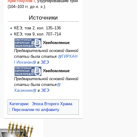
Аристобулом I
, узурпировавшим трон
(104–103 гг. до н. э.).
Источники
КЕЭ, том 2, кол. 135–136
КЕЭ, том 9, кол. 707–714
Уведомление
:
Предварительной основой данной
статьи была статья
ГИРКАН
I Иоханан
в
ЭЕЭ
Уведомление
:
Предварительной основой данной
статьи была статья
Хасмонеи
в
ЭЕЭ
Категории
:
Эпоха Второго Храма
Персоналии по алфавиту
Навигация
персональные инструменты
действия на странице
категории
Израиль:Страна и
войти
статья
государство
запрос
обсуждение
Иудаизм