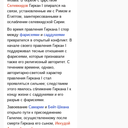
Моава. В борьбе с царством
Селевкидов
Гиркан I опирался на
связи, установленные им с Римом и
Египтом, заинтересованными в
ослаблении селевкидской Сирии.
Во время правления Гиркана I спор
между
фарисеями
и
саддукеями
превратился в открытый конфликт. В
начале своего правления Гиркан I
поддерживал тесные отношения с
фарисеями, которые признавали
также его религиозный авторитет. С
течением времени, однако,
авторитарно-светский характер
правления Гиркана I стал
проявляться сильнее; следствием
этого явилось сближение Гиркана I к
концу жизни с саддукеями и его
разрыв с фарисеями.
Завоевание
Самарии
и
Бейт-Шеана
открыло пути к присоединению
Галилеи, осуществленному после
смерти Гиркана его сыном,
Иехудой