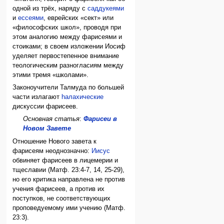
одной из трёх, наряду с
саддукеями
и
ессеями
, еврейских «сект» или
«философских школ», проводя при
этом аналогию между фарисеями и
стоиками; в своем изложении Иосиф
уделяет первостепенное внимание
теологическим разногласиям между
этими тремя «школами».
Законоучители Талмуда по большей
части излагают
hалахические
дискуссии фарисеев.
Основная статья
:
Фарисеи в
Новом Завете
Отношение Нового завета к
фарисеям неоднозначно:
Иисус
обвиняет фарисеев в лицемерии и
тщеславии (Матф. 23:4-7, 14, 25-29),
но его критика направлена не против
учения фарисеев, а против их
поступков, не соответствующих
проповедуемому ими учению (Матф.
23:3).