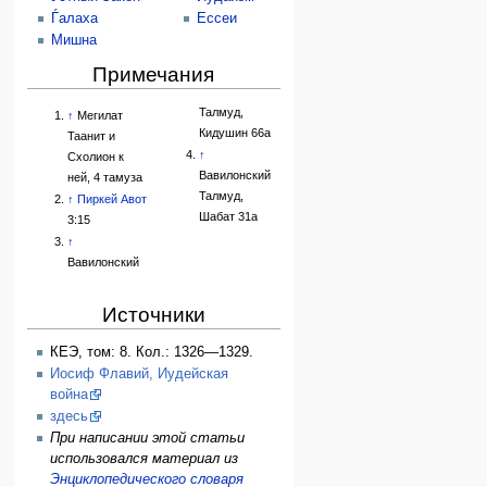
Ѓалаха
Ессеи
Мишна
Примечания
Талмуд,
↑
Мегилат
Кидушин 66а
Таанит и
↑
Схолион к
Вавилонский
ней, 4 тамуза
Талмуд,
↑
Пиркей Авот
Шабат 31а
3:15
↑
Вавилонский
Источники
КЕЭ, том: 8. Кол.: 1326—1329.
Иосиф Флавий, Иудейская
война
здесь
При написании этой статьи
использовался материал из
Энциклопедического словаря