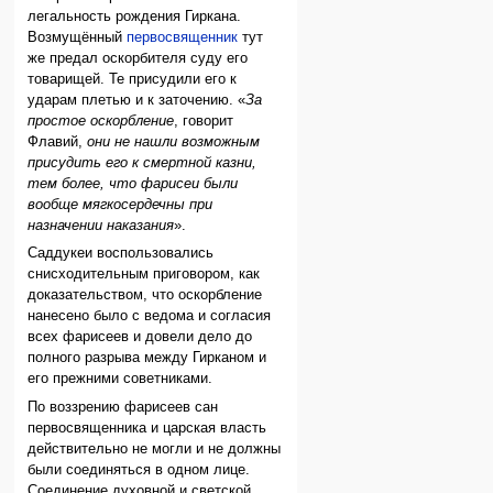
легальность рождения Гиркана.
Возмущённый
первосвященник
тут
же предал оскорбителя суду его
товарищей. Те присудили его к
ударам плетью и к заточению. «
За
простое оскорбление
, говорит
Флавий,
они не нашли возможным
присудить его к смертной казни,
тем более, что фарисеи были
вообще мягкосердечны при
назначении наказания
».
Саддукеи воспользовались
снисходительным приговором, как
доказательством, что оскорбление
нанесено было с ведома и согласия
всех фарисеев и довели дело до
полного разрыва между Гирканом и
его прежними советниками.
По воззрению фарисеев сан
первосвященника и царская власть
действительно не могли и не должны
были соединяться в одном лице.
Соединение духовной и светской