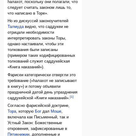
hалахот, поскольку они полагали, что
следует считать законом лишь то,
что написано в Торе».
Но из дискуссий законоучителей
Талмуда
видно, что саддукеи не
отрицали необходимости
интерпретировать законы Торы,
однако настаивали, чтобы эти
толкования были записаны
(примером таких кодифицированных
толкований служит саддукейская
«Книга наказаний»).
Фарисеи категорически отвергли это
требование («hалахот не записывают
в книгу») и потому объявили
праздничной датой день упразднения
[1]
саддукейской «Книги наказаний».
Согласно фарисейской доктрине,
Тора
, которую
Бог
дал
Моше
,
включала как Письменный, так и
Устный Закон: Божественные
откровения, зафиксированные в
Пятикнижии
, дополненные и