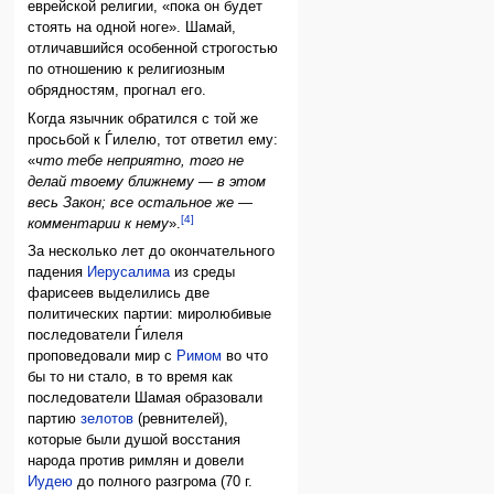
еврейской религии, «пока он будет
стоять на одной ноге». Шамай,
отличавшийся особенной строгостью
по отношению к религиозным
обрядностям, прогнал его.
Когда язычник обратился с той же
просьбой к Ѓилелю, тот ответил ему:
«
что тебе неприятно, того не
делай твоему ближнему — в этом
весь Закон; все остальное же —
[4]
комментарии к нему
».
За несколько лет до окончательного
падения
Иерусалима
из среды
фарисеев выделились две
политических партии: миролюбивые
последователи Ѓилеля
проповедовали мир с
Римом
во что
бы то ни стало, в то время как
последователи Шамая образовали
партию
зелотов
(ревнителей),
которые были душой восстания
народа против римлян и довели
Иудею
до полного разгрома (70 г.