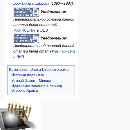
Брокгауза и Ефрона
(1890—1907).
Уведомление
:
Предварительной основой данной
статьи была статья
ФАРИСЕИ
в
ЭЕЭ
Уведомление
:
Предварительной основой данной
статьи была статья
Фарисеи
в
ЭЕЭ
Категории
:
Эпоха Второго Храма
История иудаизма
Устный Закон
Мишна
Иудейские течения в период
Второго Xрама
Навигация
персональные инструменты
действия на странице
категории
Израиль:Страна и
войти
статья
государство
запрос
обсуждение
Иудаизм
учётной
читать
Народ
записи
просмотр
Проекты
кода
Проекты/Участники/