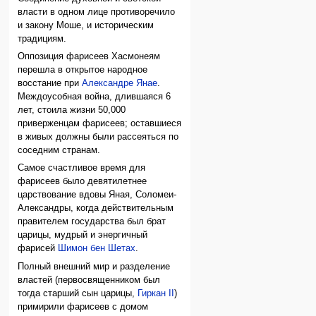
власти в одном лице противоречило
и закону Моше, и историческим
традициям.
Оппозиция фарисеев Хасмонеям
перешла в открытое народное
восстание при
Александре Янае
.
Междоусобная война, длившаяся 6
лет, стоила жизни 50,000
приверженцам фарисеев; оставшиеся
в живых должны были рассеяться по
соседним странам.
Самое счастливое время для
фарисеев было девятилетнее
царствование вдовы Яная, Соломеи-
Александры, когда действительным
правителем государства был брат
царицы, мудрый и энергичный
фарисей
Шимон бен Шетах
.
Полный внешний мир и разделение
властей (первосвященником был
тогда старший сын царицы,
Гиркан II
)
примирили фарисеев с домом