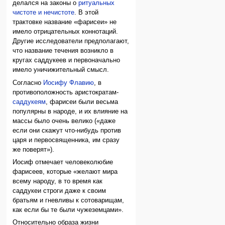
делался на законы о
ритуальных
чистоте и нечистоте
. В этой
трактовке название «фарисеи» не
имело отрицательных коннотаций.
Другие исследователи предполагают,
что название течения возникло в
кругах саддукеев и первоначально
имело уничижительный смысл.
Согласно
Иосифу Флавию
, в
противоположность аристократам-
саддукеям
, фарисеи были весьма
популярны в народе, и их влияние на
массы было очень велико («даже
если они скажут что-нибудь против
царя и первосвященника, им сразу
же поверят»).
Иосиф отмечает человеколюбие
фарисеев, которые «желают мира
всему народу, в то время как
саддукеи строги даже к своим
братьям и гневливы к сотоварищам,
как если бы те были чужеземцами».
Относительно образа жизни