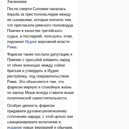
Хасмонеев.
После смерти Соломеи началась
борьба за престолонаследие между
её сыновьями, которые кончили тем,
что пригласили римского полководца
Помпея в качестве третейского
судьи, а последний, пользуясь этим,
подчинил
Иудею
верховной власти
Рима
.
Фарисеи также послали депутацию к
Помпею с просьбой избавить народ
от обоих воюющих между собою
братьев и утвердить в Иудее
республику, под покровительством
Рима. Это объясняется тем, что
фарисеи мирную и спокойную жизнь
по закону Моше всегда ставили выше
политической самостоятельности.
Особую ценность фарисеи
придавали духовно-религиозному
сплочению народа; с этой целью они
санкционировали включение в
иудаизм
новых верований и обычаев,