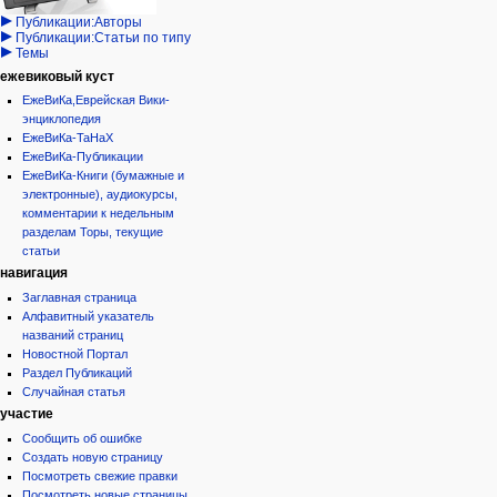
дополнения
история
Публикации:Авторы
Публикации:Статьи по типу
Темы
ежевиковый куст
ЕжеВиКа,Еврейская Вики-
энциклопедия
ЕжеВиКа-ТаНаХ
ЕжеВиКа-Публикации
ЕжеВиКа-Книги (бумажные и
электронные), аудиокурсы,
комментарии к недельным
разделам Торы, текущие
статьи
навигация
Заглавная страница
Алфавитный указатель
названий страниц
Новостной Портал
Раздел Публикаций
Случайная статья
участие
Сообщить об ошибке
Создать новую страницу
Посмотреть свежие правки
Посмотреть новые страницы