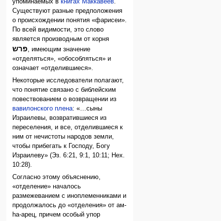
упоминаемых в
книгах Маккавеев
.
Существуют разные предположения
о происхождении понятия «фарисеи».
По всей видимости, это слово
является производным от корня
פרש
, имеющим значение
«отделяться», «обособляться» и
означает «отделившиеся».
Некоторые исследователи полагают,
что понятие связано с библейским
повествованием о возвращении из
вавилонского плена
: «…сыны
Израилевы, возвратившиеся из
переселения, и все, отделившиеся к
ним от нечистоты народов земли,
чтобы прибегать к Господу, Богу
Израилеву» (Эз. 6:21, 9:1, 10:11; Нех.
10:28).
Согласно этому объяснению,
«отделение» началось
размежеванием с иноплеменниками и
продолжалось до «отделения» от ам-
hа-арец, причем особый упор