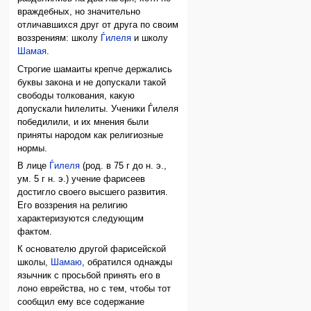
враждебных, но значительно
отличавшихся друг от друга по своим
воззрениям: школу
Ѓилеля
и школу
Шамая
.
Строгие шамаиты крепче держались
буквы закона и не допускали такой
свободы толкования, какую
допускали hилелиты. Ученики Ѓилеля
победилили, и их мнения были
приняты народом как религиозные
нормы.
В лице
Ѓилеля
(род. в 75 г до н. э.,
ум. 5 г н. э.) учение фарисеев
достигло своего высшего развития.
Его воззрения на религию
характеризуются следующим
фактом.
К основателю другой фарисейской
школы,
Шамаю
, обратился однажды
язычник с просьбой принять его в
лоно еврейства, но с тем, чтобы тот
сообщил ему все содержание