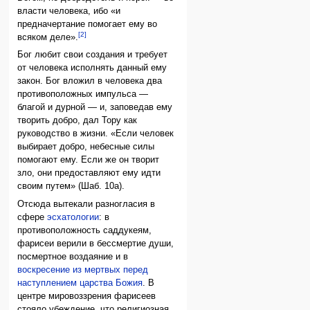
власти человека, ибо «и
предначертание помогает ему во
[2]
всяком деле».
Бог любит свои создания и требует
от человека исполнять данный ему
закон. Бог вложил в человека два
противоположных импульса —
благой и дурной — и, заповедав ему
творить добро, дал Тору как
руководство в жизни. «Если человек
выбирает добро, небесные силы
помогают ему. Если же он творит
зло, они предоставляют ему идти
своим путем» (Шаб. 10а).
Отсюда вытекали разногласия в
сфере
эсхатологии
: в
противоположность саддукеям,
фарисеи верили в бессмертие души,
посмертное воздаяние и в
воскресение из мертвых перед
наступлением царства Божия
. В
центре мировоззрения фарисеев
стояло убеждение, что религиозная