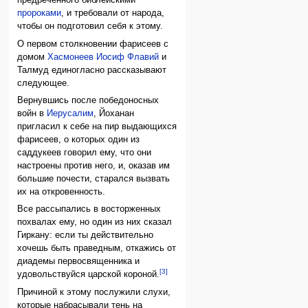
предреченного библейскими
пророками
, и требовали от народа,
чтобы он подготовил себя к этому.
О первом столкновении фарисеев с
домом
Хасмонеев
Иосиф Флавий
и
Талмуд единогласно рассказывают
следующее.
Вернувшись после победоносных
войн в
Иерусалим
, Йоханан
пригласил к себе на пир выдающихся
фарисеев, о которых один из
саддукеев говорил ему, что они
настроены против него, и, оказав им
большие почести, старался вызвать
их на откровенность.
Все рассыпались в восторженных
похвалах ему, но один из них сказал
Гиркану: если ты действительно
хочешь быть праведным, откажись от
диадемы первосвященника и
[3]
удовольствуйся царской короной.
Причиной к этому послужили слухи,
которые набрасывали тень на