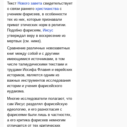
Текст
Нового завета
свидетельствует
о связи раннего
христианства
с
учением фарисеев, в особенности
тех из них, которые признавали
примат этических норм в религии.
Подобно фарисеям,
Иисус
утверждал веру в воскресение из
мертвых (см. ниже).
Сравнение различных новозаветных
книг между собой и с другими
имеющимися источниками, в том
числе талмудическими текстами и
трудами Иосифа Флавия и еврейских
историков, является одним из
важных инструментов исследования
истории и учения фарисейского
иудаизма.
Многие исследователи полагают, что
сам Иисус разделял фарисейскую
идеологию, и его разногласия с
фарисеями были лишь в частностях,
а его критика фарисеев немногим
отличается от тех критических