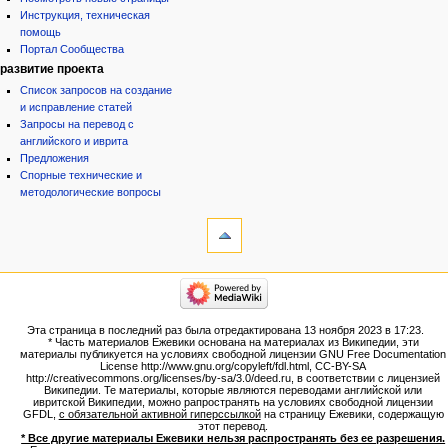
Инструкция, техническая
помощь
Портал Сообщества
развитие проекта
Список запросов на создание
и исправление статей
Запросы на перевод с
английского и иврита
Предложения
Спорные технические и
методологические вопросы
инструменты
Ссылки
сюда
Связанные
категории
правки
Израиль:Страна и
Служебные
государство
страницы
Иудаизм
Эта страница в последний раз была отредактирована 13 ноября 2023 в 17:23.
Народ
Версия
* Часть материалов Ежевики основана на материалах из Википедии, эти
Проекты
для
материалы публикуется на условиях свободной лицензии GNU Free Documentation
Проекты/Участники/
License http://www.gnu.org/copyleft/fdl.html, CC-BY-SA
печати
дополнения
http://creativecommons.org/licenses/by-sa/3.0/deed.ru, в соответствии с лицензией
Постоянная
Публикации:Авторы
Википедии. Те материалы, которые являются переводами английской или
ивритской Википедии, можно рапространять на условиях свободной лицензии
ссылка
Публикации:Статьи по типу
GFDL,
с обязательной активной гиперссылкой
на страницу Ежевики, содержащую
Темы
Сведения
этот перевод.
о странице
* Все другие материалы Ежевики нельзя распространять без ее разрешения.
ежевиковый куст