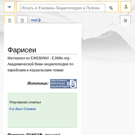
поиск по словам
ещё
Фарисеи
Материал из ЕЖЕВИКИ - EJWiki.org -
Академической Вики-энциклопедии по
еврейским и израильским темам
Перейти
Перейти
Источник:
к
к
навигации
поиску
:
Регулярная статья
д-р Арье Ольман
ский
р:
פְּרוּשִׁים
Фарисеи
(
, прушим),