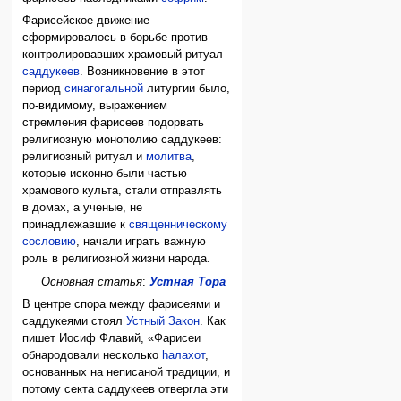
Фарисейское движение
сформировалось в борьбе против
контролировавших храмовый ритуал
саддукеев
. Возникновение в этот
период
синагогальной
литургии было,
по-видимому, выражением
стремления фарисеев подорвать
религиозную монополию саддукеев:
религиозный ритуал и
молитва
,
которые исконно были частью
храмового культа, стали отправлять
в домах, а ученые, не
принадлежавшие к
священническому
сословию
, начали играть важную
роль в религиозной жизни народа.
Основная статья
:
Устная Тора
В центре спора между фарисеями и
саддукеями стоял
Устный Закон
. Как
пишет Иосиф Флавий, «Фарисеи
обнародовали несколько
hалахот
,
основанных на неписаной традиции, и
потому секта саддукеев отвергла эти