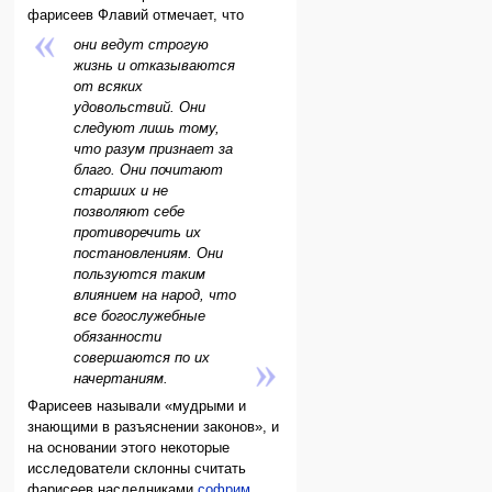
фарисеев Флавий отмечает, что
они ведут строгую
жизнь и отказываются
от всяких
удовольствий. Они
следуют лишь тому,
что разум признает за
благо. Они почитают
старших и не
позволяют себе
противоречить их
постановлениям. Они
пользуются таким
влиянием на народ, что
все богослужебные
обязанности
совершаются по их
начертаниям
.
Фарисеев называли «мудрыми и
знающими в разъяснении законов», и
на основании этого некоторые
исследователи склонны считать
фарисеев наследниками
софрим
.