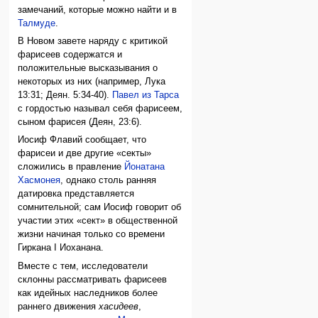
замечаний, которые можно найти и в
Талмуде
.
В Новом завете наряду с критикой
фарисеев содержатся и
положительные высказывания о
некоторых из них (например, Лука
13:31; Деян. 5:34-40).
Павел из Тарса
с гордостью называл себя фарисеем,
сыном фарисея (Деян, 23:6).
Иосиф Флавий сообщает, что
фарисеи и две другие «секты»
сложились в правление
Йонатана
Хасмонея
, однако столь ранняя
датировка представляется
сомнительной; сам Иосиф говорит об
участии этих «сект» в общественной
жизни начиная только со времени
Гиркана I Иоханана.
Вместе с тем, исследователи
склонны рассматривать фарисеев
как идейных наследников более
раннего движения
хасидеев
,