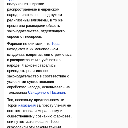
получивших широкое
распространение в еврейском
народе, частично — под чужим
религиозным влиянием, в то же
время они расширили область
законодательства, отделяющего
евреев от неевреев.
Фарисеи не считали, что
Тора
находится в их монопольном
владении, напротив, они стремились
к распространению учёности в
народе. Фарисеи старались
приводить религиозное
законодательство в соответствие с
условиями существования
еврейского народа, основываясь на
толковании
Священного Писания
.
Так, поскольку предписываемые
Торой
наказания
за преступления не
соответствовали моральному и
общественному сознанию фарисеев,
они путем истолкования Торы
обусловили эти законы такими