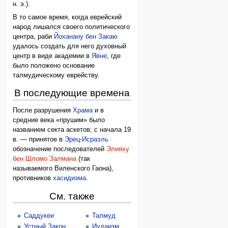
н. э.).
В то самое время, когда еврейский
народ лишался своего политического
центра, раби
Йоханану бен Закаю
удалось создать для него духовный
центр в виде академии в
Явне
, где
было положено основание
талмудическому еврейству.
В последующие времена
После разрушения
Храма
и в
средние века «прушим» было
названием секта аскетов; с начала 19
в. — принятое в
Эрец-Исраэль
обозначение последователей
Элияху
бен Шломо Залмана
(так
называемого Виленского Гаона),
противников
хасидизма
.
См. также
Саддукеи
Талмуд
Устный Закон
Иудаизм