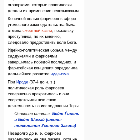
оговорками, которые практически
делали их применение невозможным.
Конечной целью фарисеев в сфере
уголовного законодательства была
отмена
смертной казни
, поскольку
преступника, по их мнению,
следовало предоставить воле Бога.
Идейно-политическая борьба между
саддукеями и фарисеями
завершилась победой последних, и
фарисейская концепция определила
дальнейшее развитие
иудаизма
.
При
Ироде
(37-4 до н. э.)
политическая роль фарисеев
совершенно прекратилась и они
сосредоточили всю свою
деятельность на исследовании Торы.
Основная статья
:
Бейт-Ѓилель
и Бейт-Шамай (школы
толкования Устного Закона)
Незадолго до н. э. фарисеи
разделились на два лагеря, хотя не