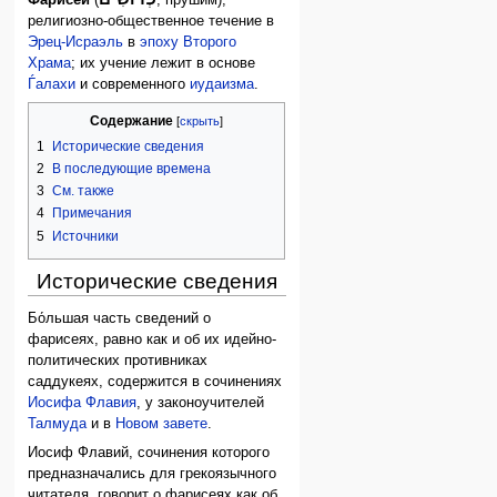
религиозно-общественное течение в
Эрец-Исраэль
в
эпоху Второго
Храма
; их учение лежит в основе
Ѓалахи
и современного
иудаизма
.
Содержание
1
Исторические сведения
2
В последующие времена
3
См. также
4
Примечания
5
Источники
Исторические сведения
Бо́льшая часть сведений о
фарисеях, равно как и об их идейно-
политических противниках
саддукеях, содержится в сочинениях
Иосифа Флавия
, у законоучителей
Талмуда
и в
Новом завете
.
Иосиф Флавий, сочинения которого
предназначались для грекоязычного
читателя, говорит о фарисеях как об