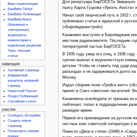
Для репертуара БирГОСЕТа Эммануил К
Вики-энциклопедия
пьесу Карла Гуцкова «Уриэль Акоста» 
ЕжеВиКа-ТаНаХ
ЕжеВиКа-Публикации
Начал свой творческий путь в 1932 г. с
ЕжеВиКа-Книги
публиковал статьи в идишской и русск
(бумажные и
(«Биробиджанстрой»).
электронные),
Казакевич выступил в Биробиджане ини
аудиокурсы,
комментарии к
местном радиокомитете. Последние го
недельным разделам
литературной частью БирГОСЕТа.
Торы, текущие
В 1935 году умер его отец, в 1936 году
статьи
срочно выехал в журналистскую команд
навигация
детьми. Чтобы не ставить под удар род
Заглавная страница
разъездах и не задерживался долго на
Алфавитный
Москву.
указатель названий
Издал сборник поэм «Гройсе велт» («Бо
страниц
принят в Союз советских писателей. В
Новостной Портал
Раздел Публикаций
Казакевича освободили от призыва из-
Случайная статья
лейтенант, попал в подразделение разв
участие
разведки армии.
Сообщить об ошибке
Первое его произведение на русском я
Создать новую
честных книг советской литературы о в
страницу
Посмотреть свежие
Повести «Двое в степи» (1948) и «Серд
правки