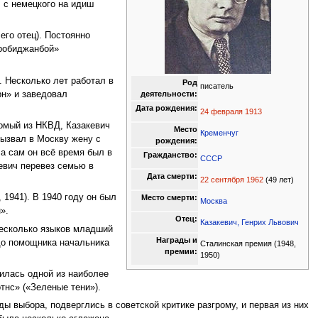
 с немецкого на идиш
его отец). Постоянно
иробиджанбой»
 Несколько лет работал в
Род
писатель
рн» и заведовал
деятельности:
Дата рождения:
24 февраля
1913
акомый из НКВД, Казакевич
Место
Кременчуг
вызвал в Москву жену с
рождения:
 а сам он всё время был в
Гражданство:
СССР
евич перевез семью в
Дата смерти:
22 сентября
1962
(49 лет)
1941). В 1940 году он был
Место смерти:
Москва
».
Отец:
Казакевич, Генрих Львович
несколько языков младший
Награды и
 до помощника начальника
Сталинская премия (1948,
премии:
1950)
вилась одной из наиболее
тнс» («Зеленые тени»).
ды выбора, подверглись в советской критике разгрому, и первая из них