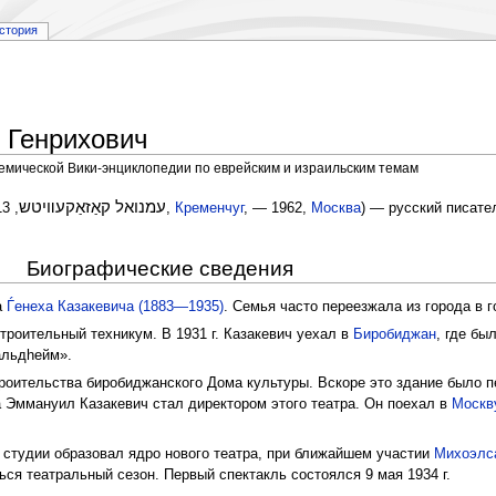
стория
 Генрихович
демической Вики-энциклопедии по еврейским и израильским темам
עמנואל קאַזאַקעװיטש
, 1913,
Кременчуг
, — 1962,
Москва
) — русский писате
Биографические сведения
а
Ѓенеха Казакевича (1883—1935)
. Семья часто переезжала из города в г
троительный техникум. В 1931 г. Казакевич уехал в
Биробиджан
, где бы
альдhейм».
троительства биробиджанского Дома культуры. Вскоре это здание было
а Эммануил Казакевич стал директором этого театра. Он поехал в
Москв
 студии образовал ядро нового театра, при ближайшем участии
Михоэлс
ся театральный сезон. Первый спектакль состоялся 9 мая 1934 г.