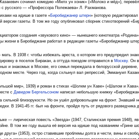
азакевич сочинил комедию «Милх ун хоник» («Молоко и мёд»), перевёл
и с русского — «Профессора Полежаева» Л. Рахманова.
тихами на идише в газете «
Биробиджанер штерн
» (которую редактировал 
ой версии газеты. В том же году опубликовал сборник стихотворений «Б
циатором создания «звукового кино» — нынешнего кинотеатра «Родина».
ды жизни в Биробиджане работал в редакции газеты «Биробиджанер ште
 - мать. В 1938 г. чтобы избежать ареста, о котором его предупредил зн
ировку в поселок Биракан, а оттуда поездом отправился в
Москву
. Он 
ных и знакомых в Москве, его семья переждала в белорусской деревне,
 одном месте. Через год, когда схлынул вал репрессий, Эммануил Казак
льшой мир», 1939) и роман в стихах «Шолем ун Хаве» («Шалом и Хава», 
месте с
Давидом Бергельсоном
написал небольшую книжку «Биробиджан
за сильной близорукости. Но он ушёл добровольцем на фронт. Знавший 
едки. В 1941-45 гг. был на фронте, пройдя путь от рядового разведчика
зыке — лирическая повесть «Звезда» (1947, Сталинская премия 1948), я
ойне. В том же году вышла её версия на идише под названием «Грине шо
це друга» (1953), остро ставившие проблемы долга и чести, вины и свобо