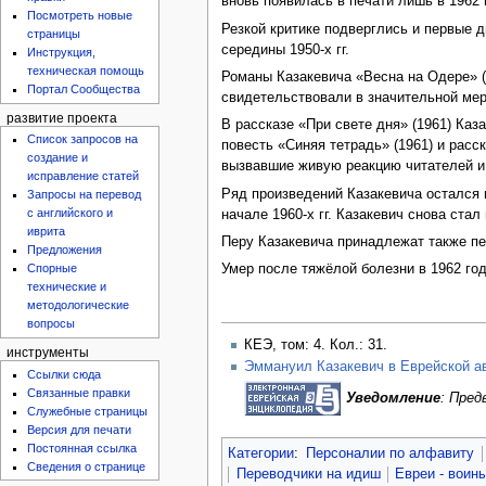
вновь появилась в печати лишь в 1962 
Посмотреть новые
Резкой критике подверглись и первые 
страницы
середины 1950-х гг.
Инструкция,
техническая помощь
Романы Казакевича «Весна на Одере» (
Портал Сообщества
свидетельствовали в значительной мер
развитие проекта
В рассказе «При свете дня» (1961) Ка
Список запросов на
повесть «Синяя тетрадь» (1961) и расс
создание и
вызвавшие живую реакцию читателей и 
исправление статей
Ряд произведений Казакевича остался 
Запросы на перевод
с английского и
начале 1960-х гг. Казакевич снова ста
иврита
Перу Казакевича принадлежат также пе
Предложения
Спорные
Умер после тяжёлой болезни в 1962 год
технические и
методологические
вопросы
КЕЭ, том: 4. Кол.: 31.
инструменты
Эммануил Казакевич в Еврейской а
Ссылки сюда
Связанные правки
Уведомление
: Пре
Служебные страницы
Версия для печати
Постоянная ссылка
Категории
:
Персоналии по алфавиту
Сведения о странице
Переводчики на идиш
Евреи - воин