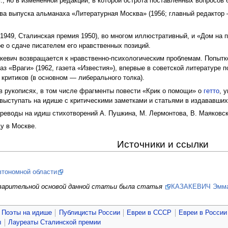
г., но в измененной редакции, в которой острота поставленных вопросов
два выпуска альманаха «Литературная Москва» (1956; главный редактор
1949, Сталинская премия 1950), во многом иллюстративный, и «Дом на
е о сдаче писателем его нравственных позиций.
закевич возвращается к нравственно-психологическим проблемам. Попыт
каз «Враги» (1962, газета «Известия»), впервые в советской литературе
критиков (в основном — либерального толка).
в рукописях, в том числе фрагменты повести «Крик о помощи» о
гетто
, 
л выступать на идише с критическими заметками и статьями в издававши
реводы на идиш стихотворений А. Пушкина, М. Лермонтова, В. Маяковск
у в Москве.
Источники и ссылки
втономной области
дварительной основой данной статьи была статья
КАЗАКЕВИЧ Эмма
Поэты на идише
Публицисты России
Евреи в СССР
Евреи в России 
ы
Лауреаты Сталинской премии