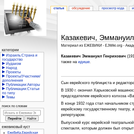
статья
обсуждение
просмотр кода
и
Казакевич, Эммануил
Материал из ЕЖЕВИКИ - EJWiki.org - Ака
Навигация
категории
Перейти
Перейти
Израиль:Страна и
Казакевич Эммануил Генрихович
(
государство
к
к
также на
идише
.
Иудаизм
навигации
поиску
Народ
Проекты
Проекты/Участники/
дополнения
Сын еврейского публициста и редактор
Публикации:Авторы
Публикации:Статьи
В 1930 г. окончил Харьковский машинос
по типу
председателем еврейского колхоза «В
Темы
В конце 1932 года стал начальником с
поиск по словам
еврейскому государственному театру, 
репертуаром.
Выпускной курс еврейской театральной
ежевиковый куст
спектакля, которым должен был открыть
ЕжеВиКа,Еврейская