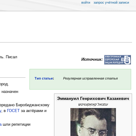
войти
запрос учётной записи
ль. Писал
Источник:
Тип статьи
:
Регулярная исправленная статья
ород.
л назначен
Эммануил Генрихович Казакевич
עמנואל קאַזאַקעװיטש
 передано Биробиджанскому
у
, в
ГОСЕТ
за актёрами и
а
шли репетиции