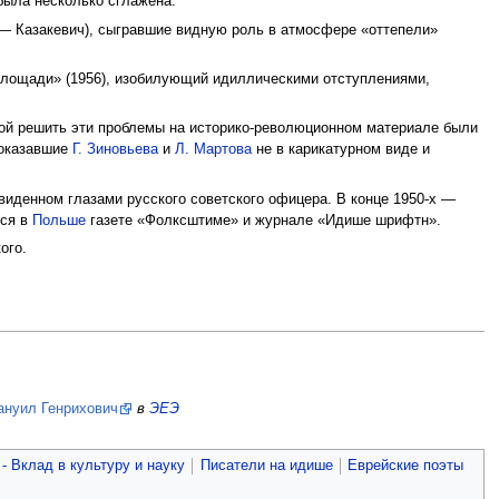
 была несколько сглажена.
 — Казакевич), сыгравшие видную роль в атмосфере «оттепели»
 площади» (1956), изобилующий идиллическими отступлениями,
кой решить эти проблемы на историко-революционном материале были
 показавшие
Г. Зиновьева
и
Л. Мартова
не в карикатурном виде и
увиденном глазами русского советского офицера. В конце 1950-х —
хся в
Польше
газете «Фолксштиме» и журнале «Идише шрифтн».
ого.
нуил Генрихович
в
ЭЕЭ
- Вклад в культуру и науку
Писатели на идише
Еврейские поэты