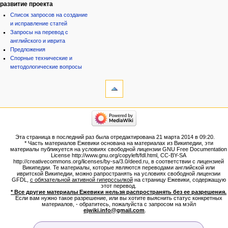
развитие проекта
Список запросов на создание
и исправление статей
Запросы на перевод с
английского и иврита
Предложения
Спорные технические и
методологические вопросы
инструменты
Ссылки
сюда
Связанные
категории
правки
Израиль:Страна и
Служебные
государство
страницы
Иудаизм
Эта страница в последний раз была отредактирована 21 марта 2014 в 09:20.
Народ
Версия
* Часть материалов Ежевики основана на материалах из Википедии, эти
Проекты
для
материалы публикуется на условиях свободной лицензии GNU Free Documentation
Проекты/Участники/
License http://www.gnu.org/copyleft/fdl.html, CC-BY-SA
печати
дополнения
http://creativecommons.org/licenses/by-sa/3.0/deed.ru, в соответствии с лицензией
Постоянная
Публикации:Авторы
Википедии. Те материалы, которые являются переводами английской или
ивритской Википедии, можно рапространять на условиях свободной лицензии
ссылка
Публикации:Статьи по типу
GFDL,
с обязательной активной гиперссылкой
на страницу Ежевики, содержащую
Темы
Сведения
этот перевод.
о странице
* Все другие материалы Ежевики нельзя распространять без ее разрешения.
ежевиковый куст
Если вам нужно такое разрешение, или вы хотите выяснить статус конкретных
ЕжеВиКа,Еврейская Вики-
материалов, - обратитесь, пожалуйста с запросом на мэйл
ejwiki.info@gmail.com
.
энциклопедия
ЕжеВиКа-ТаНаХ