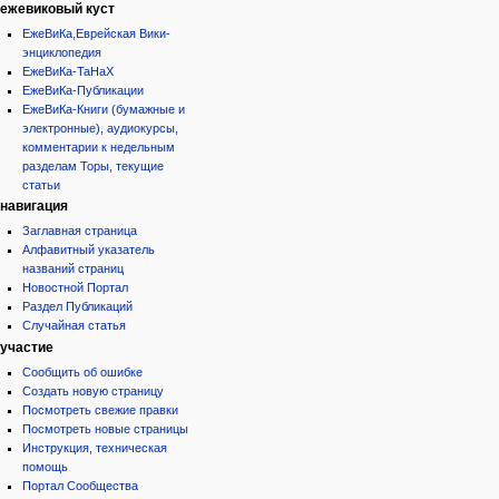
ежевиковый куст
ЕжеВиКа,Еврейская Вики-
энциклопедия
ЕжеВиКа-ТаНаХ
ЕжеВиКа-Публикации
ЕжеВиКа-Книги (бумажные и
электронные), аудиокурсы,
комментарии к недельным
разделам Торы, текущие
статьи
навигация
Заглавная страница
Алфавитный указатель
названий страниц
Новостной Портал
Раздел Публикаций
Случайная статья
участие
Сообщить об ошибке
Создать новую страницу
Посмотреть свежие правки
Посмотреть новые страницы
Инструкция, техническая
помощь
Портал Сообщества