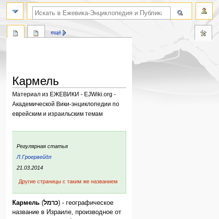
поиск по словам
ещё
Кармель
Материал из ЕЖЕВИКИ - EJWiki.org -
Академической Вики-энциклопедии по
еврейским и израильским темам
Перейти
Перейти
к
к
:
Регулярная статья
навигации
поиску
ьи:
Л.Гроервейдл
ния:
21.03.2014
Другие страницы с таким же названием
Кармель
(
כרמל
) - географическое
название в Израиле, производное от