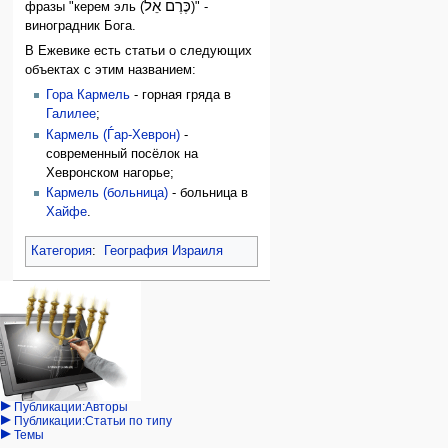
כֶּרֶם אֵל
фразы "керем эль (
)" -
виноградник Бога.
В Ежевике есть статьи о следующих
объектах с этим названием:
Гора Кармель
- горная гряда в
Галилее
;
Кармель (Ѓар-Хеврон)
-
современный посёлок на
Хевронском нагорье;
Кармель (больница)
- больница в
Хайфе
.
Категория
:
География Израиля
Навигация
персональные инструменты
действия на странице
категории
Израиль:Страна и
войти
статья
государство
запрос
обсуждение
Иудаизм
учётной
читать
Народ
записи
просмотр
Проекты
кода
Проекты/Участники/
дополнения
история
Публикации:Авторы
Публикации:Статьи по типу
Темы