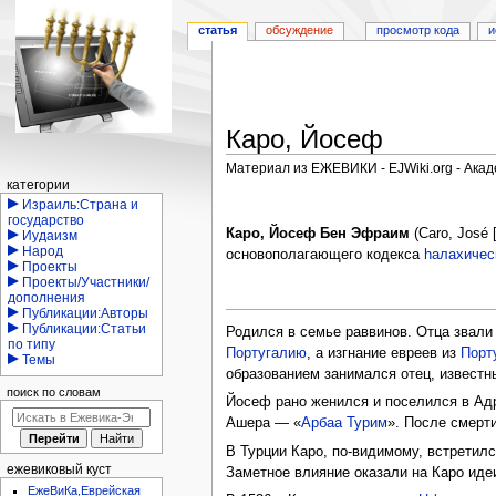
статья
обсуждение
просмотр кода
и
Каро, Йосеф
Материал из ЕЖЕВИКИ - EJWiki.org - Ака
Навигация
категории
Перейти
Перейти
Израиль:Страна и
государство
к
к
Каро, Йосеф Бен Эфраим
(Caro, José 
Иудаизм
навигации
поиску
Народ
основополагающего кодекса
hалахичес
Проекты
Проекты/Участники/
дополнения
Публикации:Авторы
Публикации:Статьи
Родился в семье раввинов. Отца звал
по типу
Португалию
, а изгнание евреев из
Порт
Темы
образованием занимался отец, известн
поиск по словам
Йосеф рано женился и поселился в Ад
Ашера — «
Арбаа Турим
». После смерт
В Турции Каро, по-видимому, встретил
ежевиковый куст
Заметное влияние оказали на Каро ид
ЕжеВиКа,Еврейская