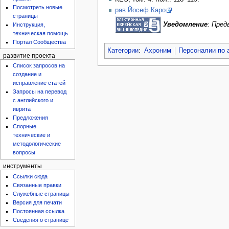
Посмотреть новые
рав Йосеф Каро
страницы
Уведомление
: Пре
Инструкция,
техническая помощь
Портал Сообщества
Категории
:
Ахроним
Персоналии по 
развитие проекта
Список запросов на
создание и
исправление статей
Запросы на перевод
с английского и
иврита
Предложения
Спорные
технические и
методологические
вопросы
инструменты
Ссылки сюда
Связанные правки
Служебные страницы
Версия для печати
Постоянная ссылка
Сведения о странице