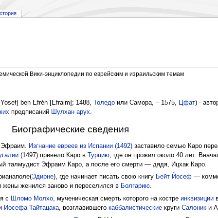
стория
демической Вики-энциклопедии по еврейским и израильским темам
[Yosef] ben Efrén [Efraim]; 1488,
Толедо
или Самора, – 1575,
Цфат
) - авто
ких
предписаний
Шулхан арух
.
Биографические сведения
и Эфраим.
Изгнание евреев из Испании (1492)
заставило семью Каро пере
угалии
(1497) привело Каро в
Турцию
, где он прожил около 40 лет. Внача
ый талмудист Эфраим Каро, а после его смерти — дядя, Ицхак Каро.
рианаполе(
Эдирне
), где начинает писать свою книгу
Бейт Йосеф
— комме
и жены женился заново и переселился в
Болгарию
.
ся с
Шломо Молхо
, мученическая смерть которого на костре
инквизиции
в
еи
Иосефа Тайтацака
, возглавившего
каббалистические
круги
Салоник
и А