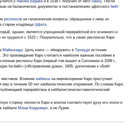
 учился у
Яакова Берава
и в 1538 г. получил от него
смиху
. После
ервым на hалахических документах и постановлениях цфатского
бейт-
тни
респонсов
на галахические вопросы, обращенные к нему из
на старом кладбище
Цфата
.
торый, однако, является упрощенной переработкой его основного и
он трудился с 1522 г. Показательно, что в своих респонсах Каро
ра
Маймонида
. Цель книги — обнаружить в
Талмуде
источник
м
. Это произведение Каро считается наиболее важным пособием в
ленные респонсы Каро (первый том вышел в Салониках в 1598 г.,
едек hа-байт» («Исправление дома», 1605; дополнение к «Бейт
у мистиков. Влияние
каббалы
на мировоззрение Каро проступает
 ему в течение 50 лет каббалистические откровения. По словам Каро,
 публикацией переработана в каббалистически-гомилетический
ную сторону личности Каро и вполне соответствует духу его эпохи и
 к каббале
Моше Кордоверо
, а не Лурии.