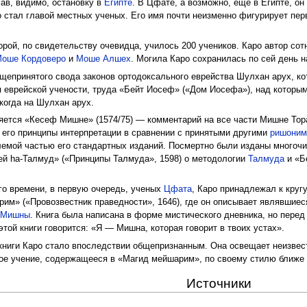
лав, видимо, остановку в
Египте
. В Цфате, а возможно, еще в Египте, он
ро стал главой местных ученых. Его имя почти неизменно фигурирует п
торой, по свидетельству очевидца, училось 200 учеников. Каро автор со
оше Кордоверо
и
Моше Алшех
. Могила Каро сохранилась по сей день 
бщепринятого свода законов ортодоксального еврейства Шулхан арух, ко
я еврейской учености, труда «Бейт Иосеф» («Дом Иосефа»), над которым 
когда на Шулхан арух.
яется «Кесеф Мишне» (1574/75) — комментарий на все части Мишне То
 его принципы интерпретации в сравнении с принятыми другими
ришони
емой частью его стандартных изданий. Посмертно были изданы многочис
алей hа-Талмуд» («Принципы Талмуда», 1598) о методологии
Талмуда
и «Б
го времени, в первую очередь, ученых
Цфата
, Каро принадлежал к круг
им» («Провозвестник праведности», 1646), где он описывает являвшиеся
е
Мишны
. Книга была написана в форме мистического дневника, но перед
этой книги говорится: «Я — Мишна, которая говорит в твоих устах».
книги Каро стало впоследствии общепризнанным. Она освещает неизвест
кое учение, содержащееся в «Магид мейшарим», по своему стилю ближе
Источники