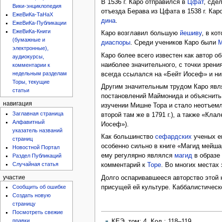
В 1536 г. Каро отправился в
Цфат
, сде
Вики-энциклопедия
отъезда Берава из Цфата в 1538 г. Ка
ЕжеВиКа-ТаНаХ
дина
.
ЕжеВиКа-Публикации
ЕжеВиКа-Книги
Каро возглавил большую
йешиву
, в ко
(бумажные и
диаспоры
. Среди учеников Каро были
М
электронные),
Каро более всего известен как автор о
аудиокурсы,
наиболее значительного, с точки зрени
комментарии к
недельным разделам
всегда ссылался на «Бейт Иосеф» и ни
Торы, текущие
Другим значительным трудом Каро явл
статьи
постановлений Маймонида и объяснить
навигация
изучении Мишне Тора и стало неотъемл
Заглавная страница
второй там же в 1791 г.), а также «Кл
Алфавитный
Иосеф»).
указатель названий
Как большинство
сефардских
ученых е
страниц
особенно сильно в книге «Магид мейшар
Новостной Портал
ему регулярно являлся
магид
в образ
Раздел Публикаций
Случайная статья
комментарий к
Торе
. Во многих местах 
участие
Долго оспаривавшееся авторство этой 
присущей ей культуре. Каббалистичес
Сообщить об ошибке
Создать новую
страницу
Посмотреть свежие
правки
КЕЭ, том: 4. Кол.: 118–119.