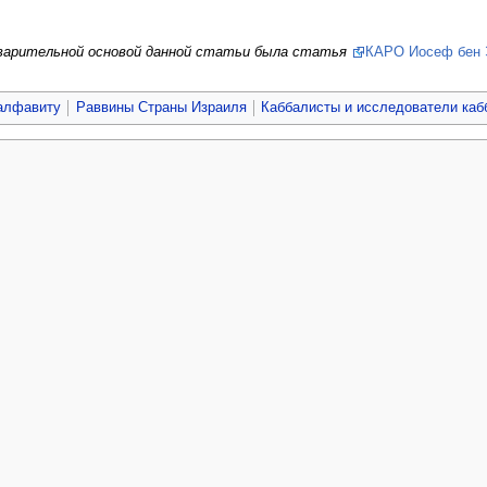
дварительной основой данной статьи была статья
КАРО Иосеф бен
алфавиту
Раввины Страны Израиля
Каббалисты и исследователи ка