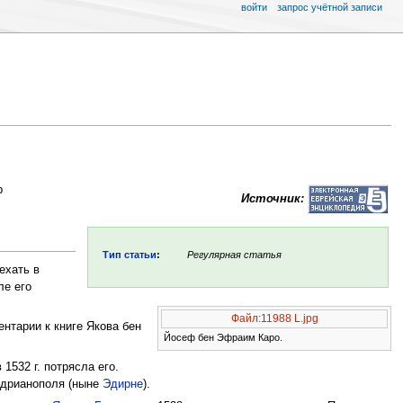
войти
запрос учётной записи
р
Источник:
Тип статьи
:
Регулярная статья
ехать в
ле его
Файл:11988 L.jpg
нтарии к книге Якова бен
Йосеф бен Эфраим Каро.
 1532 г. потрясла его.
дрианополя (ныне
Эдирне
).