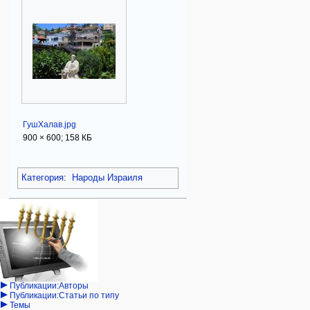
ГушХалав.jpg
900 × 600; 158 КБ
Категория
:
Народы Израиля
Навигация
персональные инструменты
действия на странице
категории
Израиль:Страна и
войти
категория
государство
запрос
обсуждение
Иудаизм
учётной
читать
Народ
записи
просмотр
Проекты
кода
Проекты/Участники/
дополнения
история
Публикации:Авторы
Публикации:Статьи по типу
Темы