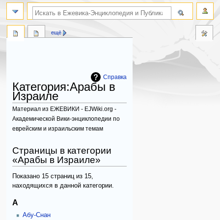
поиск по словам
ещё
Справка
Категория
:
Арабы в
Израиле
Материал из ЕЖЕВИКИ - EJWiki.org -
Академической Вики-энциклопедии по
еврейским и израильским темам
Перейти
Перейти
Страницы в категории
к
к
«Арабы в Израиле»
навигации
поиску
Показано 15 страниц из 15,
находящихся в данной категории.
А
Абу-Снан