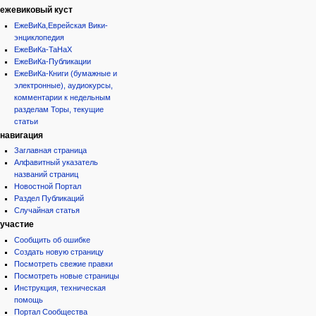
ежевиковый куст
ЕжеВиКа,Еврейская Вики-
энциклопедия
ЕжеВиКа-ТаНаХ
ЕжеВиКа-Публикации
ЕжеВиКа-Книги (бумажные и
электронные), аудиокурсы,
комментарии к недельным
разделам Торы, текущие
статьи
навигация
Заглавная страница
Алфавитный указатель
названий страниц
Новостной Портал
Раздел Публикаций
Случайная статья
участие
Сообщить об ошибке
Создать новую страницу
Посмотреть свежие правки
Посмотреть новые страницы
Инструкция, техническая
помощь
Портал Сообщества