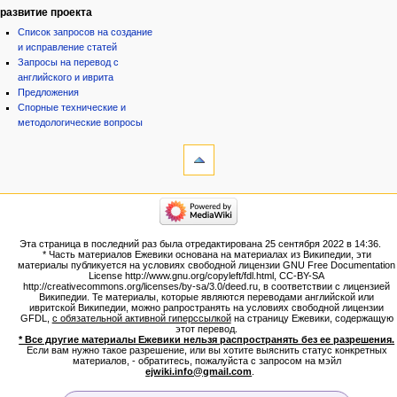
развитие проекта
Список запросов на создание
и исправление статей
Запросы на перевод с
английского и иврита
Предложения
Спорные технические и
методологические вопросы
инструменты
Ссылки
сюда
Связанные
категории
правки
Израиль:Страна и
Служебные
государство
страницы
Иудаизм
Эта страница в последний раз была отредактирована 25 сентября 2022 в 14:36.
Народ
Версия
* Часть материалов Ежевики основана на материалах из Википедии, эти
Проекты
для
материалы публикуется на условиях свободной лицензии GNU Free Documentation
Проекты/Участники/
License http://www.gnu.org/copyleft/fdl.html, CC-BY-SA
печати
дополнения
http://creativecommons.org/licenses/by-sa/3.0/deed.ru, в соответствии с лицензией
Постоянная
Публикации:Авторы
Википедии. Те материалы, которые являются переводами английской или
ивритской Википедии, можно рапространять на условиях свободной лицензии
ссылка
Публикации:Статьи по типу
GFDL,
с обязательной активной гиперссылкой
на страницу Ежевики, содержащую
Темы
Сведения
этот перевод.
о странице
* Все другие материалы Ежевики нельзя распространять без ее разрешения.
ежевиковый куст
Если вам нужно такое разрешение, или вы хотите выяснить статус конкретных
ЕжеВиКа,Еврейская Вики-
материалов, - обратитесь, пожалуйста с запросом на мэйл
ejwiki.info@gmail.com
.
энциклопедия
ЕжеВиКа-ТаНаХ