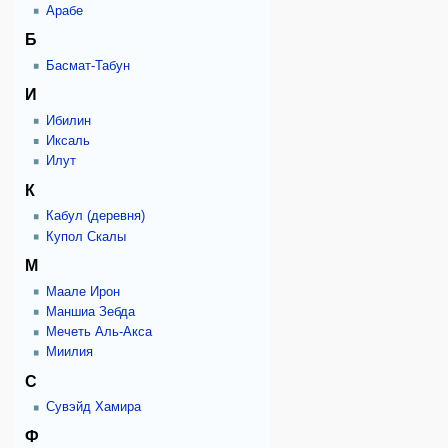
Арабе
Б
Басмат-Табун
И
Ибилин
Иксаль
Илут
К
Кабул (деревня)
Купол Скалы
М
Маале Ирон
Маншиа Зебда
Мечеть Аль-Акса
Миилия
С
Сувэйд Хамира
Ф