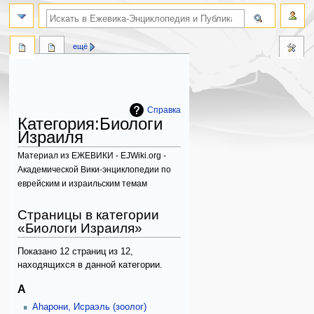
поиск по словам
ещё
Справка
Категория
:
Биологи
Израиля
Материал из ЕЖЕВИКИ - EJWiki.org -
Академической Вики-энциклопедии по
еврейским и израильским темам
Перейти
Перейти
Страницы в категории
к
к
«Биологи Израиля»
навигации
поиску
Показано 12 страниц из 12,
находящихся в данной категории.
А
Аhарони, Исраэль (зоолог)