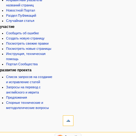
названий страниц
Новостной Портал
Раздел Публикаций
Случайная статья
участие
Сообщить об ошибке
Создать новую страницу
Посмотреть свежие правки
Посмотреть новые страницы
Инструкция, техническая
помощь
Портал Сообщества
развитие проекта
Список запросов на создание
и исправление статей
Запросы на перевод с
английского и иврита
Предложения
Спорные технические и
методологические вопросы
инструменты
Ссылки
сюда
Связанные
категории
правки