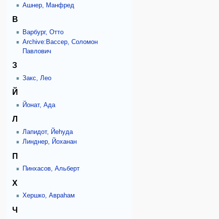
Ашнер, Манфред
В
Варбург, Отто
Archive:Вассер, Соломон
Павлович
З
Закс, Лео
Й
Йонат, Ада
Л
Лапидот, Йеhуда
Линднер, Йоханан
П
Пинхасов, Альберт
Х
Хершко, Авраhам
Ч