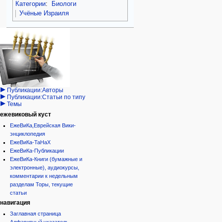
Категории
:
Биологи
Учёные Израиля
Навигация
персональные инструменты
действия на странице
категории
Израиль:Страна и
войти
категория
государство
запрос
обсуждение
Иудаизм
учётной
читать
Народ
записи
просмотр
Проекты
кода
Проекты/Участники/
дополнения
история
Публикации:Авторы
Публикации:Статьи по типу
Темы
ежевиковый куст
ЕжеВиКа,Еврейская Вики-
энциклопедия
ЕжеВиКа-ТаНаХ
ЕжеВиКа-Публикации
ЕжеВиКа-Книги (бумажные и
электронные), аудиокурсы,
комментарии к недельным
разделам Торы, текущие
статьи
навигация
Заглавная страница
Алфавитный указатель