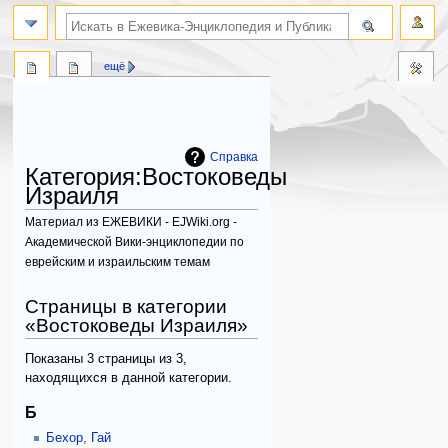
поиск по словам
ещё
Справка
Категория
:
Востоковеды
Израиля
Материал из ЕЖЕВИКИ - EJWiki.org -
Академической Вики-энциклопедии по
еврейским и израильским темам
Перейти
Перейти
Страницы в категории
к
к
«Востоковеды Израиля»
навигации
поиску
Показаны 3 страницы из 3,
находящихся в данной категории.
Б
Бехор, Гай