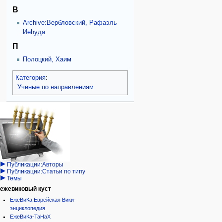
В
Archive:Вербловский, Рафаэль
Иеhуда
П
Полоцкий, Хаим
Категория
:
Ученые по направлениям
Навигация
персональные инструменты
действия на странице
категории
Израиль:Страна и
войти
категория
государство
запрос
обсуждение
Иудаизм
учётной
читать
Народ
записи
просмотр
Проекты
кода
Проекты/Участники/
дополнения
история
Публикации:Авторы
Публикации:Статьи по типу
Темы
ежевиковый куст
ЕжеВиКа,Еврейская Вики-
энциклопедия
ЕжеВиКа-ТаНаХ