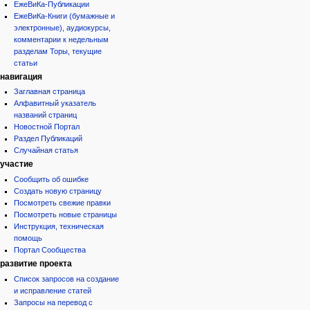
ЕжеВиКа-Публикации
ЕжеВиКа-Книги (бумажные и
электронные), аудиокурсы,
комментарии к недельным
разделам Торы, текущие
статьи
навигация
Заглавная страница
Алфавитный указатель
названий страниц
Новостной Портал
Раздел Публикаций
Случайная статья
участие
Сообщить об ошибке
Создать новую страницу
Посмотреть свежие правки
Посмотреть новые страницы
Инструкция, техническая
помощь
Портал Сообщества
развитие проекта
Список запросов на создание
и исправление статей
Запросы на перевод с