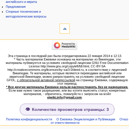
английского и иврита
Предложения
Спорные технические и
методологические вопросы
инструменты
Ссылки
сюда
Связанные
категории
правки
Израиль:Страна и
Служебные
государство
страницы
Иудаизм
Эта страница в последний раз была отредактирована 22 января 2014 в 12:13.
Народ
Версия
* Часть материалов Ежевики основана на материалах из Википедии, эти
Проекты
для
материалы публикуется на условиях свободной лицензии GNU Free Documentation
Проекты/Участники/
License http://www.gnu.org/copyleft/fdl.html, CC-BY-SA
печати
дополнения
http://creativecommons.org/licenses/by-sa/3.0/deed.ru, в соответствии с лицензией
Постоянная
Публикации:Авторы
Википедии. Те материалы, которые являются переводами английской или
ивритской Википедии, можно рапространять на условиях свободной лицензии
ссылка
Публикации:Статьи по типу
GFDL,
с обязательной активной гиперссылкой
на страницу Ежевики, содержащую
Темы
Сведения
этот перевод.
о странице
* Все другие материалы Ежевики нельзя распространять без ее разрешения.
ежевиковый куст
Если вам нужно такое разрешение, или вы хотите выяснить статус конкретных
ЕжеВиКа,Еврейская Вики-
материалов, - обратитесь, пожалуйста с запросом на мэйл
ejwiki.info@gmail.com
.
энциклопедия
ЕжеВиКа-ТаНаХ
ЕжеВиКа-Публикации
Количество просмотров страницы: 3
ЕжеВиКа-Книги (бумажные и
электронные), аудиокурсы,
Политика конфиденциальности
О Ежевика-Энциклопедия и Публикации
Отказ
от ответственности
комментарии к недельным
разделам Торы, текущие