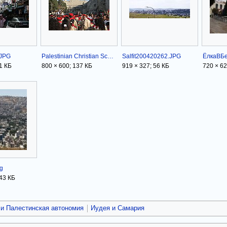
.JPG
Palestinian Christian Scouts Nativity Church in Bethlehem Christmas Eve 2006.jpg
Salfit200420262.JPG
1 КБ
800 × 600; 137 КБ
919 × 327; 56 КБ
720 × 62
g
443 КБ
 и Палестинская автономия
Иудея и Самария