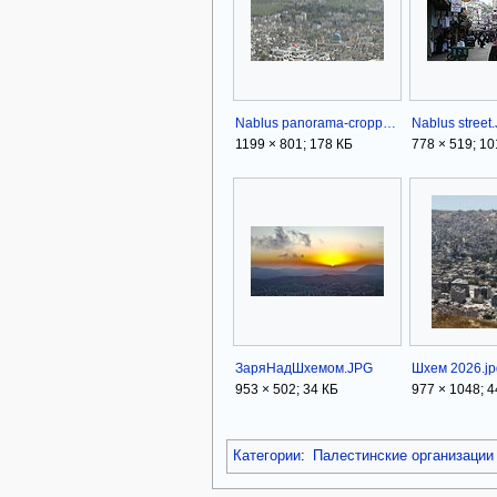
Nablus panorama-cropped.jpg
Nablus street
1199 × 801; 178 КБ
778 × 519; 10
ЗаряНадШхемом.JPG
Шхем 2026.jp
953 × 502; 34 КБ
977 × 1048; 
Категории
:
Палестинские организации