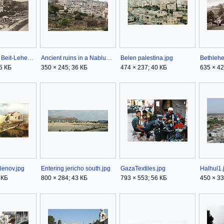
A. Salzmann - Beit-Lehem.jpg
Ancient ruins in a Nablus neighborhood.JPG
Belen palestina.jpg
Bethleh
5 КБ
350 × 245; 36 КБ
474 × 237; 40 КБ
635 × 42
lenov.jpg
Entering jericho south.jpg
GazaTextiles.jpg
Halhul1.
 КБ
800 × 284; 43 КБ
793 × 553; 56 КБ
450 × 33