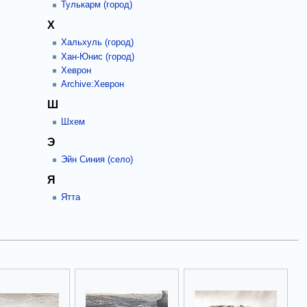
Тулькарм (город)
Х
Хальхуль (город)
Хан-Юнис (город)
Хеврон
Archive:Хеврон
Ш
Шхем
Э
Эйн Синия (село)
Я
Ятта