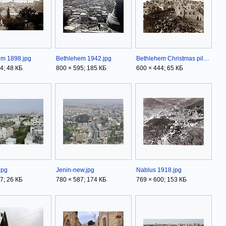
em 1898.jpg
Bethlehem 1942.jpg
Bethlehem Christmas pilgrims enter town 1890.jpg
4; 48 КБ
800 × 595; 185 КБ
600 × 444; 65 КБ
jpg
Jenin-new.jpg
Nablus 1918.jpg
7; 26 КБ
780 × 587; 174 КБ
769 × 600; 153 КБ