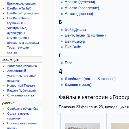
Аварта (деревня)
Вики-энциклопедия
Анабта (поселение)
ЕжеВиКа-ТаНаХ
ЕжеВиКа-Публикации
Артас (деревня)
ЕжеВиКа-Книги
Б
(бумажные и
электронные),
Бейт-Джала
аудиокурсы,
Бейт-Лехем (Вифлеем)
комментарии к
Бейт-Сахур
недельным разделам
Бир Зейт
Торы, текущие
статьи
Г
навигация
Газа
Заглавная страница
Д
Алфавитный
указатель названий
Джебалия (лагерь беженцев)
страниц
Дженин (город)
Новостной Портал
Раздел Публикаций
Случайная статья
Файлы в категории «Горо
участие
Показано 23 файла из 23, находящихся 
Сообщить об ошибке
Создать новую
страницу
Посмотреть свежие
правки