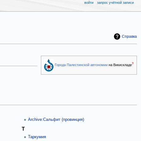
войти
запрос учётной записи
Справка
?
Города Палестинской автономии
на Викискладе
Archive:Сальфит (провинция)
Т
Таркумия