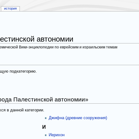
история
естинской автономии
демической Вики-энциклопедии по еврейским и израильским темам
ющую подкатегорию.
орода Палестинской автономии»
ся в данной категории.
Джифна (древние сооружения)
И
Иерихон