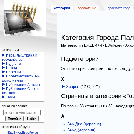
категория
обсуждение
просмотр кода
Категория
:
Города Пал
Материал из ЕЖЕВИКИ - EJWiki.org - Ака
Навигация
категории
Перейти
Перейти
Израиль:Страна и
Подкатегории
государство
к
к
Иудаизм
навигации
поиску
Народ
Эта категория содержит только следу
Проекты
Проекты/Участники/
Х
дополнения
Публикации:Авторы
Хеврон
‎
(12 С, 7 Ф)
Публикации:Статьи
по типу
Страницы в категории «Г
Темы
поиск по словам
Показаны 33 страницы из 33, находящих
А
Абу Дис (деревня)
ежевиковый куст
Абуд (деревня)
ЕжеВиКа,Еврейская