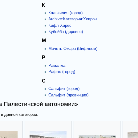
К
Калькилия (город)
Archive:Категория:Хеврон
Кифл Харес
Кубейба (деревня)
М
Мечеть Омара (Вифлеем)
Р
Рамалла
Рафах (город)
С
Сальфит (город)
Сальфит (провинция)
да Палестинской автономии»
в данной категории.