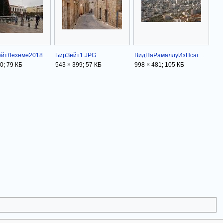
ЁлкаВБейтЛехеме2018.jpg
БирЗейт1.JPG
ВидНаРамаллуИзПсагот.JPG
0; 79 КБ
543 × 399; 57 КБ
998 × 481; 105 КБ