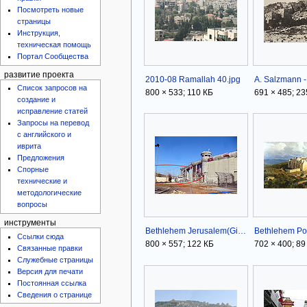
Посмотреть новые
страницы
Инструкция,
техническая помощь
Портал Сообщества
развитие проекта
2010-08 Ramallah 40.jpg
Список запросов на
800 × 533; 110 КБ
691 × 485; 23
создание и
исправление статей
Запросы на перевод
с английского и
иврита
Предложения
Спорные
технические и
методологические
вопросы
инструменты
Bethlehem Jerusalem(Gilo) checkpoint.jpg
Bethlehem Po
Ссылки сюда
800 × 557; 122 КБ
702 × 400; 89
Связанные правки
Служебные страницы
Версия для печати
Постоянная ссылка
Сведения о странице