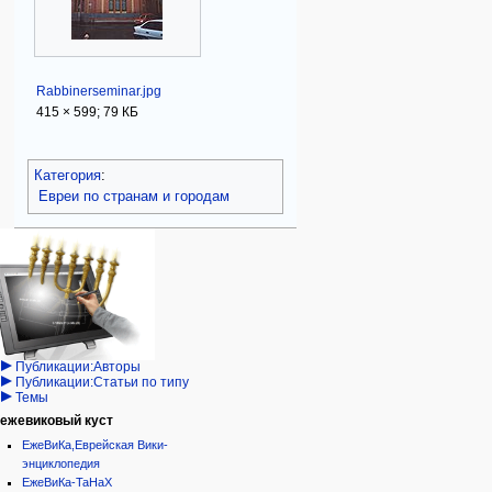
Rabbinerseminar.jpg
415 × 599; 79 КБ
Категория
:
Евреи по странам и городам
Навигация
персональные инструменты
действия на странице
категории
Израиль:Страна и
войти
категория
государство
запрос
обсуждение
Иудаизм
учётной
читать
Народ
записи
просмотр
Проекты
кода
Проекты/Участники/
дополнения
история
Публикации:Авторы
Публикации:Статьи по типу
Темы
ежевиковый куст
ЕжеВиКа,Еврейская Вики-
энциклопедия
ЕжеВиКа-ТаНаХ