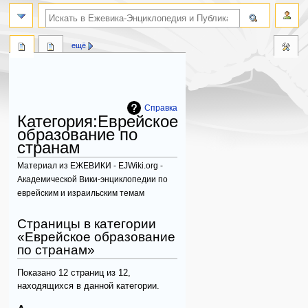
поиск по словам
ещё
Справка
Категория
:
Еврейское
образование по
странам
Материал из ЕЖЕВИКИ - EJWiki.org -
Академической Вики-энциклопедии по
еврейским и израильским темам
Перейти
Перейти
Страницы в категории
к
к
«Еврейское образование
навигации
поиску
по странам»
Показано 12 страниц из 12,
находящихся в данной категории.