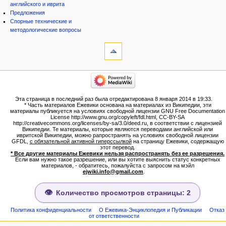
английского и иврита
Предложения
Спорные технические и
методологические вопросы
инструменты
Ссылки
сюда
Связанные
категории
правки
Израиль:Страна и
Служебные
государство
страницы
Иудаизм
Эта страница в последний раз была отредактирована 8 января 2014 в 19:33.
Народ
Версия
* Часть материалов Ежевики основана на материалах из Википедии, эти
Проекты
для
материалы публикуется на условиях свободной лицензии GNU Free Documentation
Проекты/Участники/
License http://www.gnu.org/copyleft/fdl.html, CC-BY-SA
печати
дополнения
http://creativecommons.org/licenses/by-sa/3.0/deed.ru, в соответствии с лицензией
Постоянная
Публикации:Авторы
Википедии. Те материалы, которые являются переводами английской или
ивритской Википедии, можно рапространять на условиях свободной лицензии
ссылка
Публикации:Статьи по типу
GFDL,
с обязательной активной гиперссылкой
на страницу Ежевики, содержащую
Темы
Сведения
этот перевод.
о странице
* Все другие материалы Ежевики нельзя распространять без ее разрешения.
ежевиковый куст
Если вам нужно такое разрешение, или вы хотите выяснить статус конкретных
ЕжеВиКа,Еврейская Вики-
материалов, - обратитесь, пожалуйста с запросом на мэйл
ejwiki.info@gmail.com
.
энциклопедия
ЕжеВиКа-ТаНаХ
ЕжеВиКа-Публикации
Количество просмотров страницы: 2
ЕжеВиКа-Книги (бумажные и
электронные), аудиокурсы,
Политика конфиденциальности
О Ежевика-Энциклопедия и Публикации
Отказ
от ответственности
комментарии к недельным
разделам Торы, текущие