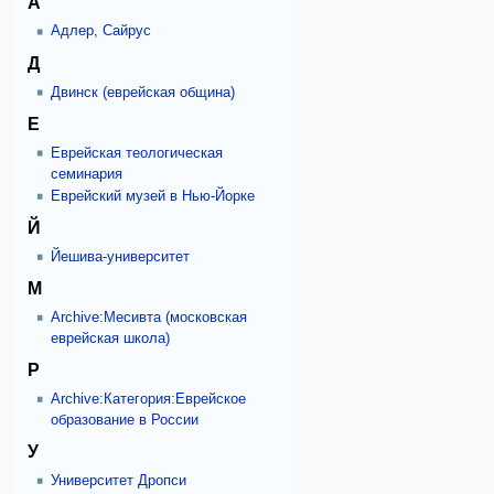
А
Адлер, Сайрус
Д
Двинск (еврейская община)
Е
Еврейская теологическая
семинария
Еврейский музей в Нью-Йорке
Й
Йешива-университет
М
Archive:Месивта (московская
еврейская школа)
Р
Archive:Категория:Еврейское
образование в России
У
Университет Дропси