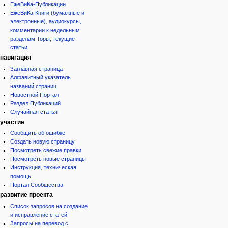
ЕжеВиКа-Публикации
ЕжеВиКа-Книги (бумажные и
электронные), аудиокурсы,
комментарии к недельным
разделам Торы, текущие
статьи
навигация
Заглавная страница
Алфавитный указатель
названий страниц
Новостной Портал
Раздел Публикаций
Случайная статья
участие
Сообщить об ошибке
Создать новую страницу
Посмотреть свежие правки
Посмотреть новые страницы
Инструкция, техническая
помощь
Портал Сообщества
развитие проекта
Список запросов на создание
и исправление статей
Запросы на перевод с