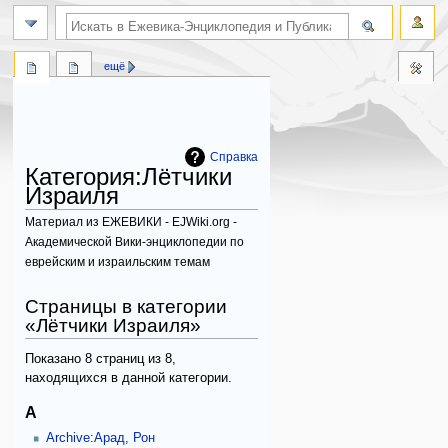
поиск по словам
ещё
Справка
Категория
:
Лётчики
Израиля
Материал из ЕЖЕВИКИ - EJWiki.org -
Академической Вики-энциклопедии по
еврейским и израильским темам
Перейти
Перейти
Страницы в категории
к
к
«Лётчики Израиля»
навигации
поиску
Показано 8 страниц из 8,
находящихся в данной категории.
А
Archive:Арад, Рон