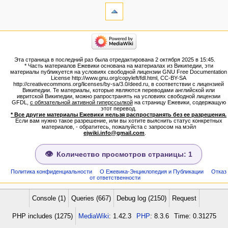
Ссылки
сюда
Связанные
категории
правки
Израиль:Страна и
Служебные
государство
страницы
Иудаизм
Эта страница в последний раз была отредактирована 2 октября 2025 в 15:45.
Народ
Версия
* Часть материалов Ежевики основана на материалах из Википедии, эти
Проекты
для
материалы публикуется на условиях свободной лицензии GNU Free Documentation
Проекты/Участники/
License http://www.gnu.org/copyleft/fdl.html, CC-BY-SA
печати
дополнения
http://creativecommons.org/licenses/by-sa/3.0/deed.ru, в соответствии с лицензией
Постоянная
Публикации:Авторы
Википедии. Те материалы, которые являются переводами английской или
ивритской Википедии, можно рапространять на условиях свободной лицензии
ссылка
Публикации:Статьи по типу
GFDL,
с обязательной активной гиперссылкой
на страницу Ежевики, содержащую
Темы
Сведения
этот перевод.
о странице
* Все другие материалы Ежевики нельзя распространять без ее разрешения.
ежевиковый куст
Если вам нужно такое разрешение, или вы хотите выяснить статус конкретных
ЕжеВиКа,Еврейская Вики-
материалов, - обратитесь, пожалуйста с запросом на мэйл
ejwiki.info@gmail.com
.
энциклопедия
ЕжеВиКа-ТаНаХ
ЕжеВиКа-Публикации
Количество просмотров страницы: 1
ЕжеВиКа-Книги (бумажные и
электронные), аудиокурсы,
Политика конфиденциальности
О Ежевика-Энциклопедия и Публикации
Отказ
от ответственности
комментарии к недельным
разделам Торы, текущие
статьи
Console (1)
Queries (667)
Debug log (2150)
Request
навигация
PHP includes (1275)
MediaWiki
: 1.42.3
PHP
: 8.3.6
Time: 0.31275
Заглавная страница
Алфавитный указатель