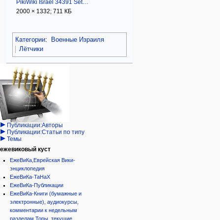
PikiWiki Israel 34391 Settlements in Israel.JPG
2000 × 1332; 711 КБ
Категории
:
Военные Израиля
Лётчики
Навигация
персональные инструменты
действия на странице
категории
Израиль:Страна и
войти
категория
государство
запрос
обсуждение
Иудаизм
учётной
читать
Народ
записи
просмотр
Проекты
кода
Проекты/Участники/
дополнения
история
Публикации:Авторы
Публикации:Статьи по типу
Темы
ежевиковый куст
ЕжеВиКа,Еврейская Вики-
энциклопедия
ЕжеВиКа-ТаНаХ
ЕжеВиКа-Публикации
ЕжеВиКа-Книги (бумажные и
электронные), аудиокурсы,
комментарии к недельным
разделам Торы, текущие