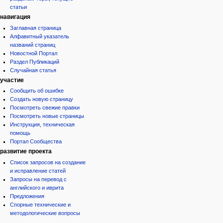
статьи
навигация
Заглавная страница
Алфавитный указатель
названий страниц
Новостной Портал
Раздел Публикаций
Случайная статья
участие
Сообщить об ошибке
Создать новую страницу
Посмотреть свежие правки
Посмотреть новые страницы
Инструкция, техническая
помощь
Портал Сообщества
развитие проекта
Список запросов на создание
и исправление статей
Запросы на перевод с
английского и иврита
Предложения
Спорные технические и
методологические вопросы
инструменты