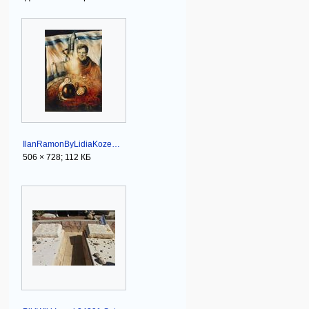
IlanRamonByLidiaKozenitzky.jpg
506 × 728; 112 КБ