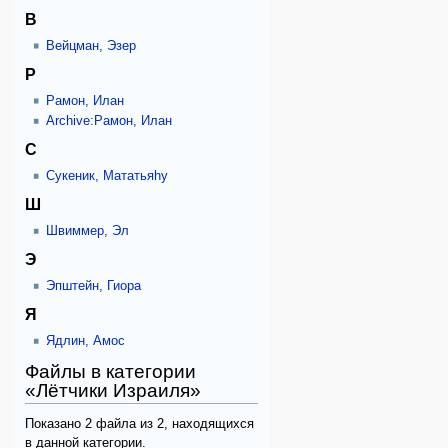
В
Вейцман, Эзер
Р
Рамон, Илан
Archive:Рамон, Илан
С
Сукеник, Мататьяhу
Ш
Швиммер, Эл
Э
Эпштейн, Гиора
Я
Ядлин, Амос
Файлы в категории
«Лётчики Израиля»
Показано 2 файла из 2, находящихся
в данной категории.