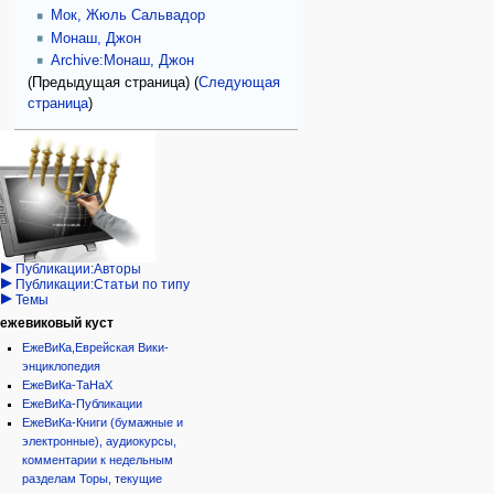
Мок, Жюль Сальвадор
Монаш, Джон
Archive:Монаш, Джон
(Предыдущая страница) (
Следующая
страница
)
Навигация
персональные инструменты
действия на странице
категории
Израиль:Страна и
войти
категория
государство
запрос
обсуждение
Иудаизм
учётной
читать
Народ
записи
просмотр
Проекты
кода
Проекты/Участники/
дополнения
история
Публикации:Авторы
Публикации:Статьи по типу
Темы
ежевиковый куст
ЕжеВиКа,Еврейская Вики-
энциклопедия
ЕжеВиКа-ТаНаХ
ЕжеВиКа-Публикации
ЕжеВиКа-Книги (бумажные и
электронные), аудиокурсы,
комментарии к недельным
разделам Торы, текущие