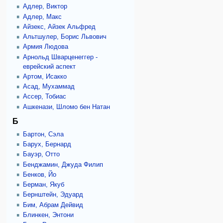
Адлер, Виктор
Адлер, Макс
Айзекс, Айзек Альфред
Альтшулер, Борис Львович
Армия Людова
Арнольд Шварценеггер -
еврейский аспект
Артом, Исакко
Асад, Мухаммад
Ассер, Тобиас
Ашкенази, Шломо бен Натан
Б
Бартон, Сэла
Барух, Бернард
Бауэр, Отто
Бенджамин, Джуда Филип
Бенков, Йо
Берман, Якуб
Бернштейн, Эдуард
Бим, Абрам Дейвид
Блинкен, Энтони