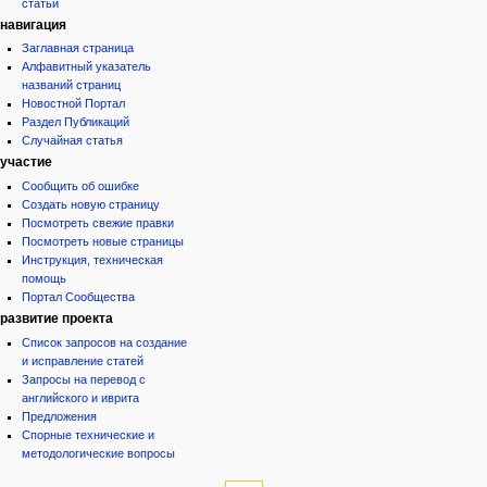
статьи
навигация
Заглавная страница
Алфавитный указатель
названий страниц
Новостной Портал
Раздел Публикаций
Случайная статья
участие
Сообщить об ошибке
Создать новую страницу
Посмотреть свежие правки
Посмотреть новые страницы
Инструкция, техническая
помощь
Портал Сообщества
развитие проекта
Список запросов на создание
и исправление статей
Запросы на перевод с
английского и иврита
Предложения
Спорные технические и
методологические вопросы
инструменты