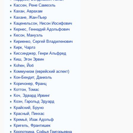
Кассен, Рене Самюэль
Кахан, Аврахам
Кахане, Жан-Пьер
Каценельсон, Нисон Иосифович
Кернес, Геннадий Адольфович
Кесон, Мануэль
Кириенко, Сергей Владиленович
Кирк, Чарлз
Киссинджер, Генри Альфред
Киш, Эгон Эрвин
Коhен, Йоб
Коммунизм (еврейский аспект)
Кон-Бендит, Даниэль
Коричонер, Франц
Коттон, Томас
Коч, Эдвард Ирвинг
Коэн, Гарольд Эдуард
Крайский, Бруно
Красный, Пинхас
Кремьё, Изак Адольф
Кригель, Франтишек
Кропоткина, Софья Григорьевна