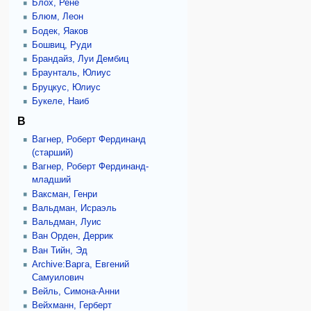
Блох, Рене
Блюм, Леон
Бодек, Яаков
Бошвиц, Руди
Брандайз, Луи Дембиц
Браунталь, Юлиус
Бруцкус, Юлиус
Букеле, Наиб
В
Вагнер, Роберт Фердинанд
(старший)
Вагнер, Роберт Фердинанд-
младший
Ваксман, Генри
Вальдман, Исраэль
Вальдман, Луис
Ван Орден, Деррик
Ван Тийн, Эд
Archive:Варга, Евгений
Самуилович
Вейль, Симона-Анни
Вейхманн, Герберт