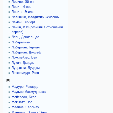
Левине, Эйген
Левит, Игорь
Левитс, Эгилс
Левицкий, Владимир Осипович
Леман, Герберт
Ленин, В.И (позиция в отношении
евреев)
Леон, Даниэль де
Либерализм
Либерман, Герман
Либерман, Джозеф
Локспейзер, Бен
Лукач, Дьердь
Луццатти, Луиджи
Люксембург, Роза
М
Мадуро, Рикардо
Мадьяр Махмуд-паша
Майерсон, Бесс
МакНатт, Пол
Малина, Саломау
Мандель, Эрнест Эзра