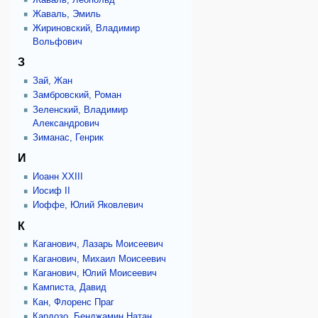
Жаваль, Эмиль
Жириновский, Владимир
Вольфович
З
Зай, Жан
Замбровский, Роман
Зеленский, Владимир
Александрович
Зиманас, Генрик
И
Иоанн XXIII
Иосиф II
Иоффе, Юлий Яковлевич
К
Каганович, Лазарь Моисеевич
Каганович, Михаил Моисеевич
Каганович, Юлий Моисеевич
Камписта, Давид
Кан, Флоренс Праг
Кардозо, Бенджамин Натан