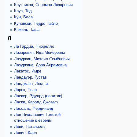
Кругликов, Соломон Лазаревич
Круз, Тед
Кун, Бела
Кучински, Педро Пабло
Кямиль-Паша
Л
Ла Гардиа, Фиорелло
Лазаревич, Ида Мейеровна
Лазуркин, Михаил Семёнович
Лазуркина, Дора Абрамовна
Лакатос, Имре
Ландауэр, Густав
Ландманн, Людвиг
Ларок, Пьер
Ласкер, Эдуард (политик)
Ласки, Харолд Джозеф
Лассаль, Фердинанд
Лев Николаевич Толстой -
отношение к евреям
Леви, Натаниэль
Левин, Карл