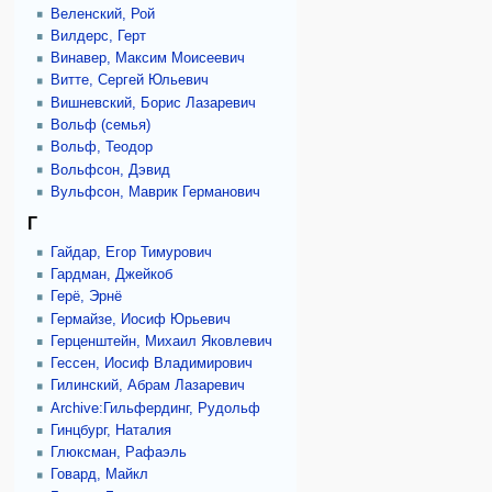
Веленский, Рой
Вилдерс, Герт
Винавер, Максим Моисеевич
Витте, Сергей Юльевич
Вишневский, Борис Лазаревич
Вольф (семья)
Вольф, Теодор
Вольфсон, Дэвид
Вульфсон, Маврик Германович
Г
Гайдар, Егор Тимурович
Гардман, Джейкоб
Герё, Эрнё
Гермайзе, Иосиф Юрьевич
Герценштейн, Михаил Яковлевич
Гессен, Иосиф Владимирович
Гилинский, Абрам Лазаревич
Archive:Гильфердинг, Рудольф
Гинцбург, Наталия
Глюксман, Рафаэль
Говард, Майкл