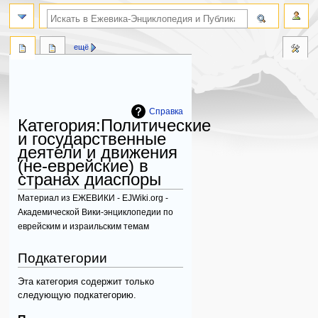
поиск по словам
ещё
Справка
Категория
:
Политические
и государственные
деятели и движения
(не-еврейские) в
странах диаспоры
Материал из ЕЖЕВИКИ - EJWiki.org -
Академической Вики-энциклопедии по
еврейским и израильским темам
Перейти
Перейти
Подкатегории
к
к
навигации
поиску
Эта категория содержит только
следующую подкатегорию.