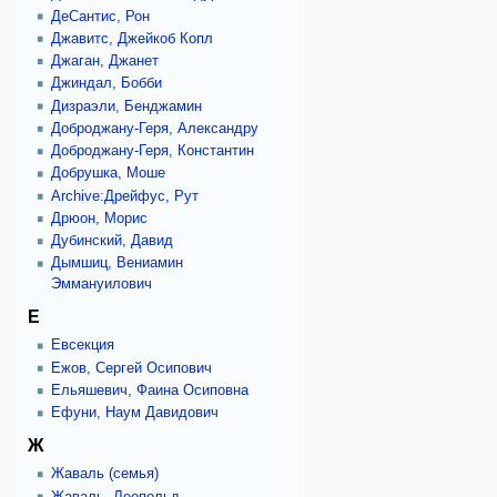
ДеСантис, Рон
Джавитс, Джейкоб Копл
Джаган, Джанет
Джиндал, Бобби
Дизраэли, Бенджамин
Доброджану-Геря, Александру
Доброджану-Геря, Константин
Добрушка, Моше
Archive:Дрейфус, Рут
Дрюон, Морис
Дубинский, Давид
Дымшиц, Вениамин
Эммануилович
Е
Евсекция
Ежов, Сергей Осипович
Ельяшевич, Фаина Осиповна
Ефуни, Наум Давидович
Ж
Жаваль (семья)
Жаваль, Леопольд