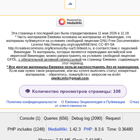
Ссылки
сюда
Связанные
категории
правки
Израиль:Страна и
Служебные
государство
страницы
Иудаизм
Эта страница в последний раз была отредактирована 11 мая 2026 в 11:18.
Народ
Версия
* Часть материалов Ежевики основана на материалах из Википедии, эти
Проекты
для
материалы публикуется на условиях свободной лицензии GNU Free Documentation
Проекты/Участники/
License http://www.gnu.org/copyleft/fdl.html, CC-BY-SA
печати
дополнения
http://creativecommons.org/licenses/by-sa/3.0/deed.ru, в соответствии с лицензией
Постоянная
Публикации:Авторы
Википедии. Те материалы, которые являются переводами английской или
ивритской Википедии, можно рапространять на условиях свободной лицензии
ссылка
Публикации:Статьи по типу
GFDL,
с обязательной активной гиперссылкой
на страницу Ежевики, содержащую
Темы
Сведения
этот перевод.
о странице
* Все другие материалы Ежевики нельзя распространять без ее разрешения.
ежевиковый куст
Если вам нужно такое разрешение, или вы хотите выяснить статус конкретных
ЕжеВиКа,Еврейская Вики-
материалов, - обратитесь, пожалуйста с запросом на мэйл
ejwiki.info@gmail.com
.
энциклопедия
ЕжеВиКа-ТаНаХ
ЕжеВиКа-Публикации
Количество просмотров страницы: 108
ЕжеВиКа-Книги (бумажные и
электронные), аудиокурсы,
Политика конфиденциальности
О Ежевика-Энциклопедия и Публикации
Отказ
от ответственности
комментарии к недельным
разделам Торы, текущие
статьи
Console (1)
Queries (656)
Debug log (2090)
Request
навигация
PHP includes (1248)
MediaWiki
: 1.42.3
PHP
: 8.3.6
Time: 0.36480
Заглавная страница
Алфавитный указатель