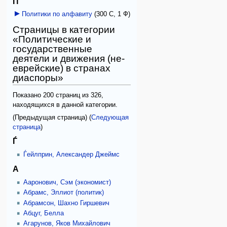
П
Политики по алфавиту
‎
(300 С, 1 Ф)
Страницы в категории
«Политические и
государственные
деятели и движения (не-
еврейские) в странах
диаспоры»
Показано 200 страниц из 326,
находящихся в данной категории.
(Предыдущая страница) (
Следующая
страница
)
Ѓ
Ѓейлприн, Александер Джеймс
А
Ааронович, Сэм (экономист)
Абрамс, Эллиот (политик)
Абрамсон, Шахно Гиршевич
Абцуг, Белла
Агарунов, Яков Михайлович