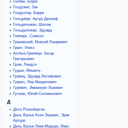
Голбан, Борис
Голдсмит, Зак
Голдуотер, Барри
Гольдберг, Артур Джозеф
Гольдельман, Шалом
Гольдштюкер, Эдуард
Гомперс, Сэмюэл
Грановский, Моисей Лазаревич
Грант, Улисс
Archive:Гринберг, Захар
Григорьевич
Грэм, Линдси
Гудшо, Мишель
Гурвиц, Эдуард Иосифович
Гурвич, Лев Менделевич
Гуревич, Эммануил Львович
Гусман, Юлий Соломонович
Д
Дело Розенбергов
Дель Валье Коэн-Энрикес, Эрик
Артуро
Дель Валье Леви-Мадуро, Макс