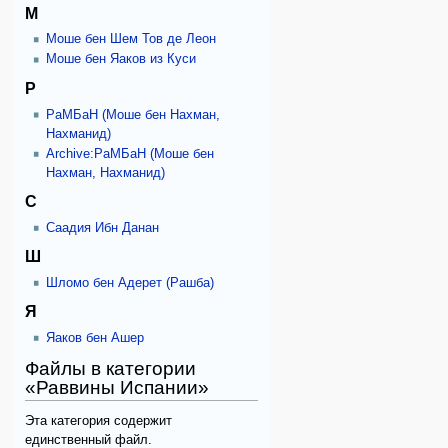
М
Моше бен Шем Тов де Леон
Моше бен Яаков из Куси
Р
РаМБаН (Моше бен Нахман,
Нахманид)
Archive:РаМБаН (Моше бен
Нахман, Нахманид)
С
Саадия Ибн Данан
Ш
Шломо бен Адерет (Рашба)
Я
Яаков бен Ашер
Файлы в категории
«Раввины Испании»
Эта категория содержит
единственный файл.