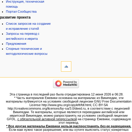
Инструкция, техническая
помощь
Портал Сообщества
развитие проекта
Список запросов на создание
и исправление статей
Запросы на перевод с
английского и иврита
Предложения
Спорные технические и
методологические вопросы
инструменты
Ссылки
сюда
Связанные
категории
правки
Израиль:Страна и
Служебные
государство
страницы
Иудаизм
Эта страница в последний раз была отредактирована 12 июня 2026 в 06:28.
Народ
Версия
* Часть материалов Ежевики основана на материалах из Википедии, эти
Проекты
для
материалы публикуется на условиях свободной лицензии GNU Free Documentation
Проекты/Участники/
License http://www.gnu.org/copyleft/fdl.html, CC-BY-SA
печати
дополнения
http://creativecommons.org/licenses/by-sa/3.0/deed.ru, в соответствии с лицензией
Постоянная
Публикации:Авторы
Википедии. Те материалы, которые являются переводами английской или
ивритской Википедии, можно рапространять на условиях свободной лицензии
ссылка
Публикации:Статьи по типу
GFDL,
с обязательной активной гиперссылкой
на страницу Ежевики, содержащую
Темы
Сведения
этот перевод.
о странице
* Все другие материалы Ежевики нельзя распространять без ее разрешения.
ежевиковый куст
Если вам нужно такое разрешение, или вы хотите выяснить статус конкретных