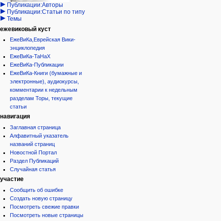
Публикации:Авторы
Публикации:Статьи по типу
Темы
ежевиковый куст
ЕжеВиКа,Еврейская Вики-
энциклопедия
ЕжеВиКа-ТаНаХ
ЕжеВиКа-Публикации
ЕжеВиКа-Книги (бумажные и
электронные), аудиокурсы,
комментарии к недельным
разделам Торы, текущие
статьи
навигация
Заглавная страница
Алфавитный указатель
названий страниц
Новостной Портал
Раздел Публикаций
Случайная статья
участие
Сообщить об ошибке
Создать новую страницу
Посмотреть свежие правки
Посмотреть новые страницы