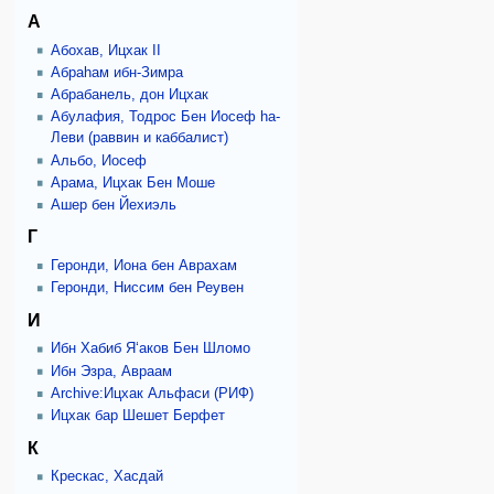
А
Абохав, Ицхак II
Абраhам ибн-Зимра
Абрабанель, дон Ицхак
Абулафия, Тодрос Бен Иосеф hа-
Леви (раввин и каббалист)
Альбо, Иосеф
Арама, Ицхак Бен Моше
Ашер бен Йехиэль
Г
Геронди, Иона бен Аврахам
Геронди, Ниссим бен Реувен
И
Ибн Хабиб Я‘аков Бен Шломо
Ибн Эзра, Авраам
Archive:Ицхак Альфаси (РИФ)
Ицхак бар Шешет Берфет
К
Крескас, Хасдай