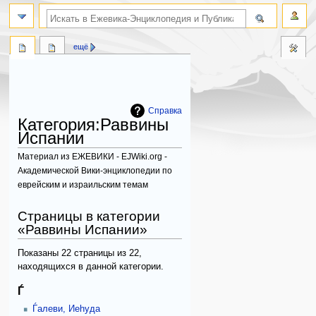
поиск по словам
ещё
Справка
Категория
:
Раввины
Испании
Материал из ЕЖЕВИКИ - EJWiki.org -
Академической Вики-энциклопедии по
еврейским и израильским темам
Перейти
Перейти
Страницы в категории
к
к
«Раввины Испании»
навигации
поиску
Показаны 22 страницы из 22,
находящихся в данной категории.
Ѓ
Ѓалеви, Иеhуда