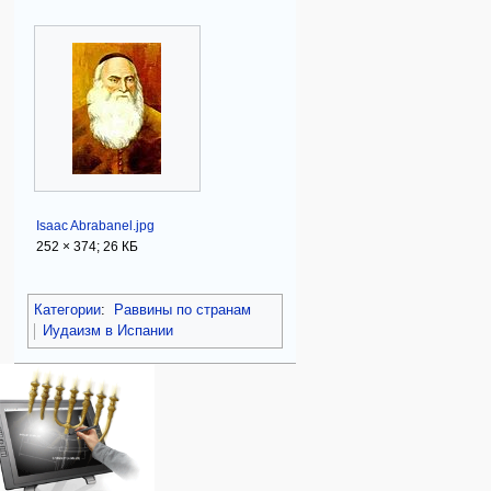
Isaac Abrabanel.jpg
252 × 374; 26 КБ
Категории
:
Раввины по странам
Иудаизм в Испании
Навигация
персональные инструменты
действия на странице
категории
Израиль:Страна и
войти
категория
государство
запрос
обсуждение
Иудаизм
учётной
читать
Народ
записи
просмотр
Проекты
кода
Проекты/Участники/
дополнения
история