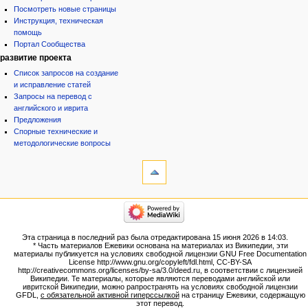
Посмотреть новые страницы
Инструкция, техническая
помощь
Портал Сообщества
развитие проекта
Список запросов на создание
и исправление статей
Запросы на перевод с
английского и иврита
Предложения
Спорные технические и
методологические вопросы
инструменты
Ссылки
сюда
Связанные
категории
правки
Израиль:Страна и
Служебные
государство
страницы
Иудаизм
Эта страница в последний раз была отредактирована 15 июня 2026 в 14:03.
Народ
Версия
* Часть материалов Ежевики основана на материалах из Википедии, эти
Проекты
для
материалы публикуется на условиях свободной лицензии GNU Free Documentation
Проекты/Участники/
License http://www.gnu.org/copyleft/fdl.html, CC-BY-SA
печати
дополнения
http://creativecommons.org/licenses/by-sa/3.0/deed.ru, в соответствии с лицензией
Постоянная
Публикации:Авторы
Википедии. Те материалы, которые являются переводами английской или
ивритской Википедии, можно рапространять на условиях свободной лицензии
ссылка
Публикации:Статьи по типу
GFDL,
с обязательной активной гиперссылкой
на страницу Ежевики, содержащую
Темы
Сведения
этот перевод.