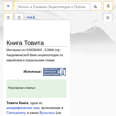
поиск по словам
ещё
Книга Товита
Материал из ЕЖЕВИКИ - EJWiki.org -
Академической Вики-энциклопедии по
еврейским и израильским темам
Перейти
Перейти
Источник:
к
к
навигации
поиску
:
Регулярная статья
Товита Книга
, одна из
апокрифических книг
, включенная в
Септуагинту
и канон
Вульгаты
(см.