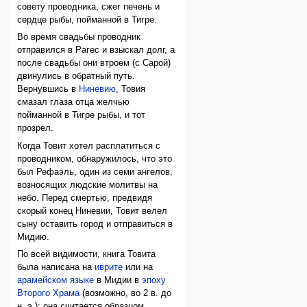
совету проводника, сжег печень и
сердце рыбы, пойманной в Тигре.
Во время свадьбы проводник
отправился в Рагес и взыскал долг, а
после свадьбы они втроем (с Сарой)
двинулись в обратный путь.
Вернувшись в
Ниневию
, Товия
смазал глаза отца желчью
пойманной в Тигре рыбы, и тот
прозрел.
Когда Товит хотел расплатиться с
проводником, обнаружилось, что это
был Рефаэль, один из семи ангелов,
возносящих людские молитвы на
небо. Перед смертью, предвидя
скорый конец Ниневии, Товит велел
сыну оставить город и отправиться в
Мидию.
По всей видимости, книга Товита
была написана на
иврите
или на
арамейском языке
в Мидии в
эпоху
Второго Храма
(возможно, во 2 в. до
н. э.); она считается образцом