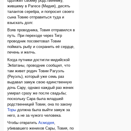
одолжил своему родственнику,
жившему в Рагесе (Мидия), десять
талантов серебра, и попросил своего
сына Товию отправиться туда и
взыскать долг.
Взяв проводника, Товия отправился в
путь. При переходе через Тигр
проводник посоветовал Товии
поймать рыбу и сохранить её сердце,
печень и желчь.
Когда путники достигли мидийской
Экбатаны, проводник сообщил, что
там живет родич Товии Рагуэль
(Реуэль), который уже семь раз
выдавал замуж свою единственную
дочь Сару, однако каждый раз жених
умирал сразу же после свадьбы;
поскольку Сара была младшей
родственницей Товии, она по закону
Торы
должна была выйти замуж за
него, а не за чужого человека.
Чтобы отвратить
Асмодея
,
убивавшего женихов Сары, Товия, по