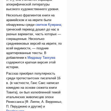
апокрифической литературы
высокого художественного уровня.
Несколько фрагментов книги на
арамейском и на иврите были
обнаружены среди
свитков Кумрана
;
греческий перевод дошел до нас в
разных вариантах, часть которых —
сокращенные. Несколько
средневековых версий на иврите, по
всей видимости, — поздние
адаптированные тексты. В
добавлении к
Мидрашу
Танхума
содержится краткая версия этой
истории.
Рассказ приобрел популярность
среди протестантских писателей 16
в. (в частности, Ганс Сакс написал
комедию на основе сюжета книги
Товита), он был излюбленной темой
итальянских живописцев эпохи
Ренессанса (Ф. Липпи, А. Верроккьо,
П. Перуджино и другие) и