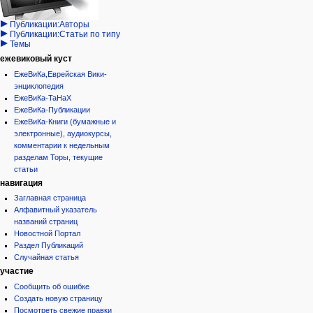
кода
Проекты/Участники/
дополнения
история
Публикации:Авторы
Публикации:Статьи по типу
Темы
ежевиковый куст
ЕжеВиКа,Еврейская Вики-
энциклопедия
ЕжеВиКа-ТаНаХ
ЕжеВиКа-Публикации
ЕжеВиКа-Книги (бумажные и
электронные), аудиокурсы,
комментарии к недельным
разделам Торы, текущие
статьи
навигация
Заглавная страница
Алфавитный указатель
названий страниц
Новостной Портал
Раздел Публикаций
Случайная статья
участие
Сообщить об ошибке
Создать новую страницу
Посмотреть свежие правки