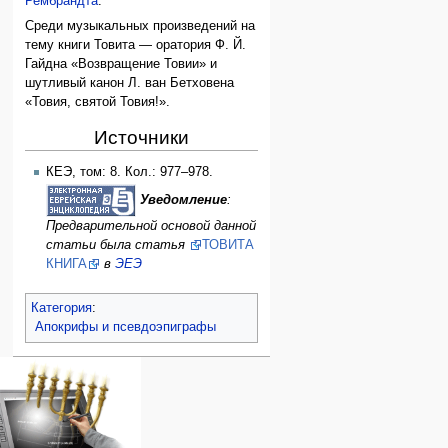
Рембрандта
.
Среди музыкальных произведений на
тему книги Товита — оратория Ф. Й.
Гайдна «Возвращение Товии» и
шутливый канон Л. ван Бетховена
«Товия, святой Товия!».
Источники
КЕЭ, том: 8. Кол.: 977–978.
Уведомление
:
Предварительной основой данной
статьи была статья
ТОВИТА
КНИГА
в
ЭЕЭ
Категория
:
Апокрифы и псевдоэпиграфы
Навигация
персональные инструменты
действия на странице
категории
Израиль:Страна и
войти
статья
государство
запрос
обсуждение
Иудаизм
учётной
читать
Народ
записи
просмотр
Проекты