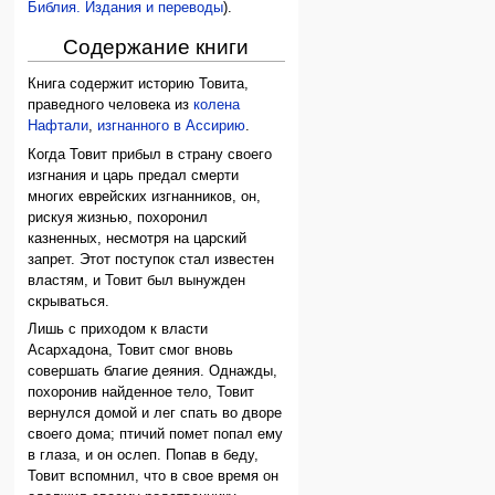
Библия. Издания и переводы
).
Содержание книги
Книга содержит историю Товита,
праведного человека из
колена
Нафтали
,
изгнанного в Ассирию
.
Когда Товит прибыл в страну своего
изгнания и царь предал смерти
многих еврейских изгнанников, он,
рискуя жизнью, похоронил
казненных, несмотря на царский
запрет. Этот поступок стал известен
властям, и Товит был вынужден
скрываться.
Лишь с приходом к власти
Асархадона, Товит смог вновь
совершать благие деяния. Однажды,
похоронив найденное тело, Товит
вернулся домой и лег спать во дворе
своего дома; птичий помет попал ему
в глаза, и он ослеп. Попав в беду,
Товит вспомнил, что в свое время он