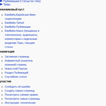
Публикации:Статьи по типу
Темы
ежевиковый куст
ЕжеВиКа,Еврейская Вики-
энциклопедия
ЕжеВиКа-ТаНаХ
ЕжеВиКа-Публикации
ЕжеВиКа-Книги (бумажные и
электронные), аудиокурсы,
комментарии к недельным
разделам Торы, текущие
статьи
навигация
Заглавная страница
Алфавитный указатель
названий страниц
Новостной Портал
Раздел Публикаций
Случайная статья
участие
Сообщить об ошибке
Создать новую страницу
Посмотреть свежие правки
Посмотреть новые страницы
Инструкция, техническая