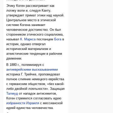
Этику Коген рассматривает как
логику воли и, следуя Канту,
утверждает примат этики над наукой.
Центральное место в этической
системе Когена занимает
человеческое достоинство. Он был
сторонником этического социализма,
называл
К. Маркса
посланцем
Бога
в
истории, однако отвергал
исторический материализм и
атеистические тенденции в рабочем
движении.
В 1880 г., полемизируя с
антиеврейскими высказываниями
историка Г. Трейчке, проповедовал
полное слияние немецкого еврейства
с германским обществом, «без какой-
либо двойной лояльности». Защищая
Талмуд
от нападок антисемитов,
Коген стремился согласовать идею
избранности Израиля
с мессианской
идеей единства человечества.