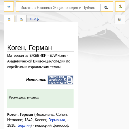
поиск по словам
ещё
Коген, Герман
Материал из ЕЖЕВИКИ - EJWiki.org -
Академической Вики-энциклопедии по
еврейским и израильским темам
Перейти
Перейти
Источник:
к
к
навигации
поиску
:
Регулярная статья
Коген, Герман
(Иехезкель; Cohen,
Hermann; 1842, Косвиг,
Германия
, –
1918,
Берлин
) - немецкий философ,