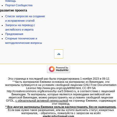
помощь
Портал Сообщества
развитие проекта
Список запросов на создание
и исправление статей
Запросы на перевод с
английского и иврита
Предложения
Спорные технические и
методологические вопросы
инструменты
Ссылки
сюда
Связанные
категории
правки
Израиль:Страна и
Служебные
государство
страницы
Иудаизм
Эта страница в последний раз была отредактирована 1 ноября 2023 в 09:12.
Народ
Версия
* Часть материалов Ежевики основана на материалах из Википедии, эти
Проекты
для
материалы публикуется на условиях свободной лицензии GNU Free Documentation
Проекты/Участники/
License http://www.gnu.org/copyleft/fdl.html, CC-BY-SA
печати
дополнения
http://creativecommons.org/licenses/by-sa/3.0/deed.ru, в соответствии с лицензией
Постоянная
Публикации:Авторы
Википедии. Те материалы, которые являются переводами английской или
ивритской Википедии, можно рапространять на условиях свободной лицензии
ссылка
Публикации:Статьи по типу
GFDL,
с обязательной активной гиперссылкой
на страницу Ежевики, содержащую
Темы
Сведения
этот перевод.
о странице
* Все другие материалы Ежевики нельзя распространять без ее разрешения.
ежевиковый куст
Если вам нужно такое разрешение, или вы хотите выяснить статус конкретных
ЕжеВиКа,Еврейская Вики-
материалов, - обратитесь, пожалуйста с запросом на мэйл
ejwiki.info@gmail.com
.