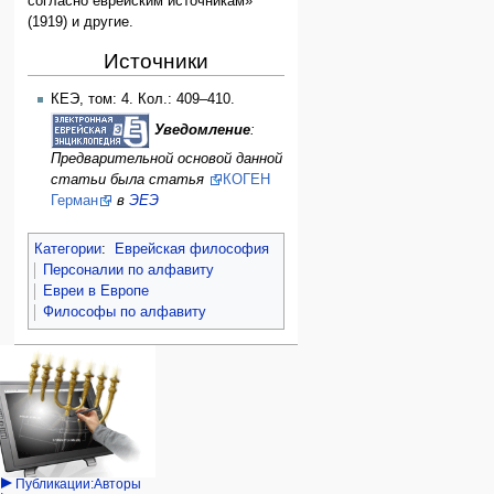
согласно еврейским источникам»
(1919) и другие.
Источники
КЕЭ, том: 4. Кол.: 409–410.
Уведомление
:
Предварительной основой данной
статьи была статья
КОГЕН
Герман
в
ЭЕЭ
Категории
:
Еврейская философия
Персоналии по алфавиту
Евреи в Европе
Философы по алфавиту
Навигация
персональные инструменты
действия на странице
категории
Израиль:Страна и
войти
статья
государство
запрос
обсуждение
Иудаизм
учётной
читать
Народ
записи
просмотр
Проекты
кода
Проекты/Участники/
дополнения
история
Публикации:Авторы