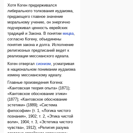
Хотя Коген придерживался
либерального толкования иудаизма,
придающего главное значение
моральному учению, он энергично
подчеркивал ценность еврейских
традиций и Закона. В понятии
мицва
,
согласно Когену, объединены
понятия закона и долга. Исполнение
религиозных предписаний ведет к
реализации мессианского идеала.
Коген отвергал
сионизм
, усматривая
в национальном понимании иудаизма
измену мессианскому идеалу.
Главные произведения Когена:
«Кантовская теория опыта» (1871);
«Кантовское обоснование этики»
(1877); «Кантовское обоснование
эстетики» (1889); «Система
философии» (т. 1, «Логика чистого
познания», 1902; т. 2, «Этика чистой
воли», 1904; т. 3, «Эстетика чистого
чувства», 1912); «Религия разума