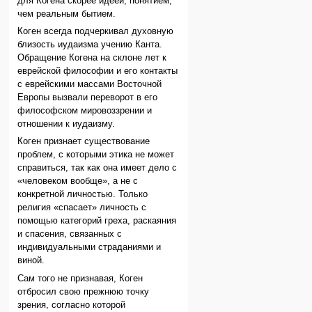
для Когена скорее идеей, понятием,
чем реальным бытием.
Коген всегда подчеркивал духовную
близость иудаизма учению Канта.
Обращение Когена на склоне лет к
еврейской философии и его контакты
с еврейскими массами Восточной
Европы вызвали переворот в его
философском мировоззрении и
отношении к иудаизму.
Коген признает существование
проблем, с которыми этика не может
справиться, так как она имеет дело с
«человеком вообще», а не с
конкретной личностью. Только
религия «спасает» личность с
помощью категорий греха, раскаяния
и спасения, связанных с
индивидуальными страданиями и
виной.
Сам того не признавая, Коген
отбросил свою прежнюю точку
зрения, согласно которой