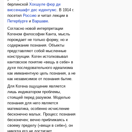
берлинской
Хохшуле фюр ди
виссеншафт дес юдентумс
. В 1914 г.
посетил
Россию
и читал лекции в
Петербурге
и
Варшаве
.
Согласно новой интерпретации
Когеном философии Канта, мысль
порождает не только форму, но и
содержание познания. Объекты
представляют собой мысленные
конструкции. Коген истолковывал
кантовское понятие «вещь в себе» в
духе последовательного идеализма
как имманентную цель познания, а не
как независимое от познания бытие.
Для Когена ощущение является
лишь индикатором проблемы,
стоящей перед разумом. Моделью
познания для него является
математика, особенно исчисление
бесконечно малых. Процесс познания
бесконечен; вечно приближаясь к
своему пределу («вещи в себе»), он
никогда его не достигает.