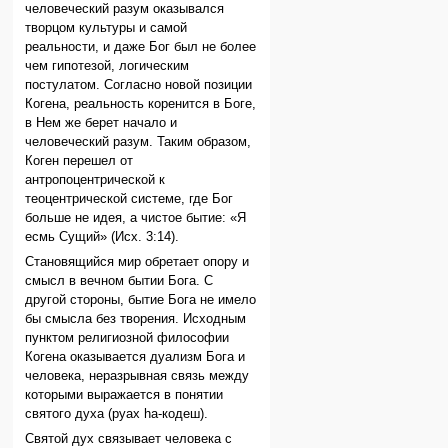
человеческий разум оказывался
творцом культуры и самой
реальности, и даже Бог был не более
чем гипотезой, логическим
постулатом. Согласно новой позиции
Когена, реальность коренится в Боге,
в Нем же берет начало и
человеческий разум. Таким образом,
Коген перешел от
антропоцентрической к
теоцентрической системе, где Бог
больше не идея, а чистое бытие: «Я
есмь Сущий» (Исх. 3:14).
Становящийся мир обретает опору и
смысл в вечном бытии Бога. С
другой стороны, бытие Бога не имело
бы смысла без творения. Исходным
пунктом религиозной философии
Когена оказывается дуализм Бога и
человека, неразрывная связь между
которыми выражается в понятии
святого духа (руах hа-кодеш).
Святой дух связывает человека с