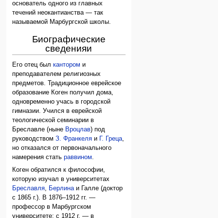
основатель одного из главных
течений неокантианства — так
называемой Марбургской школы.
Биографические
сведенияи
Его отец был
кантором
и
преподавателем религиозных
предметов. Традиционное еврейское
образование Коген получил дома,
одновременно учась в городской
гимназии. Учился в еврейской
теологической семинарии в
Бреславле (ныне
Вроцлав
) под
руководством
З. Франкеля
и
Г. Греца
,
но отказался от первоначального
намерения стать
раввином
.
Коген обратился к философии,
которую изучал в университетах
Бреславля
,
Берлина
и Галле (доктор
с 1865 г.). В 1876–1912 гг. —
профессор в Марбургском
университете; с 1912 г. — в