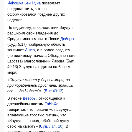
Йеhошуа бен Нуна
позволяет
предположить, что он
сформировался позднее других
наделов.
По-видимому, впоследствии Звулун
расширил свои владения до
Средиземного моря: в Песни
Деборы
(Суд. 5:17) прибрежную область
занимает
Ашер
, а в более позднем
(по-видимому, начала Объединенного
царства) благословении Яакова (Быт.
49:13) Звулун находится на берегу
моря:
«
"Звулун живет у берега моря, он —
при корабельной пристани, границы
его — до Цидона"
» (
Быт.
49:13
)
В песне
Деворы
, относящейся к
древнейшим частям
ТаНаХа
,
говорится, что пришли «от Звулуна
владеющие тростию писца», что
«Звулун — народ, обрёкший душу
свою на смерть» (
Суд.
5:14, 18
). В