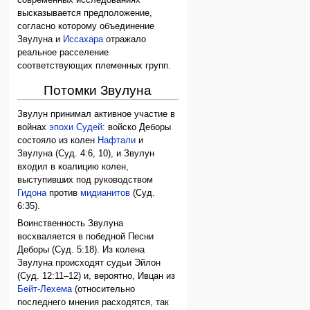
современных исследованиях
высказывается предположение,
согласно которому объединение
Звулуна и
Иссахара
отражало
реальное расселение
соответствующих племенных групп.
Потомки Звулуна
Звулун принимал активное участие в
войнах
эпохи Судей
: войско Деборы
состояло из колен
Нафтали
и
Звулуна (Суд. 4:6, 10), и Звулун
входил в коалицию колен,
выступивших под руководством
Гидона
против
мидианитов
(Суд.
6:35).
Воинственность Звулуна
восхваляется в победной Песни
Деборы (Суд. 5:18). Из колена
Звулуна происходят судьи Эйлон
(Суд. 12:11–12) и, вероятно, Ивцан из
Бейт-Лехема
(относительно
последнего мнения расходятся, так