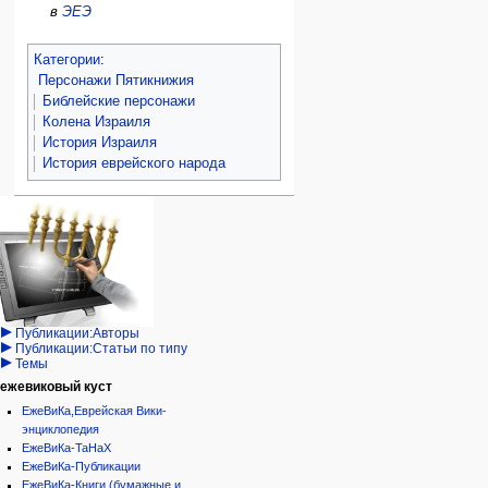
в
ЭЕЭ
Категории
:
Персонажи Пятикнижия
Библейские персонажи
Колена Израиля
История Израиля
История еврейского народа
Навигация
персональные инструменты
действия на странице
категории
Израиль:Страна и
войти
статья
государство
запрос
обсуждение
Иудаизм
учётной
читать
Народ
записи
просмотр
Проекты
кода
Проекты/Участники/
дополнения
история
Публикации:Авторы
Публикации:Статьи по типу
Темы
ежевиковый куст
ЕжеВиКа,Еврейская Вики-
энциклопедия
ЕжеВиКа-ТаНаХ
ЕжеВиКа-Публикации
ЕжеВиКа-Книги (бумажные и