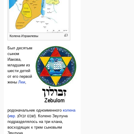
Колена Израилевы
Был десятым
сыном
Иакова,
младшим из
шести детей
от его первой
жены
Леи
,
родоначальник одноименного
колена
(
ивр.
שבט זבולון
‎). Колено Звулуна
подразделялось на три клана,
восходящих к трем сыновьям
Звулуна.