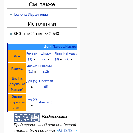
См. также
Колена Израилевы
Источники
КЕЭ, том 2, кол. 542–543
Дети
Яакова/Израиля
Реувен
Шимон
Леви
Иеhуда
Иссахар
Зевулун
Дина
Леа
(1)
●
(2)
●
(3)
●
(4)
●
(9)
●
(10)
●
(дочь)
Иосиф
Биньямин
Рахель
(11)
●
(12)
Билhа
Дан (5)
Нафтали
(служанка
●
(6)
Рахели)
Зилпа
Гад (7)
(служанка
Ашер (8)
●
Леи)
Уведомление
:
Предварительной основой данной
статьи была статья
ЗВУЛУН