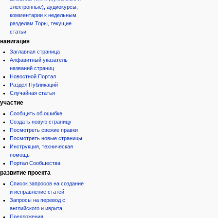
электронные), аудиокурсы,
комментарии к недельным
разделам Торы, текущие
статьи
навигация
Заглавная страница
Алфавитный указатель
названий страниц
Новостной Портал
Раздел Публикаций
Случайная статья
участие
Сообщить об ошибке
Создать новую страницу
Посмотреть свежие правки
Посмотреть новые страницы
Инструкция, техническая
помощь
Портал Сообщества
развитие проекта
Список запросов на создание
и исправление статей
Запросы на перевод с
английского и иврита
Предложения