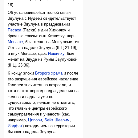
18).
Об установившейся тесной связи
Звулуна с Иудеей свидетельствуют
участие Звулуна в праздновании
Песаха
(Пасхи) в дни Хизкияху и
брачные союзы: сын Хизкияху, царь
Менаше
, был женат на Мешулемет из
Иотвы в наделе Звулуна (II Ц.21:19),
а внук Менаше, царь
Иошияху
, был
женат на Звуде из Румы Звулуновой
(II Ц. 23:36).
К концу эпохи
Второго храма
и после
его разрушения еврейское население
Галилеи значительно возросло, и
хотя в этот период подразделения на
колена и наделы уже не
существовало, нельзя не отметить,
что главные центры еврейского
самоуправления и учености (как,
например,
Ципори
,
Бейт Шеарим
,
Иодфат
) находились на территории
бывшего надела Звулуна.