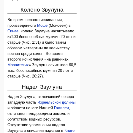
Колено Звулуна
Во время первого исчисления,
произведенного
Моше
(Моисеем) в
Синае
, колено Звулуна насчитывало
57400 боеспособных мужчин 20 лет и
старше (Чис. 1:31) и было таким
образом четвертым по количеству
воинов среди колен. Во время
второго исчисления «на равнинах
Моавитских
» Звулун насчитывал 60,5
тыс. боеспособных мужчин 20 лет и
старше (Чис. 26:27).
Надел Звулуна
Надел Звулуна, включавший северо-
западную часть
Изреельской долины
и области на юге Нижней
Галилеи
,
отличался плодородием земель и
богатством водных ресурсов.
Отсутствие упоминания надела
Звулуна в описании наделов в
Книге