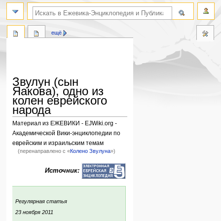
поиск по словам
ещё
Звулун (сын
Яакова), одно из
колен еврейского
народа
Материал из ЕЖЕВИКИ - EJWiki.org -
Академической Вики-энциклопедии по
еврейским и израильским темам
(перенаправлено с «
Колено Звулуна
»)
Перейти
Перейти
Источник:
к
к
навигации
поиску
:
Регулярная статья
ния:
23 ноября 2011