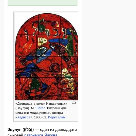
«Двенадцать колен Израилевых»
(Звулун). М.
Шагал
. Витражи для
синагоги медицинского центра
«
Хадасса
». 1960-62.
Иерусалим
Звулун
(
זְבֻלוּן
) — один из двенадцати
сыновей
патриарха
Яакова
.