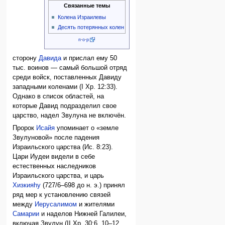
Связанные темы
Колена Израилевы
Десять потерянных колен
п
·
о
·
р
сторону
Давида
и прислал ему 50
тыс. воинов — самый большой отряд
среди войск, поставленных Давиду
западными коленами (I Хр. 12:33).
Однако в список областей, на
которые Давид подразделил свое
царство, надел Звулуна не включён.
Пророк
Исайя
упоминает о «земле
Звулуновой» после падения
Израильского царства (Ис. 8:23).
Цари Иудеи видели в себе
естественных наследников
Израильского царства, и царь
Хизкияhу
(727/6–698 до н. э.) принял
ряд мер к установлению связей
между
Иерусалимом
и жителями
Самарии
и наделов Нижней Галилеи,
включая Звулун (II Хр. 30:6, 10–12,