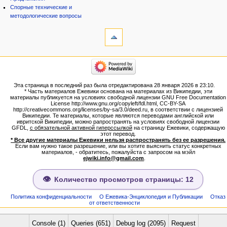
Спорные технические и
методологические вопросы
инструменты
Ссылки
сюда
Связанные
категории
правки
Израиль:Страна и
Служебные
государство
страницы
Иудаизм
Эта страница в последний раз была отредактирована 28 января 2026 в 23:10.
Народ
Версия
* Часть материалов Ежевики основана на материалах из Википедии, эти
Проекты
для
материалы публикуется на условиях свободной лицензии GNU Free Documentation
Проекты/Участники/
License http://www.gnu.org/copyleft/fdl.html, CC-BY-SA
печати
дополнения
http://creativecommons.org/licenses/by-sa/3.0/deed.ru, в соответствии с лицензией
Постоянная
Публикации:Авторы
Википедии. Те материалы, которые являются переводами английской или
ивритской Википедии, можно рапространять на условиях свободной лицензии
ссылка
Публикации:Статьи по типу
GFDL,
с обязательной активной гиперссылкой
на страницу Ежевики, содержащую
Темы
Сведения
этот перевод.
о странице
* Все другие материалы Ежевики нельзя распространять без ее разрешения.
ежевиковый куст
Если вам нужно такое разрешение, или вы хотите выяснить статус конкретных
ЕжеВиКа,Еврейская Вики-
материалов, - обратитесь, пожалуйста с запросом на мэйл
ejwiki.info@gmail.com
.
энциклопедия
ЕжеВиКа-ТаНаХ
ЕжеВиКа-Публикации
Количество просмотров страницы: 12
ЕжеВиКа-Книги (бумажные и
электронные), аудиокурсы,
Политика конфиденциальности
О Ежевика-Энциклопедия и Публикации
Отказ
от ответственности
комментарии к недельным
разделам Торы, текущие
статьи
Console (1)
Queries (651)
Debug log (2095)
Request