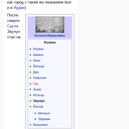
как город с таким же названием был
и в
Иудее
).
После
смерти
Саула
Звулун
Колена Израилевы
стал на
Колена
Реувен
Шимон
Леви
Йеhуда
Дан
Нафтали
Гад
Ашер
Исахар
Звулун
Йосеф
Менаше
Эфраим
Биньямин