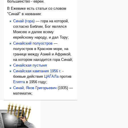
большинство - евреи.
В Ежевике есть статьи со словом
"Синай" в названии:
Синай (гора)
— гора на которой,
согласно Библии, Бог являлся
Моисею и далее всему
еврейскому народу, и дал Тору;
Синайский полуостров
—
полуостров в Красном море, на
границе между Азией и Африкой,
на котором находится гора Синай;
Синайская пустыня
Синайская кампания 1956 г.
-
боевые действия
ЦАЃАЛа
против
Египта
в 1956 году;
Синай, Яков Григорьевич
(1935) —
математик;
Навигация
персональные инструменты
действия на странице
категории
Израиль:Страна и
войти
статья
государство
запрос
обсуждение
Иудаизм
учётной
читать
Народ
записи
просмотр
Проекты
кода