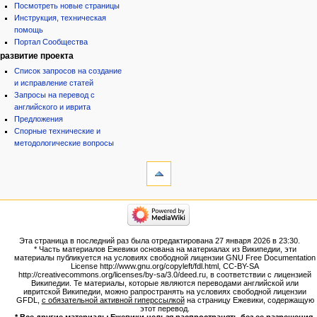
Посмотреть новые страницы
Инструкция, техническая
помощь
Портал Сообщества
развитие проекта
Список запросов на создание
и исправление статей
Запросы на перевод с
английского и иврита
Предложения
Спорные технические и
методологические вопросы
инструменты
Ссылки
сюда
Связанные
категории
правки
Израиль:Страна и
Служебные
государство
страницы
Иудаизм
Эта страница в последний раз была отредактирована 27 января 2026 в 23:30.
Народ
Версия
* Часть материалов Ежевики основана на материалах из Википедии, эти
Проекты
для
материалы публикуется на условиях свободной лицензии GNU Free Documentation
Проекты/Участники/
License http://www.gnu.org/copyleft/fdl.html, CC-BY-SA
печати
дополнения
http://creativecommons.org/licenses/by-sa/3.0/deed.ru, в соответствии с лицензией
Постоянная
Публикации:Авторы
Википедии. Те материалы, которые являются переводами английской или
ивритской Википедии, можно рапространять на условиях свободной лицензии
ссылка
Публикации:Статьи по типу
GFDL,
с обязательной активной гиперссылкой
на страницу Ежевики, содержащую
Темы
Сведения
этот перевод.
о странице
* Все другие материалы Ежевики нельзя распространять без ее разрешения.