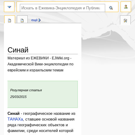
поиск по словам
ещё
Синай
Материал из ЕЖЕВИКИ - EJWiki.org -
Академической Вики-энциклопедии по
еврейским и израильским темам
Перейти
Перейти
к
к
:
Регулярная статья
навигации
поиску
ния:
25/03/2015
Синай
- географическое название из
ТАНАХа
, ставшее основой названия
ряда географических объектов и
фамилии, среди носителей которой