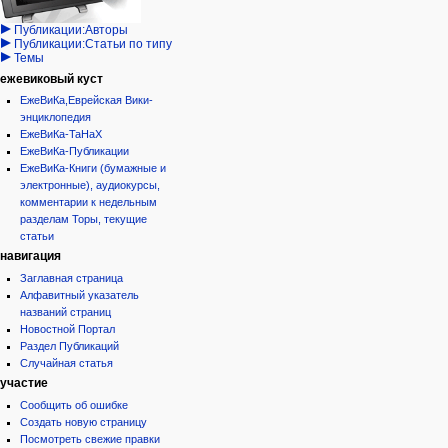
Проекты/Участники/
дополнения
история
Публикации:Авторы
Публикации:Статьи по типу
Темы
ежевиковый куст
ЕжеВиКа,Еврейская Вики-
энциклопедия
ЕжеВиКа-ТаНаХ
ЕжеВиКа-Публикации
ЕжеВиКа-Книги (бумажные и
электронные), аудиокурсы,
комментарии к недельным
разделам Торы, текущие
статьи
навигация
Заглавная страница
Алфавитный указатель
названий страниц
Новостной Портал
Раздел Публикаций
Случайная статья
участие
Сообщить об ошибке
Создать новую страницу
Посмотреть свежие правки