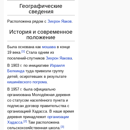
Географические
сведения
Расположена рядом с
Зихрон Яаков
.
История и современное
положение
Была основана как
мошава
в конце
[1]
19 века.
Стала одним из
поселений-спутников
Зихрон Яакова
.
В 1903 г. по инициативе
Израиля
Белкинда
туда привезли группу
детей, осиротевших в результате
кишинёвского погрома
.
В 1957 г. была официально
организована Молодёжная деревня
со статусом населённого пункта и
подписан договор правительства с
организацией Хадасса. В наше время
деревня принадлежит
организации
[2]
Хадасса
.
Там расположена
[3]
сельскохозяйственная школа.