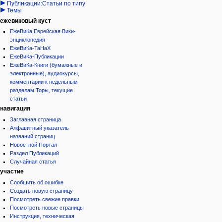
Публикации:Статьи по типу
Темы
ежевиковый куст
ЕжеВиКа,Еврейская Вики-
энциклопедия
ЕжеВиКа-ТаНаХ
ЕжеВиКа-Публикации
ЕжеВиКа-Книги (бумажные и
электронные), аудиокурсы,
комментарии к недельным
разделам Торы, текущие
статьи
навигация
Заглавная страница
Алфавитный указатель
названий страниц
Новостной Портал
Раздел Публикаций
Случайная статья
участие
Сообщить об ошибке
Создать новую страницу
Посмотреть свежие правки
Посмотреть новые страницы
Инструкция, техническая