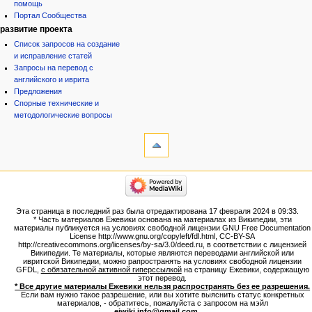
помощь
Портал Сообщества
развитие проекта
Список запросов на создание
и исправление статей
Запросы на перевод с
английского и иврита
Предложения
Спорные технические и
методологические вопросы
инструменты
Ссылки
сюда
Связанные
категории
правки
Израиль:Страна и
Служебные
государство
страницы
Иудаизм
Эта страница в последний раз была отредактирована 17 февраля 2024 в 09:33.
Народ
Версия
* Часть материалов Ежевики основана на материалах из Википедии, эти
Проекты
для
материалы публикуется на условиях свободной лицензии GNU Free Documentation
Проекты/Участники/
License http://www.gnu.org/copyleft/fdl.html, CC-BY-SA
печати
дополнения
http://creativecommons.org/licenses/by-sa/3.0/deed.ru, в соответствии с лицензией
Постоянная
Публикации:Авторы
Википедии. Те материалы, которые являются переводами английской или
ивритской Википедии, можно рапространять на условиях свободной лицензии
ссылка
Публикации:Статьи по типу
GFDL,
с обязательной активной гиперссылкой
на страницу Ежевики, содержащую
Темы
Сведения
этот перевод.
о странице
* Все другие материалы Ежевики нельзя распространять без ее разрешения.
ежевиковый куст
Если вам нужно такое разрешение, или вы хотите выяснить статус конкретных
ЕжеВиКа,Еврейская Вики-
материалов, - обратитесь, пожалуйста с запросом на мэйл
ejwiki.info@gmail.com
.