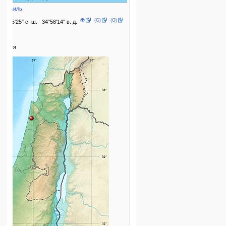
Израиль
🌍
(G)
(O)
32°35′25″ с. ш. 34°58′14″ в. д.
1891
Шфея