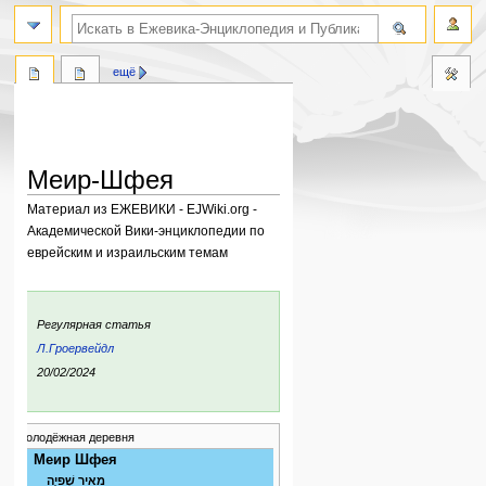
поиск по словам
ещё
Меир-Шфея
Материал из ЕЖЕВИКИ - EJWiki.org -
Академической Вики-энциклопедии по
еврейским и израильским темам
Перейти
Перейти
к
к
:
Регулярная статья
навигации
поиску
Л.Гроервейдл
ния:
20/02/2024
молодёжная деревня
Меир Шфея
מֵאִיר שְׁפֵיָה