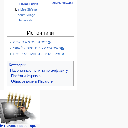
энциклопедии
энциклопедии
↑
Meir Shfeya
Youth Village
Hadassah
Источники
כפר הנוער מאיר שפיה
מאיר שפיה - בית ספר על אזורי
מאיר שפיה - התנועה הקיבוצית
Категории
:
Населённые пункты по алфавиту
Посёлки Израиля
Образование в Израиле
Навигация
персональные инструменты
действия на странице
категории
Израиль:Страна и
войти
статья
государство
запрос
обсуждение
Иудаизм
учётной
читать
Народ
записи
просмотр
Проекты
кода
Проекты/Участники/
дополнения
история
Публикации:Авторы