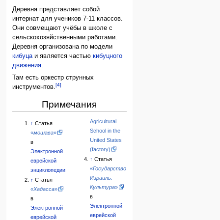
Деревня представляет собой
интернат для учеников 7-11 классов.
Они совмещают учёбы в школе с
сельскохозяйственными работами.
Деревня организована по модели
кибуца
и является частью
кибуцного
движения
.
Там есть оркестр струнных
[4]
инструментов.
Примечания
Agricultural
↑
Статья
School in the
«
мошава
»
United States
в
(factory)
Электронной
↑
Статья
еврейской
«
Государство
энциклопедии
Израиль.
↑
Статья
Культура
»
«
Хадасса
»
в
в
Электронной
Электронной
еврейской
еврейской