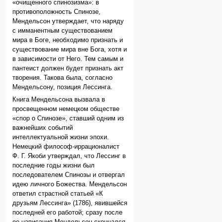
«очищенного спинозизма»: в
противоположность Спинозе,
Мендельсон утверждает, что наряду
с имманентным существованием
мира в Боге, необходимо признать и
существование мира вне Бога, хотя и
в зависимости от Него. Тем самым и
пантеист должен будет признать акт
творения. Такова была, согласно
Мендельсону, позиция Лессинга.
Книга Мендельсона вызвала в
просвещенном немецком обществе
«спор о Спинозе», ставший одним из
важнейших событий
интеллектуальной жизни эпохи.
Немецкий философ-иррационалист
Ф. Г. Якоби утверждал, что Лессинг в
последние годы жизни был
последователем Спинозы и отвергал
идею личного Божества. Мендельсон
ответил страстной статьей «К
друзьям Лессинга» (1786), явившейся
последней его работой; сразу после
ее написания Мендельсон скончался.