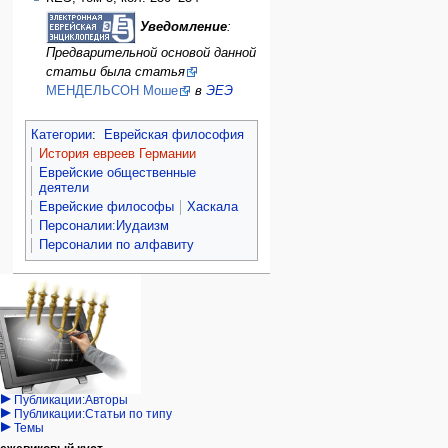
Уведомление
:
Предварительной основой данной
статьи была статья
МЕНДЕЛЬСОН Моше
в
ЭЕЭ
Категории
:
Еврейская философия
История евреев Германии
Еврейские общественные
деятели
Еврейские философы
Хаскала
Персоналии:Иудаизм
Персоналии по алфавиту
Навигация
персональные инструменты
действия на странице
категории
Израиль:Страна и
войти
статья
государство
запрос
обсуждение
Иудаизм
учётной
читать
Народ
записи
просмотр
Проекты
кода
Проекты/Участники/
дополнения
история
Публикации:Авторы
Публикации:Статьи по типу
Темы