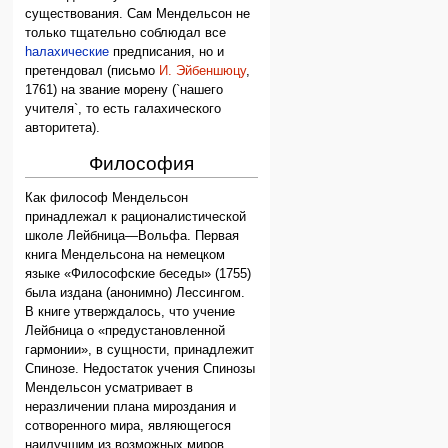
существования. Сам Мендельсон не
только тщательно соблюдал все
hалахические
предписания, но и
претендовал (письмо
И. Эйбеншюцу
,
1761) на звание морену (`нашего
учителя`, то есть галахического
авторитета).
Философия
Как философ Мендельсон
принадлежал к рационалистической
школе Лейбница—Вольфа. Первая
книга Мендельсона на немецком
языке «Философские беседы» (1755)
была издана (анонимно) Лессингом.
В книге утверждалось, что учение
Лейбница о «предустановленной
гармонии», в сущности, принадлежит
Спинозе. Недостаток учения Спинозы
Мендельсон усматривает в
неразличении плана мироздания и
сотворенного мира, являющегося
наилучшим из возможных миров.