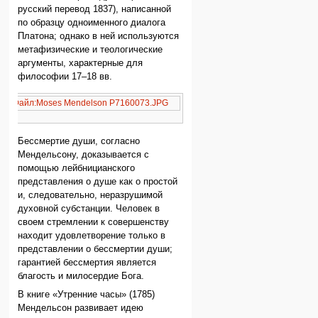
русский перевод 1837), написанной
по образцу одноименного диалога
Платона; однако в ней используются
метафизические и теологические
аргументы, характерные для
философии 17–18 вв.
Файл:Moses Mendelson P7160073.JPG
Бессмертие души, согласно
Мендельсону, доказывается с
помощью лейбницианского
представления о душе как о простой
и, следовательно, неразрушимой
духовной субстанции. Человек в
своем стремлении к совершенству
находит удовлетворение только в
представлении о бессмертии души;
гарантией бессмертия является
благость и милосердие Бога.
В книге «Утренние часы» (1785)
Мендельсон развивает идею