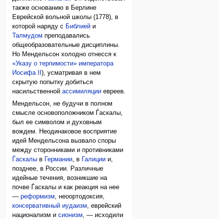
также основанию в Берлине
Еврейской вольной школы (1778), в
которой наряду с
Библией
и
Талмудом
преподавались
общеобразовательные дисциплины.
Но Мендельсон холодно отнесся к
«Указу о терпимости» императора
Иосифа II
), усматривая в нем
скрытую попытку добиться
насильственной
ассимиляции
евреев.
Мендельсон, не будучи в полном
смысле основоположником Ѓаскалы,
был ее символом и духовным
вождем. Неодинаковое восприятие
идей Мендельсона вызвало споры
между сторонниками и противниками
Ѓаскалы
в
Германии
, в
Галиции
и,
позднее, в России. Различные
идейные течения, возникшие на
почве Ѓаскалы и как реакция на нее
—
реформизм
, неоортодоксия,
консервативный иудаизм
, еврейский
национализм и
сионизм
, — исходили