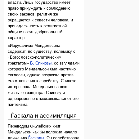
власти. Лишь государство имеет
право принуждать к соблюдению
своих законов; религия же
обращается к совести человека, и
принадлежность к религиозной
общине носит добровольный
характер.
«Иерусалим» Мендельсона
содержит, по существу, полемику с
«Богословско-политическим
трактатом»
Б. Спинозы
, со взглядами
которого Мендельсон был частично
согласен, однако возражал против
его отношения к еврейству. Спиноза
интересовал Мендельсона всю
жизнь: он защищал Спинозу и
одновременно отмежевывался от его
пантеизма.
Ѓаскала и ассимиляция
Переводом библейских книг
Мендельсон как бы положил начало
движению
Ѓаскалы
. Он содействовал