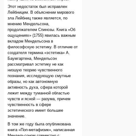
Этот недостаток был исправлен
Лейбницем. В объяснении мирового
зла Лейбниц также является, по
мнению Мендельсона,
продолжателем Спинозы. Книга «Об
ощущениях» (1755) явилась важным
вкладом Мендельсона в
философскую эстетику. В отличие от
создателя термина «эстетика» А.
Баумгартена, Мендельсон
рассматривал эстетику не как
низшую теорию чувственного
познания, исследующую смутные
образы, но как автономную
активность духа, сфера которой
лежит между туманной областью
чувств и ясной — разума, причем
чувственность в сфере
эстетического имеет большее
значение.
В том же году была опубликована
книга «Поп-метафизик», написанная
Мендельсоном совместно с