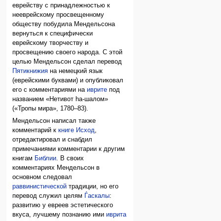
еврейству с принадлежностью к
нееврейскому просвещенному
обществу побудила Мендельсона
вернуться к специфически
еврейскому творчеству и
просвещению своего народа. С этой
целью Мендельсон сделал перевод
Пятикнижия
на немецкий язык
(еврейскими буквами) и опубликовал
его с комментариями на
иврите
под
названием «Нетивот hа-шалом»
(«Тропы мира», 1780–83).
Мендельсон написал также
комментарий к
книге Исход
,
отредактировал и снабдил
примечаниями комментарии к другим
книгам
Библии
. В своих
комментариях Мендельсон в
основном следовал
раввинистической
традиции, но его
перевод служил целям
Ѓаскалы
:
развитию у евреев эстетического
вкуса, лучшему познанию ими
иврита