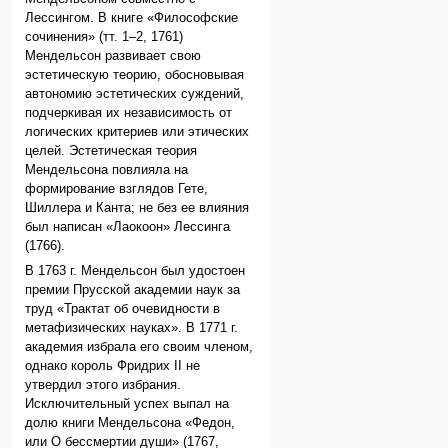
Лессингом. В книге «Философские
сочинения» (тт. 1–2, 1761)
Мендельсон развивает свою
эстетическую теорию, обосновывая
автономию эстетических суждений,
подчеркивая их независимость от
логических критериев или этических
целей. Эстетическая теория
Мендельсона повлияла на
формирование взглядов Гете,
Шиллера и Канта; не без ее влияния
был написан «Лаокоон» Лессинга
(1766).
В 1763 г. Мендельсон был удостоен
премии Прусской академии наук за
труд «Трактат об очевидности в
метафизических науках». В 1771 г.
академия избрала его своим членом,
однако король Фридрих II не
утвердил этого избрания.
Исключительный успех выпал на
долю книги Мендельсона «Федон,
или О бессмертии души» (1767,