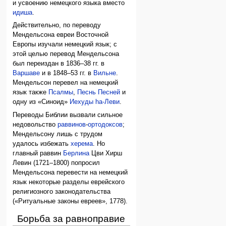
и усвоению немецкого языка вместо
идиша
.
Действительно, по переводу
Мендельсона евреи Восточной
Европы изучали немецкий язык; с
этой целью перевод Мендельсона
был переиздан в 1836–38 гг. в
Варшаве
и в 1848–53 гг. в
Вильне
.
Мендельсон перевел на немецкий
язык также
Псалмы
,
Песнь Песней
и
одну из «Синоид»
Иехуды hа-Леви
.
Переводы Библии вызвали сильное
недовольство
раввинов
-
ортодоксов
;
Мендельсону лишь с трудом
удалось избежать
херема
. Но
главный раввин
Берлина
Цви Хирш
Левин (1721–1800) попросил
Мендельсона перевести на немецкий
язык некоторые разделы еврейского
религиозного законодательства
(«Ритуальные законы евреев», 1778).
Борьба за равноправие