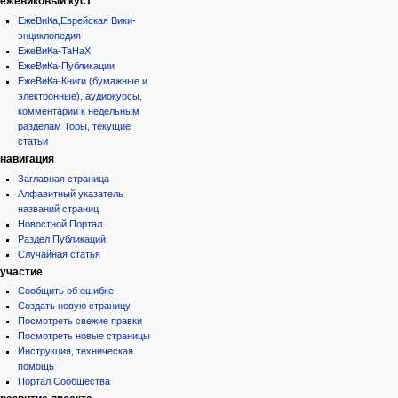
ежевиковый куст
ЕжеВиКа,Еврейская Вики-
энциклопедия
ЕжеВиКа-ТаНаХ
ЕжеВиКа-Публикации
ЕжеВиКа-Книги (бумажные и
электронные), аудиокурсы,
комментарии к недельным
разделам Торы, текущие
статьи
навигация
Заглавная страница
Алфавитный указатель
названий страниц
Новостной Портал
Раздел Публикаций
Случайная статья
участие
Сообщить об ошибке
Создать новую страницу
Посмотреть свежие правки
Посмотреть новые страницы
Инструкция, техническая
помощь
Портал Сообщества