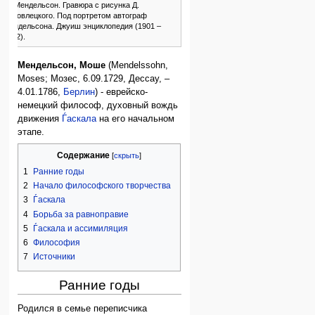
М. Мендельсон. Гравюра с рисунка Д.
Ходовлецкого. Под портретом автограф
Мендельсона. Джуиш энциклопедия (1901 –
1912).
Мендельсон, Моше
(Mendelssohn,
Moses; Мозес, 6.09.1729, Дессау, –
4.01.1786,
Берлин
) - еврейско-
немецкий философ, духовный вождь
движения
Ѓаскала
на его начальном
этапе.
Содержание
1
Ранние годы
2
Начало философского творчества
3
Ѓаскала
4
Борьба за равноправие
5
Ѓаскала и ассимиляция
6
Философия
7
Источники
Ранние годы
Родился в семье переписчика