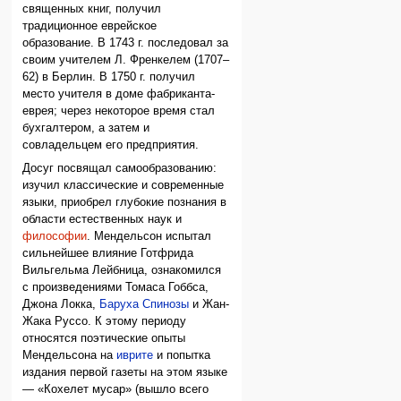
священных книг, получил
традиционное еврейское
образование. В 1743 г. последовал за
своим учителем Л. Френкелем (1707–
62) в Берлин. В 1750 г. получил
место учителя в доме фабриканта-
еврея; через некоторое время стал
бухгалтером, а затем и
совладельцем его предприятия.
Досуг посвящал самообразованию:
изучил классические и современные
языки, приобрел глубокие познания в
области естественных наук и
философии
. Мендельсон испытал
сильнейшее влияние Готфрида
Вильгельма Лейбница, ознакомился
с произведениями Томаса Гоббса,
Джона Локка,
Баруха Спинозы
и Жан-
Жака Руссо. К этому периоду
относятся поэтические опыты
Мендельсона на
иврите
и попытка
издания первой газеты на этом языке
— «Кохелет мусар» (вышло всего