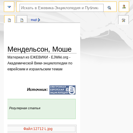
поиск по словам
ещё
Мендельсон, Моше
Материал из ЕЖЕВИКИ - EJWiki.org -
Академической Вики-энциклопедии по
еврейским и израильским темам
Перейти
Перейти
к
к
Источник:
навигации
поиску
:
Регулярная статья
Файл:12712 L.jpg