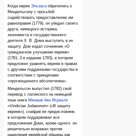
Когда евреи
Эльзаса
обратились к
Мендельсону с просьбой
содействовать предоставлению им
равноправия (1779), он убедил своего
друга, немецкого историка,
экономиста и государственного
деятеля Х. В. Дома выступить в их
защиту. Дом издал сочинение «О
гражданском улучшении евреев»
(1781; 2-е издание 1783), в котором
предложил уравнять евреев в правах
с другими подданными государства в
соответствии с принципами
«просвещенного абсолютизма».
Мендельсон выпустил (1782) свой
перевод с латинского на немецкий
язык книги
Менаше бен Исраэля
«Vindiciae Judaeorum» («В защиту
евреев»), снабдив ее предисловием,
в котором поддерживал все
предложения Дома, кроме одного: он
решительно возражал против
наделения еврейской общины как