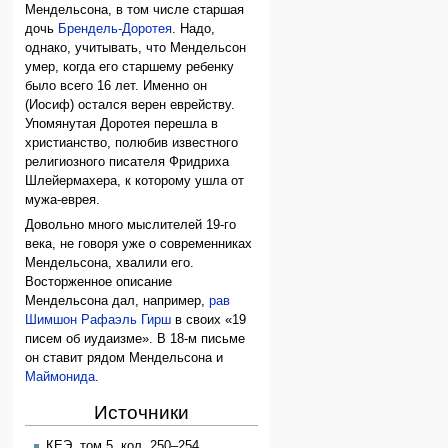
Мендельсона, в том числе старшая
дочь
Брендель-Доротея
. Надо,
однако, учитывать, что Мендельсон
умер, когда его старшему ребенку
было всего 16 лет. Именно он
(Иосиф) остался верен еврейству.
Упомянутая Доротея перешла в
христианство, полюбив известного
религиозного писателя Фридриха
Шлейермахера, к которому ушла от
мужа-еврея.
Довольно много мыслителей 19-го
века, не говоря уже о современниках
Мендельсона, хвалили его.
Восторженное описание
Мендельсона дал, например,
рав
Шимшон Рафаэль Гирш
в своих «19
писем об иудаизме». В 18-м письме
он ставит рядом Мендельсона и
Маймонида
.
Источники
КЕЭ, том 5, кол. 250–254