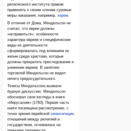
религиозного института правом
применять к своим членам суровые
меры наказания, например,
херем
.
В отличие от Дома, Мендельсон не
считал, что евреи должны
«исправиться»: особенности
характера евреев и специфические
виды их деятельности
сформировались под влиянием их
жизни среди христиан, которые
должны прекратить преследование и
унижение евреев. В занятиях
торговлей Мендельсон не видел
ничего предосудительного.
Тезисы Мендельсона вызвали
бурную дискуссию. Мендельсон
обосновал свои взгляды в книге
«Иерусалим» (1783). Первая часть
книги посвящена рассмотрению, с
точки зрения еврейской
эмансипации
,
отношений между религией и
государством, основанных на
принципе терпимости.