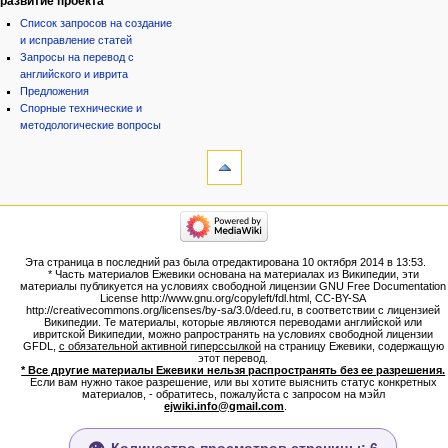
развитие проекта
Список запросов на создание
и исправление статей
Запросы на перевод с
английского и иврита
Предложения
Спорные технические и
методологические вопросы
инструменты
Ссылки
сюда
Связанные
категории
правки
Израиль:Страна и
Служебные
государство
страницы
Иудаизм
Эта страница в последний раз была отредактирована 10 октября 2014 в 13:53.
Народ
Версия
* Часть материалов Ежевики основана на материалах из Википедии, эти
Проекты
для
материалы публикуется на условиях свободной лицензии GNU Free Documentation
Проекты/Участники/
License http://www.gnu.org/copyleft/fdl.html, CC-BY-SA
печати
дополнения
http://creativecommons.org/licenses/by-sa/3.0/deed.ru, в соответствии с лицензией
Постоянная
Публикации:Авторы
Википедии. Те материалы, которые являются переводами английской или
ивритской Википедии, можно рапространять на условиях свободной лицензии
ссылка
Публикации:Статьи по типу
GFDL,
с обязательной активной гиперссылкой
на страницу Ежевики, содержащую
Темы
Сведения
этот перевод.
о странице
* Все другие материалы Ежевики нельзя распространять без ее разрешения.
ежевиковый куст
Если вам нужно такое разрешение, или вы хотите выяснить статус конкретных
ЕжеВиКа,Еврейская Вики-
материалов, - обратитесь, пожалуйста с запросом на мэйл
ejwiki.info@gmail.com
.
энциклопедия
ЕжеВиКа-ТаНаХ
ЕжеВиКа-Публикации