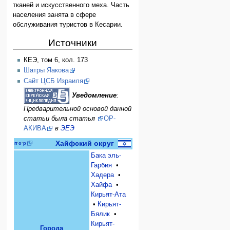
тканей и искусственного меха. Часть
населения занята в сфере
обслуживания туристов в Кесарии.
Источники
КЕЭ, том 6, кол. 173
Шатры Яакова
Сайт ЦСБ Израиля
Уведомление
:
Предварительной основой данной
статьи была статья
ОР-
АКИВА
в
ЭЕЭ
Хайфский округ
п
·
о
·
р
Бака эль-
Гарбия
•
Хадера
•
Хайфа
•
Кирьят-Ата
•
Кирьят-
Бялик
•
Кирьят-
Города