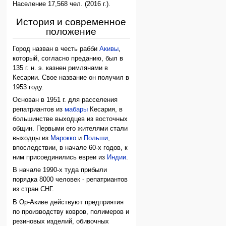
Население 17,568 чел. (2016 г.).
История и современное
положение
Город назван в честь рабби
Акивы
,
который, согласно преданию, был в
135 г. н. э. казнен римлянами в
Кесарии. Свое название он получил в
1953 году.
Основан в 1951 г. для расселения
репатриантов из
мабары
Кесария, в
большинстве выходцев из восточных
общин. Первыми его жителями стали
выходцы из
Марокко
и
Польши
,
впоследствии, в начале 60-х годов, к
ним присоединились евреи из
Индии
.
В начале 1990-х туда прибыли
порядка 8000 человек - репатриантов
из стран СНГ.
В Ор-Акиве действуют предприятия
по производству ковров, полимеров и
резиновых изделий, обивочных