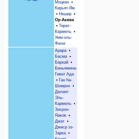
Моцкин
•
Кирьят-Ям
•
Нешер
•
Ор-Акива
•
Тират-
Кармель
•
Умм-эль-
Фахм
Арара
•
Басма
•
Баркай
•
Биньямина-
Гиват Ада
•
Ган hа-
Шомрон
•
Далият
Эль-
Кармель
•
Зихрон-
Яаков
•
Джат
•
Джиср эз-
Зарка
•
Кацир