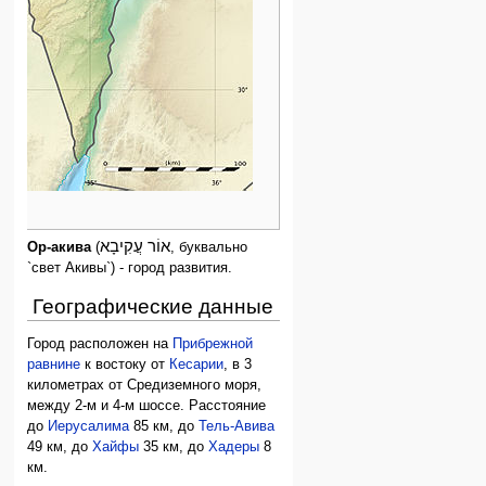
אוֹר עֲקִיבָא
Ор-акива
(
, буквально
`свет Акивы`) - город развития.
Географические данные
Город расположен на
Прибрежной
равнине
к востоку от
Кесарии
, в 3
километрах от Средиземного моря,
между 2-м и 4-м шоссе. Расстояние
до
Иерусалима
85 км, до
Тель-Авива
49 км, до
Хайфы
35 км, до
Хадеры
8
км.