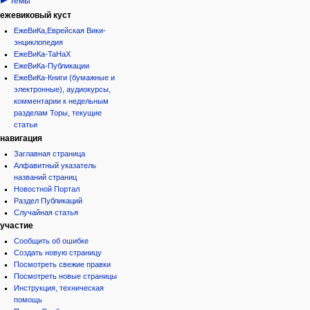
Темы
ежевиковый куст
ЕжеВиКа,Еврейская Вики-
энциклопедия
ЕжеВиКа-ТаНаХ
ЕжеВиКа-Публикации
ЕжеВиКа-Книги (бумажные и
электронные), аудиокурсы,
комментарии к недельным
разделам Торы, текущие
статьи
навигация
Заглавная страница
Алфавитный указатель
названий страниц
Новостной Портал
Раздел Публикаций
Случайная статья
участие
Сообщить об ошибке
Создать новую страницу
Посмотреть свежие правки
Посмотреть новые страницы
Инструкция, техническая
помощь