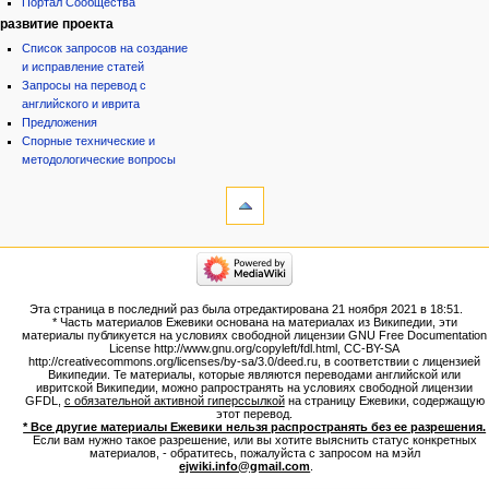
Портал Сообщества
развитие проекта
Список запросов на создание
и исправление статей
Запросы на перевод с
английского и иврита
Предложения
Спорные технические и
методологические вопросы
инструменты
Ссылки
сюда
Связанные
категории
правки
Израиль:Страна и
Служебные
государство
страницы
Иудаизм
Эта страница в последний раз была отредактирована 21 ноября 2021 в 18:51.
Народ
Версия
* Часть материалов Ежевики основана на материалах из Википедии, эти
Проекты
для
материалы публикуется на условиях свободной лицензии GNU Free Documentation
Проекты/Участники/
License http://www.gnu.org/copyleft/fdl.html, CC-BY-SA
печати
дополнения
http://creativecommons.org/licenses/by-sa/3.0/deed.ru, в соответствии с лицензией
Постоянная
Публикации:Авторы
Википедии. Те материалы, которые являются переводами английской или
ивритской Википедии, можно рапространять на условиях свободной лицензии
ссылка
Публикации:Статьи по типу
GFDL,
с обязательной активной гиперссылкой
на страницу Ежевики, содержащую
Темы
Сведения
этот перевод.
о странице
* Все другие материалы Ежевики нельзя распространять без ее разрешения.
ежевиковый куст
Если вам нужно такое разрешение, или вы хотите выяснить статус конкретных
ЕжеВиКа,Еврейская Вики-
материалов, - обратитесь, пожалуйста с запросом на мэйл
ejwiki.info@gmail.com
.
энциклопедия