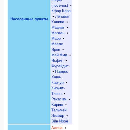
(посёлок)
•
Кфар Кара
•
Леhавот
Населённые пункты
Хавива
•
Маанит
•
Магаль
•
Маор
•
Маале
Ирон
•
Мей Ами
•
Исфия
•
Фурейдис
•
Пардес-
Хана-
Каркур
•
Кирьят-
Тивон
•
Рехасим
•
Хариш
•
Тальмей
Элазар
•
Эйн Ирон
Алона
•