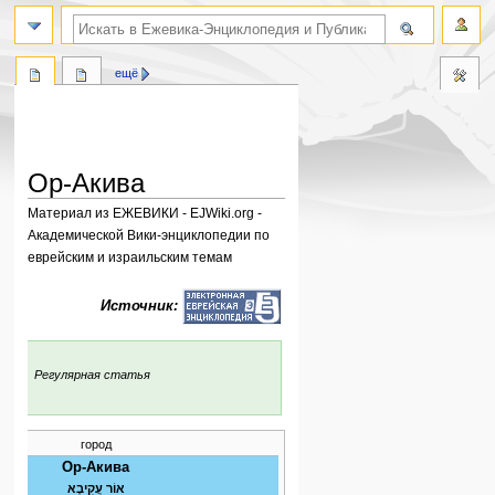
поиск по словам
ещё
Ор-Акива
Материал из ЕЖЕВИКИ - EJWiki.org -
Академической Вики-энциклопедии по
еврейским и израильским темам
Перейти
Перейти
Источник:
к
к
навигации
поиску
:
Регулярная статья
город
Ор-Акива
אוֹר עֲקִיבָא