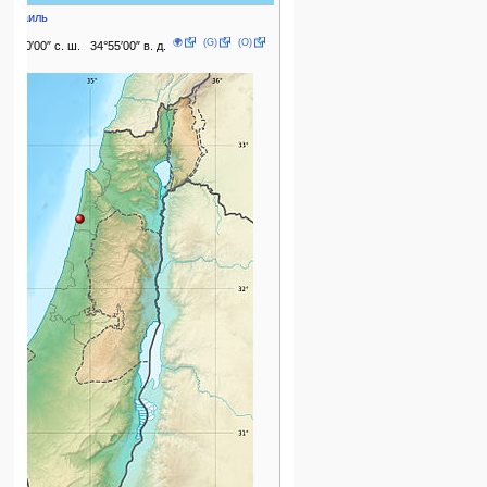
Израиль
🌍
(G)
(O)
32°30′00″ с. ш. 34°55′00″ в. д.